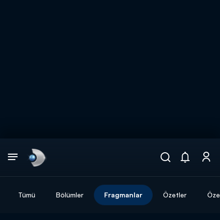
Arama
muhteşem ikili
ARAMA SONUÇLARI
Tümü
Bölümler
Fragmanlar
Özetler
Özel
DİĞER SONUÇLAR