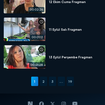
12 Ekim Cuma Fragman
00:02:26
11 Eylül Salı Fragman
00:01:13
13 Eylül Perşembe Fragman
00:01:28
1
2
3
...
19