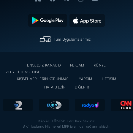
Tüm Uygulamalarımız
ENGELSİZ KANAL D
REKLAM
KÜNYE
İZLEYİCİ TEMSİLCİSİ
KİŞİSEL VERİLERİN KORUNMASI
YARDIM
İLETİŞİM
HATA BİLDİR
DİĞER
KANAL D © 2026. Her Hakkı Saklıdır.
Bilgi Toplumu Hizmetleri MKK tarafından sağlanmaktadır.