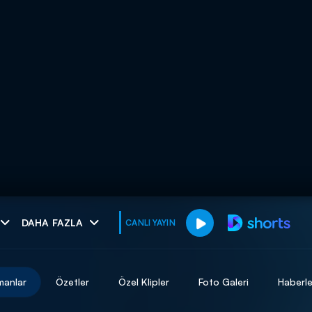
muhteşem ikili
DAHA FAZLA
CANLI YAYIN
I
manlar
Özetler
Özel Klipler
Foto Galeri
Haberle