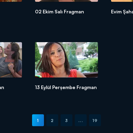
02 Ekim Salı Fragman
Evim Şah
an
13 Eylül Perşembe Fragman
1
2
3
...
19