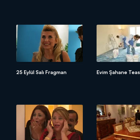
25 Eylül Salı Fragman
Evim Şahane Tease