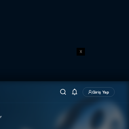
X
Giriş Yap
r