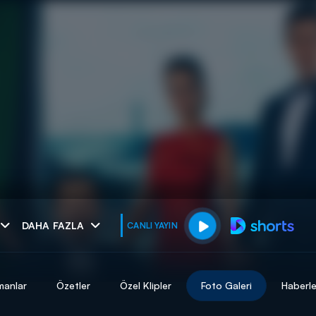
muhteşem ikili
DAHA FAZLA
CANLI YAYIN
I
manlar
Özetler
Özel Klipler
Foto Galeri
Haberle