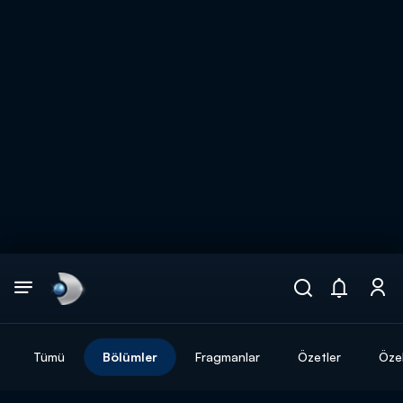
Arama
muhteşem ikili
ARAMA SONUÇLARI
Tümü
Bölümler
Fragmanlar
Özetler
Özel
DİĞER SONUÇLAR