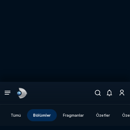
Arama
muhteşem ikili
ARAMA SONUÇLARI
Tümü
Bölümler
Fragmanlar
Özetler
Özel
DİĞER SONUÇLAR