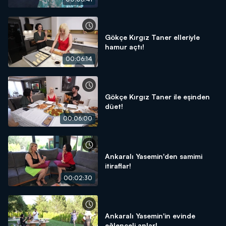
Gökçe Kırgız Taner elleriyle
hamur açtı!
00:06:14
Gökçe Kırgız Taner ile eşinden
düet!
00:06:00
Ankaralı Yasemin'den samimi
itiraflar!
00:02:30
Ankaralı Yasemin'in evinde
eğlenceli anlar!