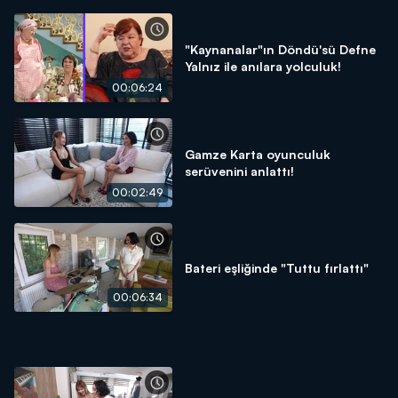
"Kaynanalar"ın Döndü'sü Defne
Yalnız ile anılara yolculuk!
00:06:24
Gamze Karta oyunculuk
serüvenini anlattı!
00:02:49
Bateri eşliğinde "Tuttu fırlattı"
00:06:34