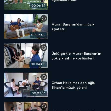
00:06:34
Murat Başaran'dan müzik
ziyafeti!
00:05:02
Ünlü şarkıcı Murat Başaran'ın
çok şık sahne kostümleri!
00:04:08
Orhan Hakalmaz'dan oğlu
Sinan'la müzik şöleni!
00:07:36