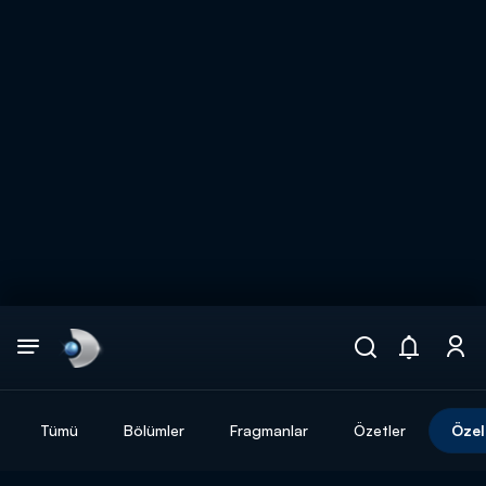
Arama
muhteşem ikili
ARAMA SONUÇLARI
Tümü
Bölümler
Fragmanlar
Özetler
Özel
DİĞER SONUÇLAR