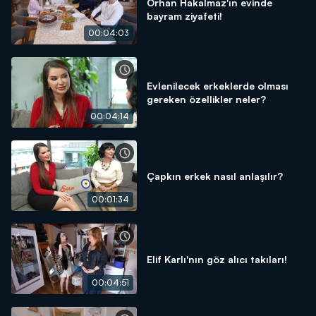
Orhan Hakalmaz'ın evinde
bayram ziyafeti!
00:04:03
Evlenilecek erkeklerde olması
gereken özellikler neler?
00:04:14
Çapkın erkek nasıl anlaşılır?
00:01:34
Elif Karlı'nın göz alıcı takıları!
00:04:51