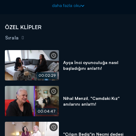
Evrim Akın ile Ev Gezmesi her pazar 12.45'te Kanal D'de!
daha fazla oku
ÖZEL KLİPLER
Sırala
Ayça İnci oyunculuğa nasıl
başladığını anlattı!
00:02:29
Nihal Menzil, "Camdaki Kız"
anılarını anlattı!
00:04:47
"Çılgın Bediş"in Necmi dedesi