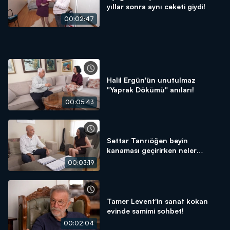
yıllar sonra aynı ceketi giydi!
00:02:47
Halil Ergün'ün unutulmaz
"Yaprak Dökümü" anıları!
00:05:43
Settar Tanrıöğen beyin
kanaması geçirirken neler
yaşadı?
00:03:19
Tamer Levent'in sanat kokan
evinde samimi sohbet!
00:02:04