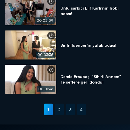
Ünlü şarkıcı Elif Karlı'nın hobi
odası!
00:02:09
Bir Influencer'ın yatak odası!
00:03:35
Damla Ersubaşı "Sihirli Annem"
ile setlere geri döndü!
00:01:36
1
2
3
4