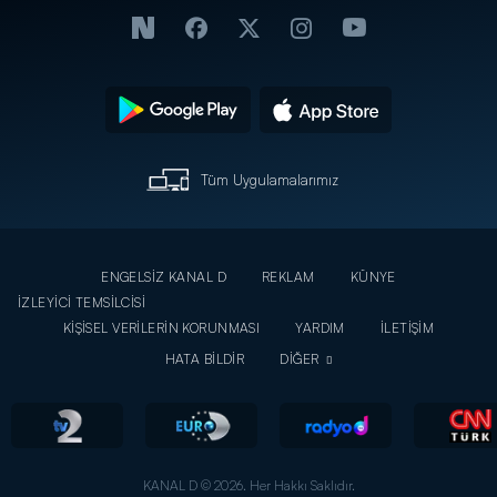
Tüm Uygulamalarımız
ENGELSİZ KANAL D
REKLAM
KÜNYE
İZLEYİCİ TEMSİLCİSİ
KİŞİSEL VERİLERİN KORUNMASI
YARDIM
İLETİŞİM
HATA BİLDİR
DİĞER
KANAL D © 2026. Her Hakkı Saklıdır.