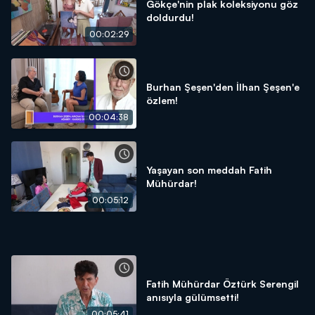
Gökçe'nin plak koleksiyonu göz
doldurdu!
00:02:29
Burhan Şeşen'den İlhan Şeşen'e
özlem!
00:04:38
Yaşayan son meddah Fatih
Mühürdar!
00:05:12
Fatih Mühürdar Öztürk Serengil
anısıyla gülümsetti!
00:05:41