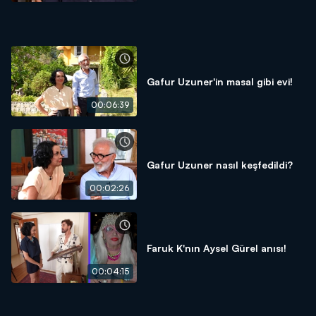
Gafur Uzuner'in masal gibi evi!
00:06:39
Gafur Uzuner nasıl keşfedildi?
00:02:26
Faruk K'nın Aysel Gürel anısı!
00:04:15