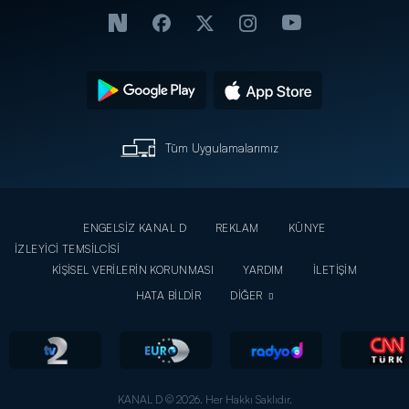
Tüm Uygulamalarımız
ENGELSİZ KANAL D
REKLAM
KÜNYE
İZLEYİCİ TEMSİLCİSİ
KİŞİSEL VERİLERİN KORUNMASI
YARDIM
İLETİŞİM
HATA BİLDİR
DİĞER
KANAL D © 2026. Her Hakkı Saklıdır.