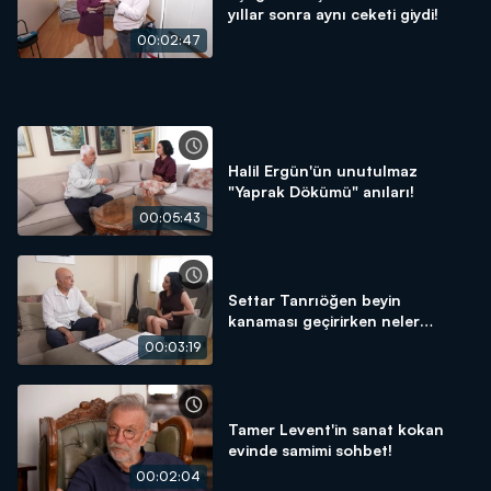
yıllar sonra aynı ceketi giydi!
00:02:47
Halil Ergün'ün unutulmaz
"Yaprak Dökümü" anıları!
00:05:43
Settar Tanrıöğen beyin
kanaması geçirirken neler
yaşadı?
00:03:19
Tamer Levent'in sanat kokan
evinde samimi sohbet!
00:02:04