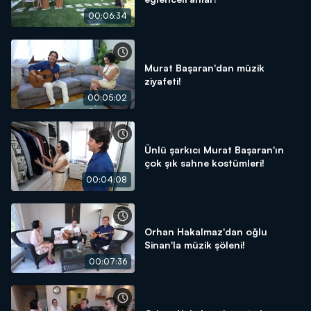
00:06:34
Murat Başaran'dan müzik
ziyafeti!
00:05:02
Ünlü şarkıcı Murat Başaran'ın
çok şık sahne kostümleri!
00:04:08
Orhan Hakalmaz'dan oğlu
Sinan'la müzik şöleni!
00:07:36