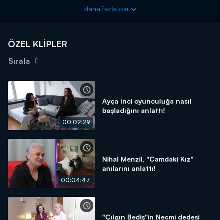
eşliğinde seslendirdi.
daha fazla oku
ÖZEL KLİPLER
Sırala
Ayça İnci oyunculuğa nasıl
başladığını anlattı!
00:02:29
Nihal Menzil, "Camdaki Kız"
anılarını anlattı!
00:04:47
"Çılgın Bediş"in Necmi dedesi