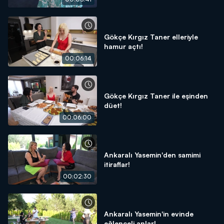
Gökçe Kırgız Taner elleriyle
hamur açtı!
00:06:14
Gökçe Kırgız Taner ile eşinden
düet!
00:06:00
Ankaralı Yasemin'den samimi
itiraflar!
00:02:30
Ankaralı Yasemin'in evinde
eğlenceli anlar!