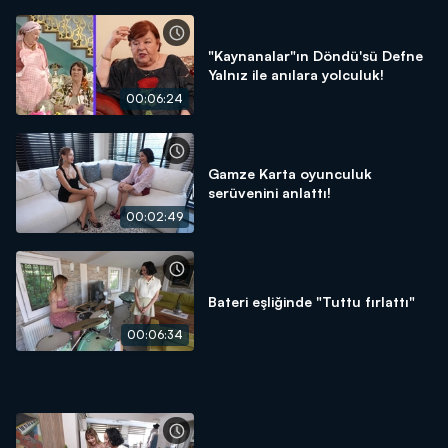
"Kaynanalar"ın Döndü'sü Defne
Yalnız ile anılara yolculuk!
00:06:24
Gamze Karta oyunculuk
serüvenini anlattı!
00:02:49
Bateri eşliğinde "Tuttu fırlattı"
00:06:34