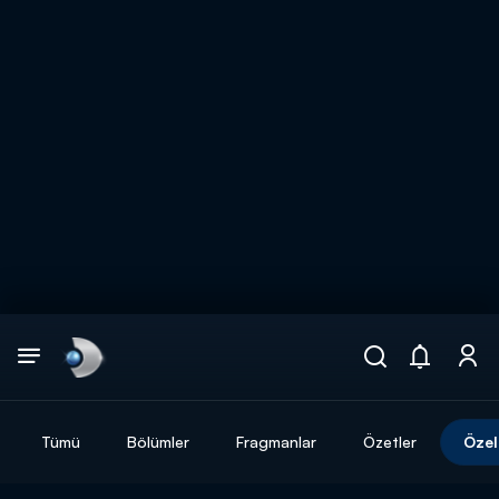
Arama
muhteşem ikili
ARAMA SONUÇLARI
Tümü
Bölümler
Fragmanlar
Özetler
Özel
DİĞER SONUÇLAR