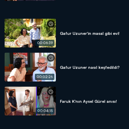
Gafur Uzuner'in masal gibi evi!
00:06:39
Gafur Uzuner nasıl keşfedildi?
00:02:26
Faruk K'nın Aysel Gürel anısı!
00:04:15