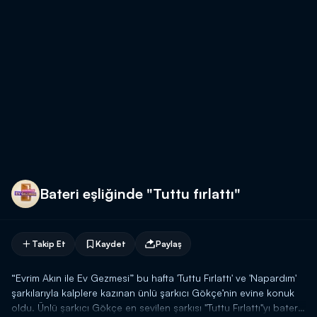
Bateri eşliğinde "Tuttu fırlattı"
Takip Et
Kaydet
Paylaş
“Evrim Akın ile Ev Gezmesi” bu hafta 'Tuttu Fırlattı' ve 'Napardım'
şarkılarıyla kalplere kazınan ünlü şarkıcı Gökçe’nin evine konuk
oldu. Ünlü şarkıcı Gökçe en sevilen şarkısı "Tuttu Fırlattı"yı bateri