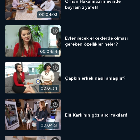
Orhan Hakalmaz'ın evinde
bayram ziyafeti!
00:04:03
Evlenilecek erkeklerde olması
gereken özellikler neler?
00:04:14
Çapkın erkek nasıl anlaşılır?
00:01:34
Elif Karlı'nın göz alıcı takıları!
00:04:51