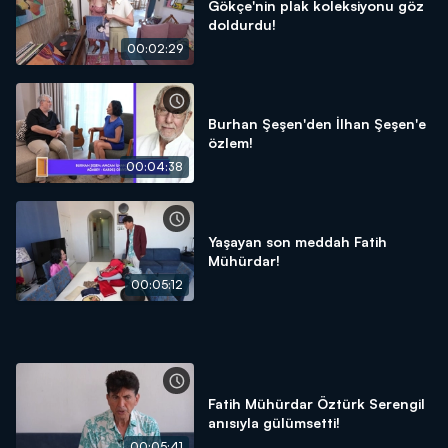
Gökçe'nin plak koleksiyonu göz
doldurdu!
00:02:29
Burhan Şeşen'den İlhan Şeşen'e
özlem!
00:04:38
Yaşayan son meddah Fatih
Mühürdar!
00:05:12
Fatih Mühürdar Öztürk Serengil
anısıyla gülümsetti!
00:05:41