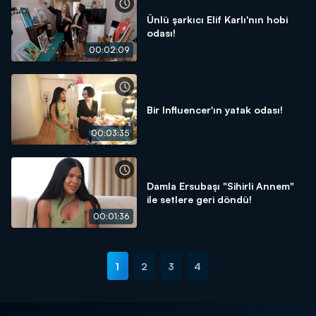
Ünlü şarkıcı Elif Karlı'nın hobi
odası!
00:02:09
Bir Influencer'ın yatak odası!
00:03:35
Damla Ersubaşı "Sihirli Annem"
ile setlere geri döndü!
00:01:36
1
2
3
4