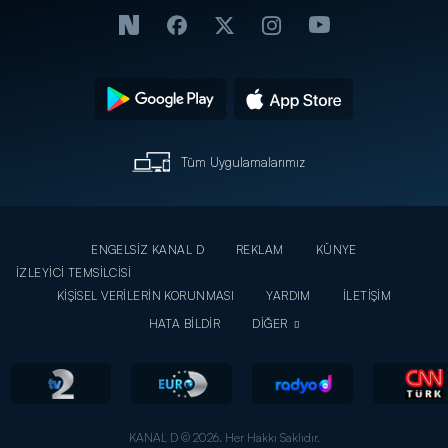
Tüm Uygulamalarımız
ENGELSİZ KANAL D
REKLAM
KÜNYE
İZLEYİCİ TEMSİLCİSİ
KİŞİSEL VERİLERİN KORUNMASI
YARDIM
İLETİŞİM
HATA BİLDİR
DİĞER
KANAL D © 2026. Her Hakkı Saklıdır.