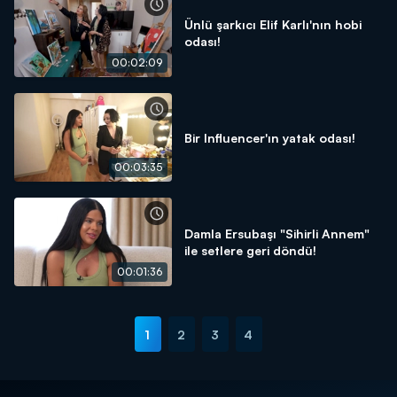
Ünlü şarkıcı Elif Karlı'nın hobi
odası!
00:02:09
Bir Influencer'ın yatak odası!
00:03:35
Damla Ersubaşı "Sihirli Annem"
ile setlere geri döndü!
00:01:36
1
2
3
4