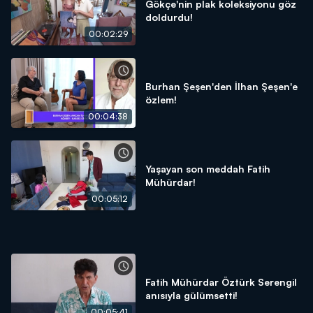
Gökçe'nin plak koleksiyonu göz
doldurdu!
00:02:29
Burhan Şeşen'den İlhan Şeşen'e
özlem!
00:04:38
Yaşayan son meddah Fatih
Mühürdar!
00:05:12
Fatih Mühürdar Öztürk Serengil
anısıyla gülümsetti!
00:05:41