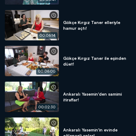
Gökçe Kırgız Taner elleriyle
hamur açtı!
00:06:14
Gökçe Kırgız Taner ile eşinden
düet!
00:06:00
Ankaralı Yasemin'den samimi
itiraflar!
00:02:30
Ankaralı Yasemin'in evinde
eğlenceli anlar!