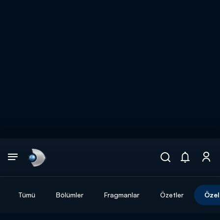
Arama
muhteşem ikili
ARAMA SONUÇLARI
Tümü
Bölümler
Fragmanlar
Özetler
Özel
DİĞER SONUÇLAR