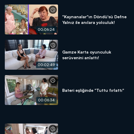
"Kaynanalar"ın Döndü'sü Defne
Yalnız ile anılara yolculuk!
00:06:24
Gamze Karta oyunculuk
serüvenini anlattı!
00:02:49
Bateri eşliğinde "Tuttu fırlattı"
00:06:34