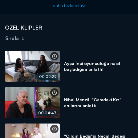
Evrim Akın ile Ev Gezmesi her pazar 12.45'te Kanal D'de!
daha fazla oku
ÖZEL KLİPLER
Sırala
Ayça İnci oyunculuğa nasıl
başladığını anlattı!
00:02:29
Nihal Menzil, "Camdaki Kız"
anılarını anlattı!
00:04:47
"Çılgın Bediş"in Necmi dedesi