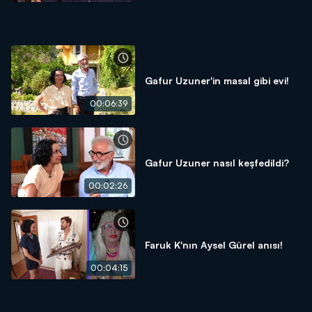
Gafur Uzuner'in masal gibi evi!
00:06:39
Gafur Uzuner nasıl keşfedildi?
00:02:26
Faruk K'nın Aysel Gürel anısı!
00:04:15