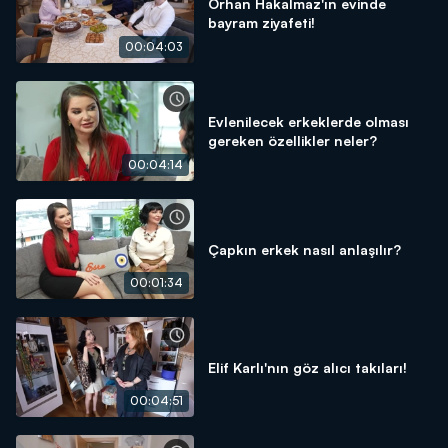
Orhan Hakalmaz'ın evinde
bayram ziyafeti!
00:04:03
Evlenilecek erkeklerde olması
gereken özellikler neler?
00:04:14
Çapkın erkek nasıl anlaşılır?
00:01:34
Elif Karlı'nın göz alıcı takıları!
00:04:51