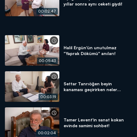
yıllar sonra aynı ceketi giydi!
00:02:47
Halil Ergün'ün unutulmaz
"Yaprak Dökümü" anıları!
00:05:43
Settar Tanrıöğen beyin
kanaması geçirirken neler
yaşadı?
00:03:19
Tamer Levent'in sanat kokan
evinde samimi sohbet!
00:02:04