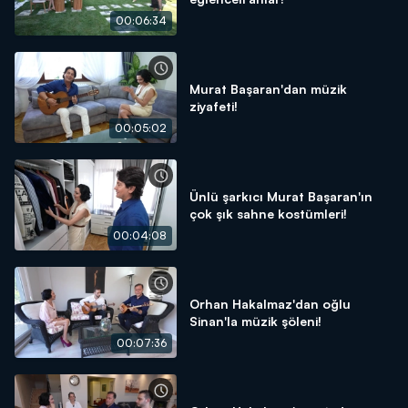
00:06:34
Murat Başaran'dan müzik
ziyafeti!
00:05:02
Ünlü şarkıcı Murat Başaran'ın
çok şık sahne kostümleri!
00:04:08
Orhan Hakalmaz'dan oğlu
Sinan'la müzik şöleni!
00:07:36