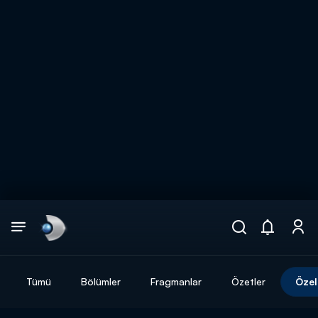
Arama
muhteşem ikili
ARAMA SONUÇLARI
Tümü
Bölümler
Fragmanlar
Özetler
Özel
DİĞER SONUÇLAR