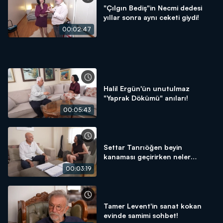
"Çılgın Bediş"in Necmi dedesi
yıllar sonra aynı ceketi giydi!
00:02:47
Halil Ergün'ün unutulmaz
"Yaprak Dökümü" anıları!
00:05:43
Settar Tanrıöğen beyin
kanaması geçirirken neler
yaşadı?
00:03:19
Tamer Levent'in sanat kokan
evinde samimi sohbet!