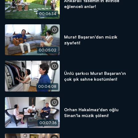
Ankaralı Yasemin'in evinde
eğlenceli anlar!
00:06:34
Murat Başaran'dan müzik
ziyafeti!
00:05:02
Ünlü şarkıcı Murat Başaran'ın
çok şık sahne kostümleri!
00:04:08
Orhan Hakalmaz'dan oğlu
Sinan'la müzik şöleni!
00:07:36