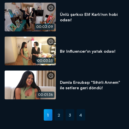
Ünlü şarkıcı Elif Karlı'nın hobi
odası!
00:02:09
Bir Influencer'ın yatak odası!
00:03:35
Damla Ersubaşı "Sihirli Annem"
ile setlere geri döndü!
00:01:36
1
2
3
4