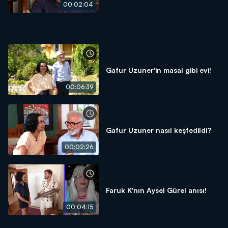
00:02:04
Gafur Uzuner'in masal gibi evi!
00:06:39
Gafur Uzuner nasıl keşfedildi?
00:02:26
Faruk K'nın Aysel Gürel anısı!
00:04:15