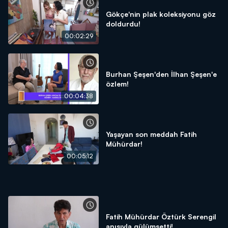
Gökçe'nin plak koleksiyonu göz
doldurdu!
00:02:29
Burhan Şeşen'den İlhan Şeşen'e
özlem!
00:04:38
Yaşayan son meddah Fatih
Mühürdar!
00:05:12
Fatih Mühürdar Öztürk Serengil
anısıyla gülümsetti!