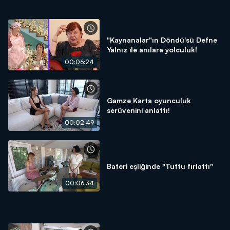
"Kaynanalar"ın Döndü'sü Defne
Yalnız ile anılara yolculuk!
00:06:24
Gamze Karta oyunculuk
serüvenini anlattı!
00:02:49
Bateri eşliğinde "Tuttu fırlattı"
00:06:34