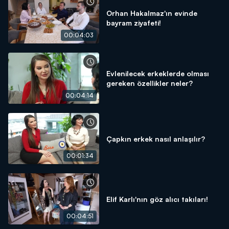
Orhan Hakalmaz'ın evinde
bayram ziyafeti!
00:04:03
Evlenilecek erkeklerde olması
gereken özellikler neler?
00:04:14
Çapkın erkek nasıl anlaşılır?
00:01:34
Elif Karlı'nın göz alıcı takıları!
00:04:51