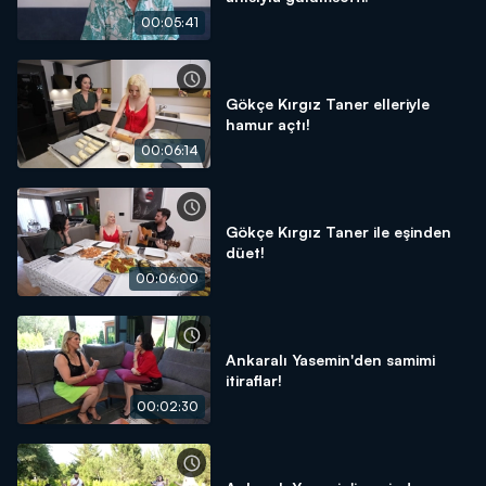
00:05:41
Gökçe Kırgız Taner elleriyle
hamur açtı!
00:06:14
Gökçe Kırgız Taner ile eşinden
düet!
00:06:00
Ankaralı Yasemin'den samimi
itiraflar!
00:02:30