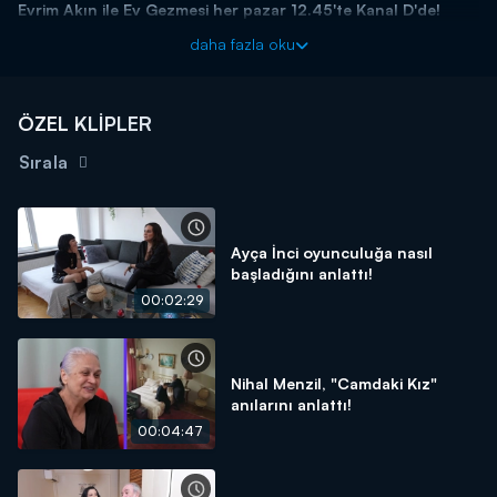
Evrim Akın ile Ev Gezmesi her pazar 12.45'te Kanal D'de!
daha fazla oku
ÖZEL KLİPLER
Sırala
Ayça İnci oyunculuğa nasıl
başladığını anlattı!
00:02:29
Nihal Menzil, "Camdaki Kız"
anılarını anlattı!
00:04:47