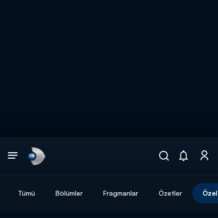
Arama
muhteşem ikili
ARAMA SONUÇLARI
Tümü
Bölümler
Fragmanlar
Özetler
Özel
DİĞER SONUÇLAR