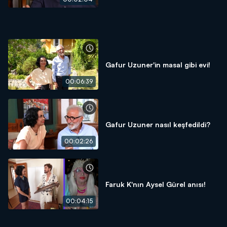
Gafur Uzuner'in masal gibi evi!
00:06:39
Gafur Uzuner nasıl keşfedildi?
00:02:26
Faruk K'nın Aysel Gürel anısı!
00:04:15