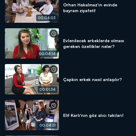
Orhan Hakalmaz'ın evinde
bayram ziyafeti!
00:04:03
Evlenilecek erkeklerde olması
gereken özellikler neler?
00:04:14
Çapkın erkek nasıl anlaşılır?
00:01:34
Elif Karlı'nın göz alıcı takıları!
00:04:51