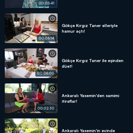
00:05:41
Gökçe Kırgız Taner elleriyle
hamur açtı!
00:06:14
Gökçe Kırgız Taner ile eşinden
düet!
00:06:00
Ankaralı Yasemin'den samimi
itiraflar!
00:02:30
Ankaralı Yasemin'in evinde