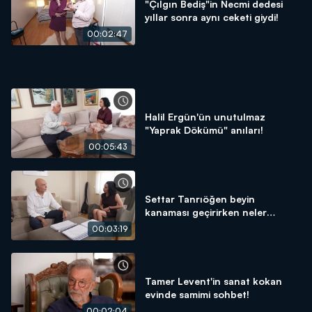
"Çılgın Bediş"in Necmi dedesi
yıllar sonra aynı ceketi giydi!
00:02:47
Halil Ergün'ün unutulmaz
"Yaprak Dökümü" anıları!
00:05:43
Settar Tanrıöğen beyin
kanaması geçirirken neler
yaşadı?
00:03:19
Tamer Levent'in sanat kokan
evinde samimi sohbet!
00:02:04