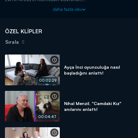
daha fazla oku
Evrim Akın ile Ev Gezmesi her pazar 12.45'te Kanal D'de!
ÖZEL KLİPLER
Sırala
Ayça İnci oyunculuğa nasıl
başladığını anlattı!
00:02:29
Nihal Menzil, "Camdaki Kız"
anılarını anlattı!
00:04:47