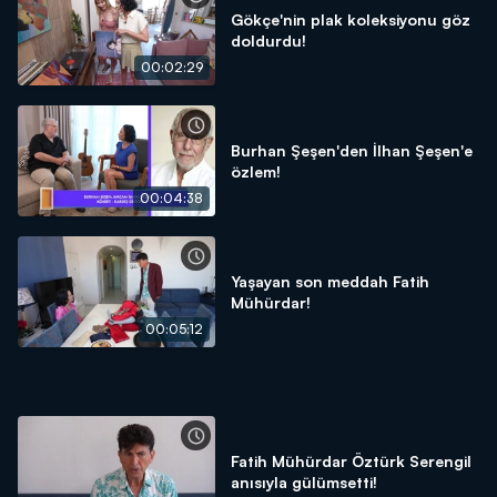
Gökçe'nin plak koleksiyonu göz
doldurdu!
00:02:29
Burhan Şeşen'den İlhan Şeşen'e
özlem!
00:04:38
Yaşayan son meddah Fatih
Mühürdar!
00:05:12
Fatih Mühürdar Öztürk Serengil
anısıyla gülümsetti!