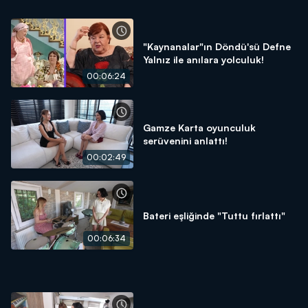
"Kaynanalar"ın Döndü'sü Defne
Yalnız ile anılara yolculuk!
00:06:24
Gamze Karta oyunculuk
serüvenini anlattı!
00:02:49
Bateri eşliğinde "Tuttu fırlattı"
00:06:34