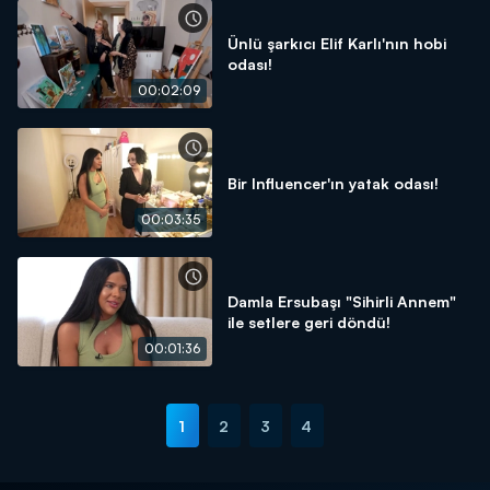
Ünlü şarkıcı Elif Karlı'nın hobi
odası!
00:02:09
Bir Influencer'ın yatak odası!
00:03:35
Damla Ersubaşı "Sihirli Annem"
ile setlere geri döndü!
00:01:36
1
2
3
4