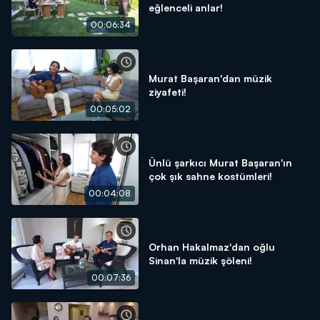
eğlenceli anlar!
00:06:34
Murat Başaran'dan müzik
ziyafeti!
00:05:02
Ünlü şarkıcı Murat Başaran'ın
çok şık sahne kostümleri!
00:04:08
Orhan Hakalmaz'dan oğlu
Sinan'la müzik şöleni!
00:07:36