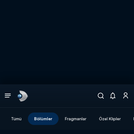
Arama
muhteşem ikili
ARAMA SONUÇLARI
Tümü
Bölümler
Fragmanlar
Özel Klipler
DİĞER SONUÇLAR