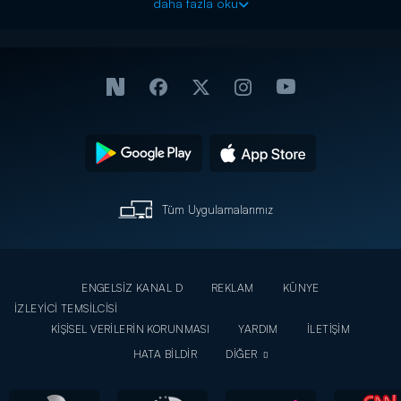
galip derviş 51. bölüm izle, galip derviş 51. bölüm full izle, galip
daha fazla oku
derviş 51. bölüm seyret, galip derviş 51. son bölüm izle, Kanal D
dizi izle, galip derviş 51. bölüm izle, galip derviş izle, galip derviş
son bölüm izle, galip derviş yeni bölümü izle, galip derviş son
bölüm
Tüm Uygulamalarımız
ENGELSİZ KANAL D
REKLAM
KÜNYE
İZLEYİCİ TEMSİLCİSİ
KİŞİSEL VERİLERİN KORUNMASI
YARDIM
İLETİŞİM
HATA BİLDİR
DİĞER