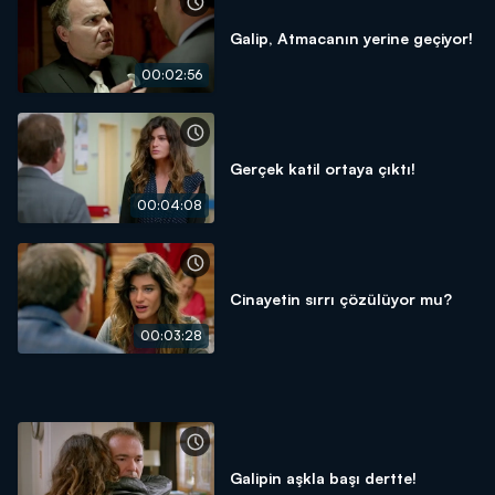
Galip, Atmacanın yerine geçiyor!
00:02:56
Gerçek katil ortaya çıktı!
00:04:08
Cinayetin sırrı çözülüyor mu?
00:03:28
Galipin aşkla başı dertte!