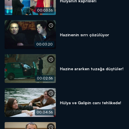
Hülyanın kaprisleri
00:03:36
Hazinenin sırrı çözülüyor
00:03:20
Hazine ararken tuzağa düştüler!
00:02:56
Hülya ve Galipin canı tehlikede!
00:04:56