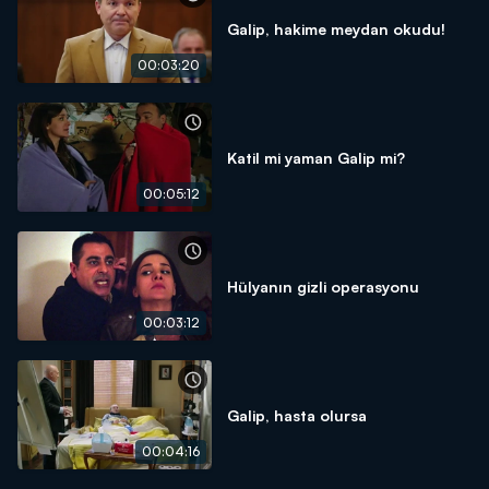
Galip, hakime meydan okudu!
00:03:20
Katil mi yaman Galip mi?
00:05:12
Hülyanın gizli operasyonu
00:03:12
Galip, hasta olursa
00:04:16