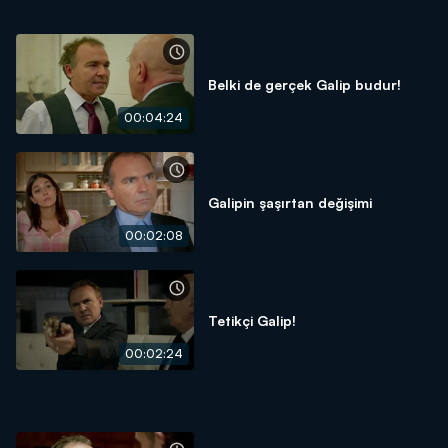
Belki de gerçek Galip budur!
00:04:24
Galipin şaşırtan değişimi
00:02:08
Tetikçi Galip!
00:02:24