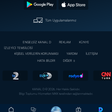
Tüm Uygulamalarımız
ENGELSİZ KANAL D
REKLAM
KÜNYE
İZLEYİCİ TEMSİLCİSİ
KİŞİSEL VERİLERİN KORUNMASI
YARDIM
İLETİŞİM
HATA BİLDİR
DİĞER
KANAL D © 2026. Her Hakkı Saklıdır.
Bilgi Toplumu Hizmetleri MKK tarafından sağlanmaktadır.
CANLI