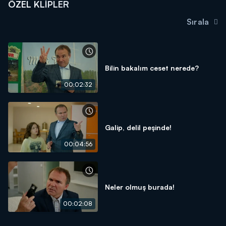
ÖZEL KLIPLER
Sırala
Bilin bakalım ceset nerede?
00:02:32
Galip, delil peşinde!
00:04:56
Neler olmuş burada!
00:02:08