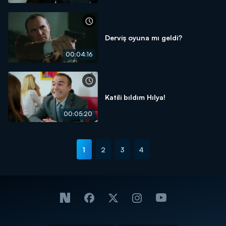
Derviş oyuna mı geldi?
00:04:16
Katili bıldım Hılya!
00:05:20
1
2
3
4