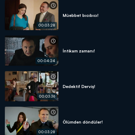
Müebbet bıcıbıcı!
00:03:28
İntikam zamanı!
00:04:24
Dedektif Derviş!
00:03:36
Ölümden döndüler!
00:03:28