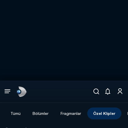
Arama
muhteşem ikili
ARAMA SONUÇLARI
Tümü
Bölümler
Fragmanlar
Özel Klipler
DİĞER SONUÇLAR