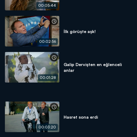
00:05:44
İlk görüşte aşk!
00:02:56
Galip Dervişten en eğlenceli
anlar
00:01:28
Hasret sona erdi
00:03:20