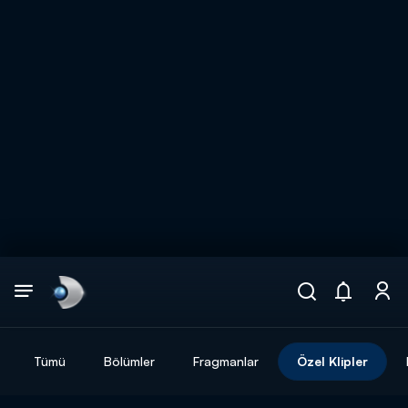
Arama
muhteşem ikili
ARAMA SONUÇLARI
Tümü
Bölümler
Fragmanlar
Özel Klipler
DİĞER SONUÇLAR