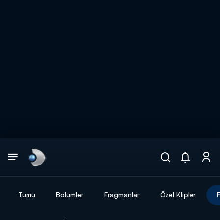
Arama
muhteşem ikili
ARAMA SONUÇLARI
Tümü
Bölümler
Fragmanlar
Özel Klipler
F
DİĞER SONUÇLAR