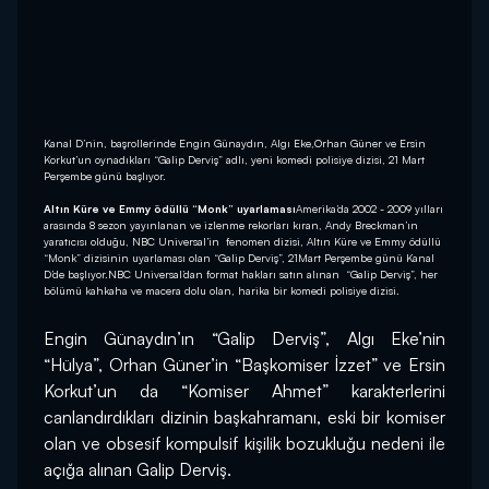
Kanal D’nin, başrollerinde Engin Günaydın, Algı Eke,Orhan Güner ve Ersin
Korkut’un oynadıkları “Galip Derviş” adlı, yeni komedi polisiye dizisi, 21 Mart
Perşembe günü başlıyor.
Altın Küre ve Emmy ödüllü “Monk” uyarlaması
Amerika’da 2002 - 2009 yılları
arasında 8 sezon yayınlanan ve izlenme rekorları kıran, Andy Breckman’ın
yaratıcısı olduğu, NBC Universal’in fenomen dizisi, Altın Küre ve Emmy ödüllü
“Monk” dizisinin uyarlaması olan “Galip Derviş”, 21Mart Perşembe günü Kanal
D’de başlıyor.NBC Universal’dan format hakları satın alınan “Galip Derviş”, her
bölümü kahkaha ve macera dolu olan, harika bir komedi polisiye dizisi.
Engin Günaydın’ın “Galip Derviş”, Algı Eke’nin 
“Hülya”, Orhan Güner’in “Başkomiser İzzet” ve Ersin 
Korkut’un da “Komiser Ahmet” karakterlerini 
canlandırdıkları dizinin başkahramanı, eski bir komiser 
olan ve obsesif kompulsif kişilik bozukluğu nedeni ile 
açığa alınan Galip Derviş.