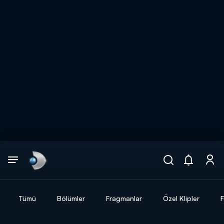
Arama
muhteşem ikili
ARAMA SONUÇLARI
Tümü
Bölümler
Fragmanlar
Özel Klipler
F
DİĞER SONUÇLAR