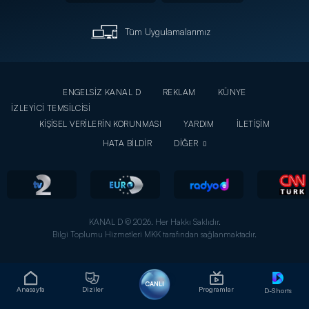
Tüm Uygulamalarımız
ENGELSİZ KANAL D
REKLAM
KÜNYE
İZLEYİCİ TEMSİLCİSİ
KİŞİSEL VERİLERİN KORUNMASI
YARDIM
İLETİŞİM
HATA BİLDİR
DİĞER
KANAL D © 2026. Her Hakkı Saklıdır.
Bilgi Toplumu Hizmetleri MKK tarafından sağlanmaktadır.
CANLI
Anasayfa
Diziler
Programlar
D-Shorts