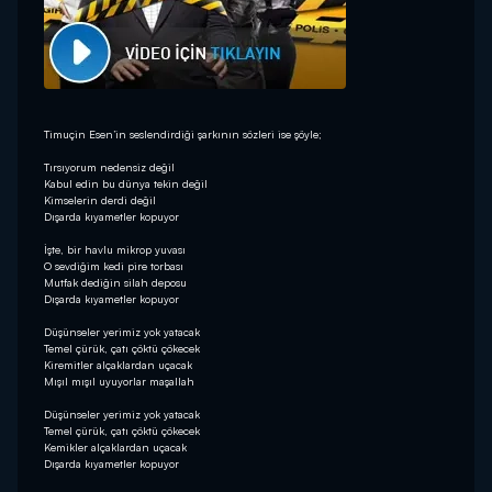
Timuçin Esen’in seslendirdiği şarkının sözleri ise şöyle;
Tırsıyorum nedensiz değil
Kabul edin bu dünya tekin değil
Kimselerin derdi değil
Dışarda kıyametler kopuyor
İşte, bir havlu mikrop yuvası
O sevdiğim kedi pire torbası
Mutfak dediğin silah deposu
Dışarda kıyametler kopuyor
Düşünseler yerimiz yok yatacak
Temel çürük, çatı çöktü çökecek
Kiremitler alçaklardan uçacak
Mışıl mışıl uyuyorlar maşallah
Düşünseler yerimiz yok yatacak
Temel çürük, çatı çöktü çökecek
Kemikler alçaklardan uçacak
Dışarda kıyametler kopuyor