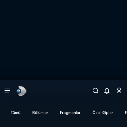
Arama
muhteşem ikili
ARAMA SONUÇLARI
Tümü
Bölümler
Fragmanlar
Özel Klipler
F
DİĞER SONUÇLAR