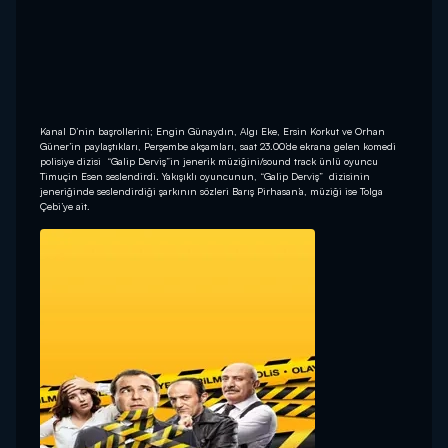
Kanal D’nin başrollerini; Engin Günaydın, Algı Eke, Ersin Korkut ve Orhan
Güner’in paylaştıkları, Perşembe akşamları, saat 23.00’de ekrana gelen komedi
polisiye dizisi “Galip Derviş”in jenerik müziğini/sound track ünlü oyuncu
Timuçin Esen seslendirdi. Yakışıklı oyuncunun, “Galip Derviş” dizisinin
jeneriğinde seslendirdiği şarkının sözleri Barış Pirhasan’a, müziği ise Tolga
Çebi’ye ait.