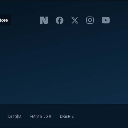
İLETİŞİM
HATA BİLDİR
DİĞER