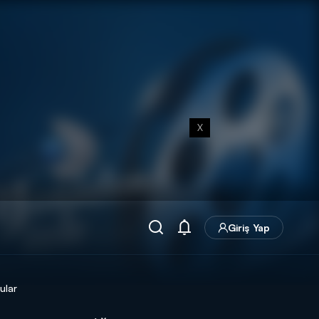
X
Giriş Yap
ular