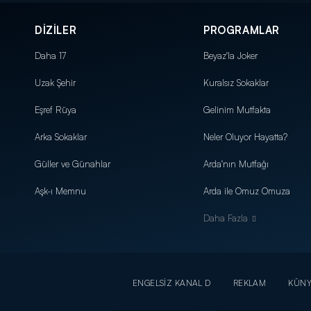
DİZİLER
PROGRAMLAR
Daha 17
Beyaz'la Joker
Uzak Şehir
Kuralsız Sokaklar
Eşref Rüya
Gelinim Mutfakta
Arka Sokaklar
Neler Oluyor Hayatta?
Güller ve Günahlar
Arda'nın Mutfağı
Aşk-ı Memnu
Arda ile Omuz Omuza
Daha Fazla
ENGELSİZ KANAL D
REKLAM
KÜN