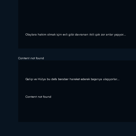
Olaylara hakim olmak için evli gibi davranan ikili çok zor anlar yaşıyor...
Content not found
Galip ve Hülya bu defa beraber hareket ederek başarıya ulaşıyorlar...
Content not found