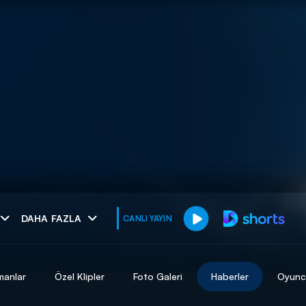
muhteşem ikili
DAHA FAZLA
CANLI YAYIN
I
manlar
Özel Klipler
Foto Galeri
Haberler
Oyunc