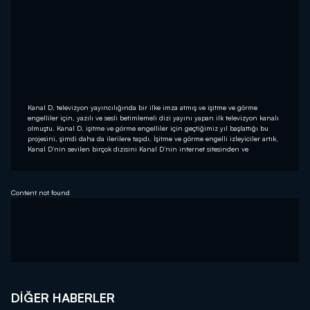
Kanal D, televizyon yayıncılığında bir ilke imza atmış ve işitme ve görme
engelliler için, yazılı ve sesli betimlemeli dizi yayını yapan ilk televizyon kanalı
olmuştu. Kanal D, işitme ve görme engelliler için geçtiğimiz yıl başlattığı bu
projesini, şimdi daha da ilerilere taşıdı. İşitme ve görme engelli izleyiciler artık,
Kanal D’nin sevilen birçok dizisini Kanal D’nin internet sitesinden ve
Content not found
DIĞER HABERLER