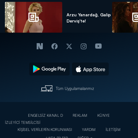
Arzu Yanardağ, Galip
Derviş'te!
Tüm Uygulamalarımız
ENGELSİZ KANAL D
REKLAM
KÜNYE
İZLEYİCİ TEMSİLCİSİ
KİŞİSEL VERİLERİN KORUNMASI
YARDIM
İLETİŞİM