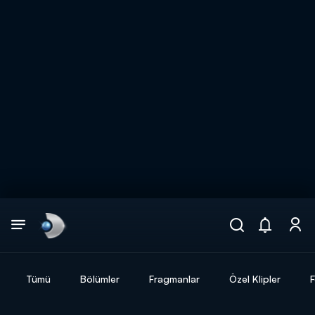
Arama
muhteşem ikili
ARAMA SONUÇLARI
Tümü
Bölümler
Fragmanlar
Özel Klipler
F
DİĞER SONUÇLAR