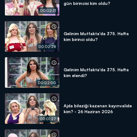
gün birincisi kim oldu?
00:02:31
Gelinim Mutfakta'da 375. Hafta
kim birinci oldu?
00:02:28
Gelinim Mutfakta'da 375. Hafta
kim elendi?
00:02:00
Ajda bileziği kazanan kayınvalide
kim? - 26 Haziran 2026
00:01:27