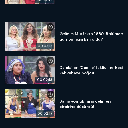
Gelinim Mutfakta 1880. Bölümde
gün birincisi kim oldu?
00:03:13
Damla'nın 'Cemile' taklidi herkesi
kahkahaya boğdu!
00:02:18
Şampiyonluk hırsı gelinleri
birbirine düşürdü!
00:02:19