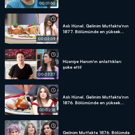
yapacağım!"
00:01:50
Aslı Hünel, Gelinim Mutfakta'nın
1877. Bölümünde en yüksek
puanı kime verdi?
00:02:09
Hüsniye Hanım'ın anlattıkları
şoke etti!
00:07:37
Aslı Hünel, Gelinim Mutfakta'nın
1876. Bölümünde en yüksek
puanı kime verdi?
00:02:18
Gelinim Mutfakta 1876. Bölümde