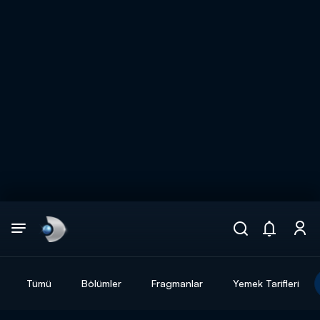
Arama
muhteşem ikili
ARAMA SONUÇLARI
Tümü
Bölümler
Fragmanlar
Yemek Tarifleri
DİĞER SONUÇLAR