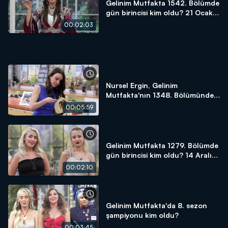
Gelinim Mutfakta 1542. Bölümde
gün birincisi kim oldu? 21 Ocak
2025
00:02:03
Nursel Ergin, Gelinim
Mutfakta'nın 1348. Bölümünde
en yüksek puanı kime verdi?
00:05:59
Gelinim Mutfakta 1279. Bölümde
gün birincisi kim oldu? 14 Aralık
2023
00:02:10
Gelinim Mutfakta'da 8. sezon
şampiyonu kim oldu?
00:03:45