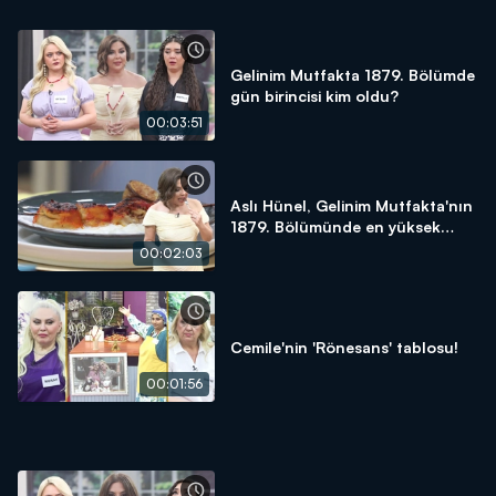
Gelinim Mutfakta 1879. Bölümde
gün birincisi kim oldu?
00:03:51
Aslı Hünel, Gelinim Mutfakta'nın
1879. Bölümünde en yüksek
puanı kime verdi?
00:02:03
Cemile'nin 'Rönesans' tablosu!
00:01:56