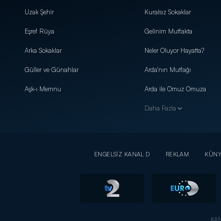
Uzak Şehir
Kuralsız Sokaklar
Eşref Rüya
Gelinim Mutfakta
Arka Sokaklar
Neler Oluyor Hayatta?
Güller ve Günahlar
Arda'nın Mutfağı
Aşk-ı Memnu
Arda ile Omuz Omuza
Daha Fazla
ENGELSİZ KANAL D
REKLAM
KÜN
KAN