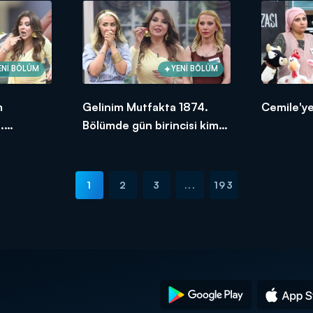
ENİ BÖLÜM
YENİ BÖLÜM
m
Gelinim Mutfakta 1874.
Cemile'ye
.
Bölümde gün birincisi kim
ksek
oldu?
1
2
3
...
193