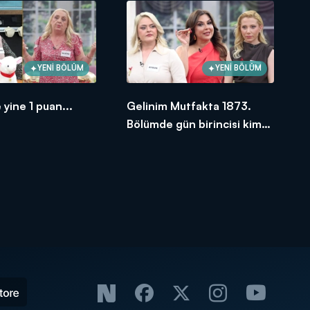
YENİ BÖLÜM
YENİ BÖLÜM
 yine 1 puan...
Gelinim Mutfakta 1873.
Bölümde gün birincisi kim
oldu?