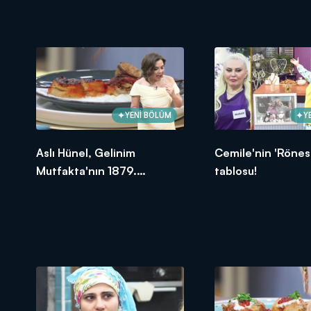
oldu?
YENİ BÖLÜM
Y
Aslı Hünel, Gelinim
Cemile'nin 'Rönes
Mutfakta'nın 1879.
tablosu!
Bölümünde en yüksek
puanı kime verdi?