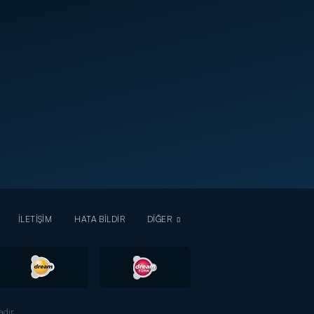
İLETİŞİM
HATA BİLDİR
DİĞER
dır.