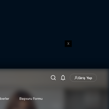
X
Giriş Yap
berler
Başvuru Formu