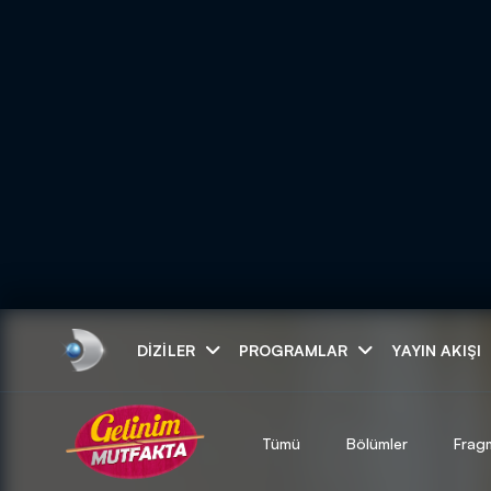
Arama
DIZILER
PROGRAMLAR
YAYIN AKIŞI
ARAMA SONUÇLAR
Tümü
Bölümler
Frag