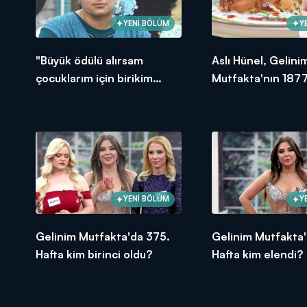
YENİ BÖLÜM
Y
"Büyük ödülü alırsam
Aslı Hünel, Gelini
çocuklarım için birikim
Mutfakta'nın 1877
yapacağım!"
Bölümünde en yü
puanı kime verdi?
YENİ BÖLÜM
Y
Gelinim Mutfakta'da 375.
Gelinim Mutfakta'
Hafta kim birinci oldu?
Hafta kim elendi?