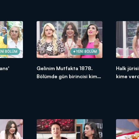
ENİ BÖLÜM
YENİ BÖLÜM
ans'
Gelinim Mutfakta 1878.
Halk jüri
Bölümde gün birincisi kim
kime ver
oldu?
2026