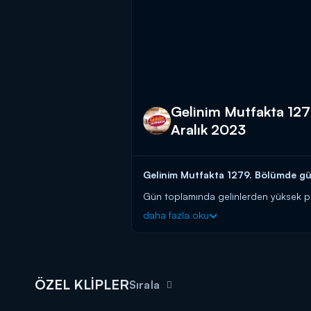
Gelinim Mutfakta 127
Aralık 2023
Gelinim Mutfakta 1279.
Bölümde gün 
Gün toplamında gelinlerden yüksek p
daha fazla oku
Başladığı tarihten itibaren hafta birin
güvenen gelin ve kaynana adaylarını a
başlayın!
BAŞVURULARINIZ İÇİN WHATSAPP
ÖZEL KLİPLER
Sırala
BAŞVURULARINIZ İÇİN WEB ADRES