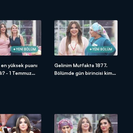
oldu?
YENİ BÖLÜM
YENİ BÖLÜM
si en yüksek puanı
Gelinim Mutfakta 1877.
di? - 1 Temmuz
Bölümde gün birincisi kim
oldu?