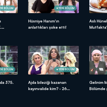
ENİ BÖLÜM
YENİ BÖLÜM
m
Hüsniye Hanım'ın
Aslı Hüne
.
anlattıkları şoke etti!
Mutfakta'
ksek
Bölümünd
puanı kim
ENİ BÖLÜM
YENİ BÖLÜM
da 375.
Ajda bileziği kazanan
Gelinim 
kayınvalide kim? - 26
Bölümde g
Haziran 2026
oldu?