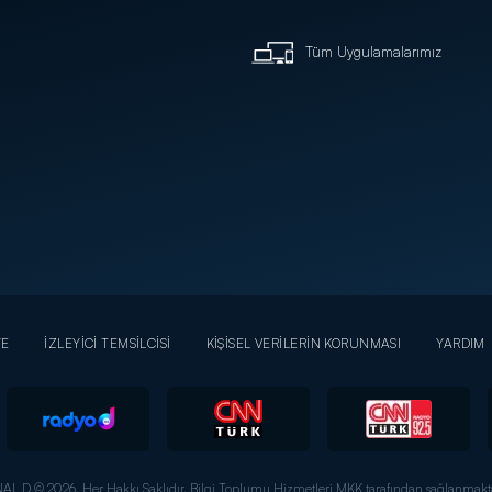
Tüm Uygulamalarımız
YE
İZLEYİCİ TEMSİLCİSİ
KİŞİSEL VERİLERİN KORUNMASI
YARDIM
AL D © 2026. Her Hakkı Saklıdır.
Bilgi Toplumu Hizmetleri MKK tarafından sağlanmakta