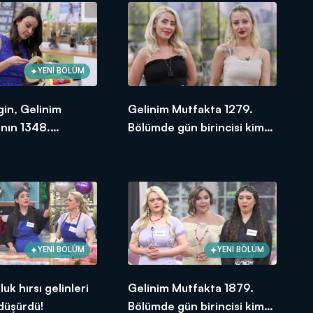
YENİ BÖLÜM
gin, Gelinim
Gelinim Mutfakta 1279.
nın 1348.
Bölümde gün birincisi kim
e en yüksek
oldu? 14 Aralık 2023
e verdi?
YENİ BÖLÜM
YENİ BÖLÜM
uk hırsı gelinleri
Gelinim Mutfakta 1879.
 düşürdü!
Bölümde gün birincisi kim