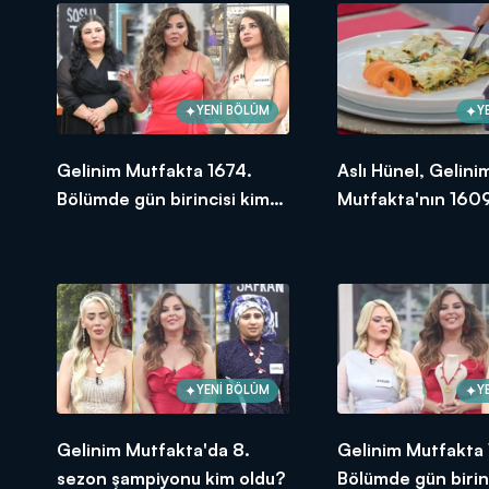
Gelinim Mutfakta, yeni bölümleriyle 
YENİ BÖLÜM
Y
Gelinim Mutfakta 1674.
Aslı Hünel, Gelini
Bölümde gün birincisi kim
Mutfakta'nın 1609
oldu? 18 Eylül 2025
Bölümünde en yü
puanı kime verdi?
YENİ BÖLÜM
Y
Gelinim Mutfakta'da 8.
Gelinim Mutfakta
sezon şampiyonu kim oldu?
Bölümde gün birin