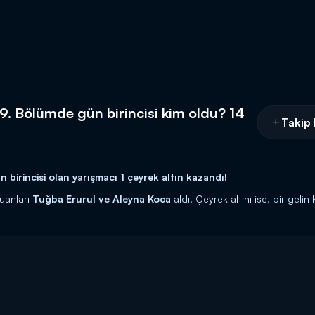
9. Bölümde gün birincisi kim oldu? 14
Takip 
birincisi olan yarışmacı 1 çeyrek altın kazandı!
uanları
Tuğba Erurul ve Aleyna Koca
aldı! Çeyrek altını ise, bir gelin
cilerine 10 altın bilezik ödül veren yarışma programı kasasındaki diğer b
rıyor! Siz de
"İyi yemek yaparım, altınları kaparım!"
diyorsanız link
 HATTI:
0539 570 37 07
İ:
https://www.kanald.com.tr/gelinim-mutfakta-basvuru-formu