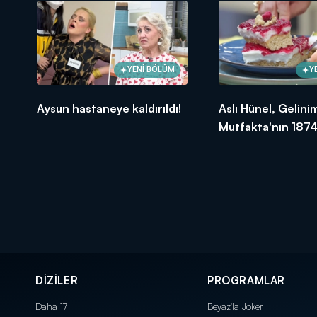
YENİ BÖLÜM
Y
Aysun hastaneye kaldırıldı!
Aslı Hünel, Gelini
Mutfakta'nın 1874
Bölümünde en yü
puanı kime verdi?
DİZİLER
PROGRAMLAR
Daha 17
Beyaz'la Joker