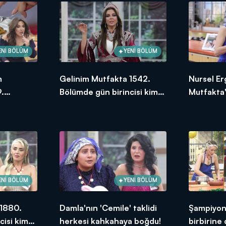
hafta içi her gün saat 13.00'da Kanal D'de!
ENİ BÖLÜM
YENİ BÖLÜM
m
Gelinim Mutfakta 1542.
Nursel Er
.
Bölümde gün birincisi kim
Mutfakta'
ksek
oldu? 21 Ocak 2025
Bölümünd
puanı kim
ENİ BÖLÜM
YENİ BÖLÜM
 1880.
Damla'nın 'Cemile' taklidi
Şampiyonl
cisi kim
herkesi kahkahaya boğdu!
birbirine