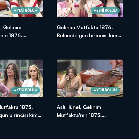
YENİ BÖLÜM
YENİ BÖLÜM
l, Gelinim
Gelinim Mutfakta 1876.
nın 1876.
Bölümde gün birincisi kim
e en yüksek
oldu?
e verdi?
YENİ BÖLÜM
YENİ BÖLÜM
Mutfakta 1875.
Aslı Hünel, Gelinim
ün birincisi kim
Mutfakta'nın 1875.
Bölümünde en yüksek
puanı kime verdi?