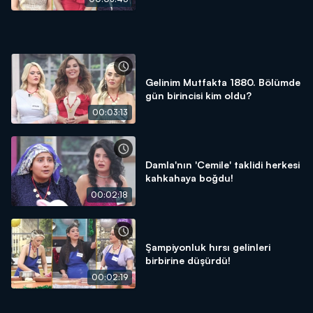
Gelinim Mutfakta 1880. Bölümde
gün birincisi kim oldu?
00:03:13
Damla'nın 'Cemile' taklidi herkesi
kahkahaya boğdu!
00:02:18
Şampiyonluk hırsı gelinleri
birbirine düşürdü!
00:02:19