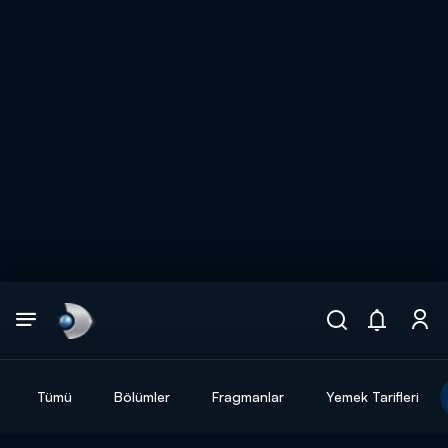
Arama
muhteşem ikili
ARAMA SONUÇLARI
Tümü
Bölümler
Fragmanlar
Yemek Tarifleri
DİĞER SONUÇLAR