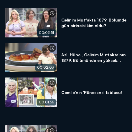
Gelinim Mutfakta 1879. Bölümde
gün birincisi kim oldu?
00:03:51
Aslı Hünel, Gelinim Mutfakta'nın
1879. Bölümünde en yüksek
puanı kime verdi?
00:02:03
Cemile'nin 'Rönesans' tablosu!
00:01:56