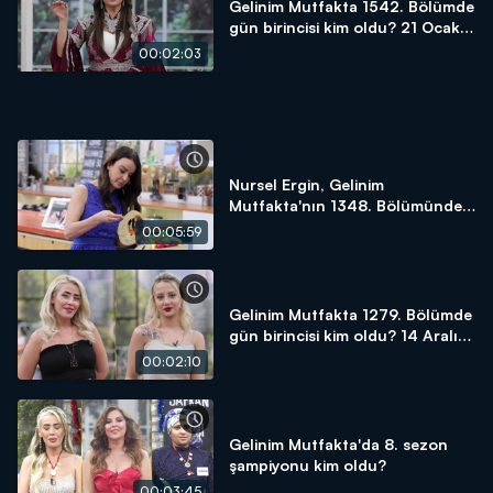
Gelinim Mutfakta 1542. Bölümde
gün birincisi kim oldu? 21 Ocak
2025
00:02:03
Nursel Ergin, Gelinim
Mutfakta'nın 1348. Bölümünde
en yüksek puanı kime verdi?
00:05:59
Gelinim Mutfakta 1279. Bölümde
gün birincisi kim oldu? 14 Aralık
2023
00:02:10
Gelinim Mutfakta'da 8. sezon
şampiyonu kim oldu?
00:03:45