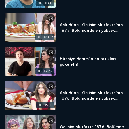
yapacağım!"
00:01:50
Aslı Hünel, Gelinim Mutfakta'nın
1877. Bölümünde en yüksek
puanı kime verdi?
00:02:09
Hüsniye Hanım'ın anlattıkları
şoke etti!
00:07:37
Aslı Hünel, Gelinim Mutfakta'nın
1876. Bölümünde en yüksek
puanı kime verdi?
00:02:18
Gelinim Mutfakta 1876. Bölümde