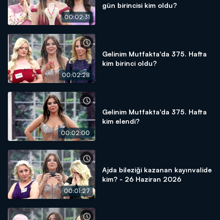
gün birincisi kim oldu?
00:02:31
Gelinim Mutfakta'da 375. Hafta
kim birinci oldu?
00:02:28
Gelinim Mutfakta'da 375. Hafta
kim elendi?
00:02:00
Ajda bileziği kazanan kayınvalide
kim? - 26 Haziran 2026
00:01:27