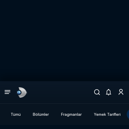
Arama
muhteşem ikili
ARAMA SONUÇLARI
Tümü
Bölümler
Fragmanlar
Yemek Tarifleri
DİĞER SONUÇLAR