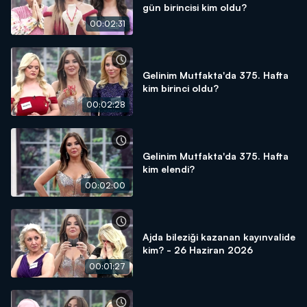
gün birincisi kim oldu?
00:02:31
Gelinim Mutfakta'da 375. Hafta
kim birinci oldu?
00:02:28
Gelinim Mutfakta'da 375. Hafta
kim elendi?
00:02:00
Ajda bileziği kazanan kayınvalide
kim? - 26 Haziran 2026
00:01:27