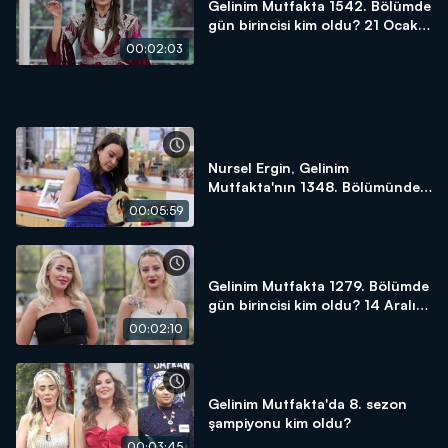
Gelinim Mutfakta 1542. Bölümde
gün birincisi kim oldu? 21 Ocak
2025
00:02:03
Nursel Ergin, Gelinim
Mutfakta'nın 1348. Bölümünde
en yüksek puanı kime verdi?
00:05:59
Gelinim Mutfakta 1279. Bölümde
gün birincisi kim oldu? 14 Aralık
2023
00:02:10
Gelinim Mutfakta'da 8. sezon
şampiyonu kim oldu?
00:03:45