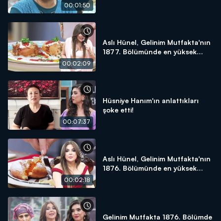
yapacağım!"
00:01:50
Aslı Hünel, Gelinim Mutfakta'nın
1877. Bölümünde en yüksek
puanı kime verdi?
00:02:09
Hüsniye Hanım'ın anlattıkları
şoke etti!
00:07:37
Aslı Hünel, Gelinim Mutfakta'nın
1876. Bölümünde en yüksek
puanı kime verdi?
00:02:18
Gelinim Mutfakta 1876. Bölümde