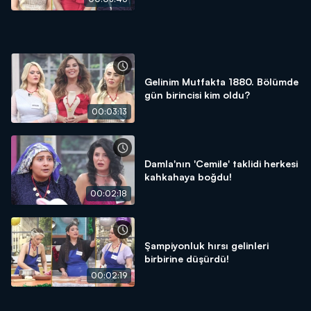
Gelinim Mutfakta 1880. Bölümde
gün birincisi kim oldu?
00:03:13
Damla'nın 'Cemile' taklidi herkesi
kahkahaya boğdu!
00:02:18
Şampiyonluk hırsı gelinleri
birbirine düşürdü!
00:02:19