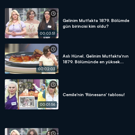
Gelinim Mutfakta 1879. Bölümde
gün birincisi kim oldu?
00:03:51
Aslı Hünel, Gelinim Mutfakta'nın
1879. Bölümünde en yüksek
puanı kime verdi?
00:02:03
Cemile'nin 'Rönesans' tablosu!
00:01:56