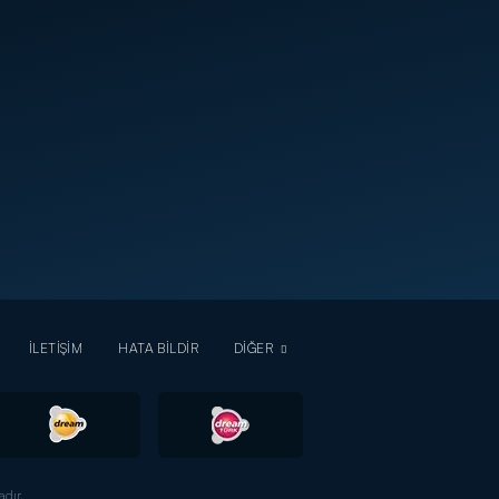
İLETİŞİM
HATA BİLDİR
DİĞER
dır.