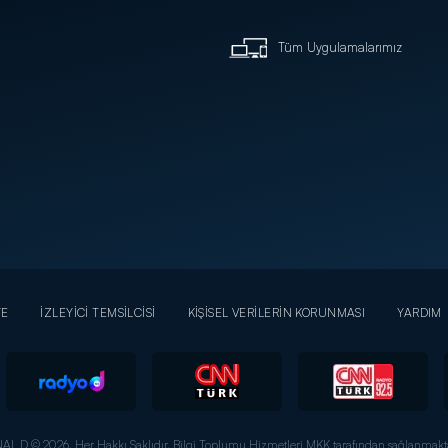
Tüm Uygulamalarımız
YE
İZLEYİCİ TEMSİLCİSİ
KİŞİSEL VERİLERİN KORUNMASI
YARDIM
AL D © 2026. Her Hakkı Saklıdır.
Bilgi Toplumu Hizmetleri MKK tarafından sağlanmakta