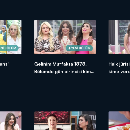
ENİ BÖLÜM
YENİ BÖLÜM
ans'
Gelinim Mutfakta 1878.
Halk jüri
Bölümde gün birincisi kim
kime ver
oldu?
2026