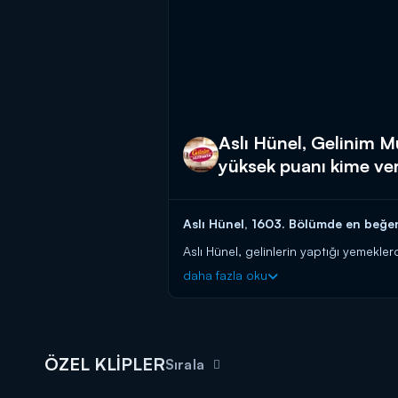
Aslı Hünel, Gelinim 
yüksek puanı kime ve
Aslı Hünel, 1603. Bölümde en beğe
Aslı Hünel, gelinlerin yaptığı yemekl
daha fazla oku
Gelinler yarışıyor, kayınvalideler pua
Eğlenceyi ve muhteşem yemek tarifleri
Başladığı tarihten itibaren hafta birin
güvenen gelin ve kaynana adaylarını a
ÖZEL KLİPLER
başlayın!
Sırala
BAŞVURULARINIZ İÇİN WHATSAPP