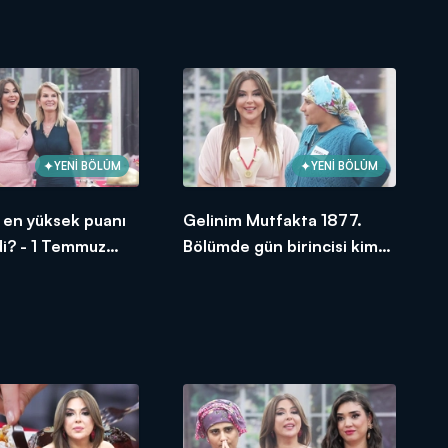
oldu?
YENİ BÖLÜM
YENİ BÖLÜM
si en yüksek puanı
Gelinim Mutfakta 1877.
di? - 1 Temmuz
Bölümde gün birincisi kim
oldu?