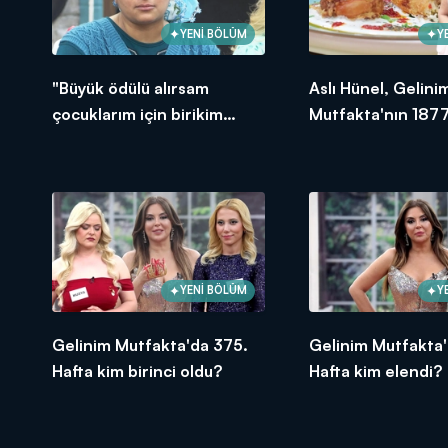
YENİ BÖLÜM
Y
"Büyük ödülü alırsam
Aslı Hünel, Gelini
çocuklarım için birikim
Mutfakta'nın 1877
yapacağım!"
Bölümünde en yü
puanı kime verdi?
YENİ BÖLÜM
Y
Gelinim Mutfakta'da 375.
Gelinim Mutfakta'
Hafta kim birinci oldu?
Hafta kim elendi?