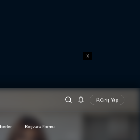
X
Giriş Yap
berler
Başvuru Formu