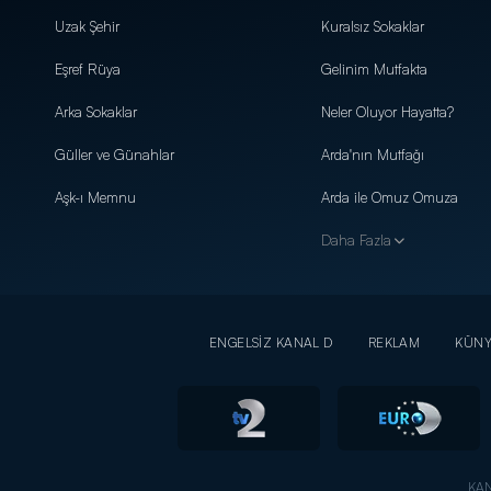
Uzak Şehir
Kuralsız Sokaklar
Eşref Rüya
Gelinim Mutfakta
Arka Sokaklar
Neler Oluyor Hayatta?
Güller ve Günahlar
Arda'nın Mutfağı
Aşk-ı Memnu
Arda ile Omuz Omuza
Daha Fazla
ENGELSİZ KANAL D
REKLAM
KÜN
KAN