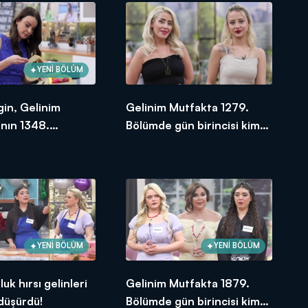
YENİ BÖLÜM
gin, Gelinim
Gelinim Mutfakta 1279.
nın 1348.
Bölümde gün birincisi kim
e en yüksek
oldu? 14 Aralık 2023
e verdi?
YENİ BÖLÜM
YENİ BÖLÜM
uk hırsı gelinleri
Gelinim Mutfakta 1879.
 düşürdü!
Bölümde gün birincisi kim