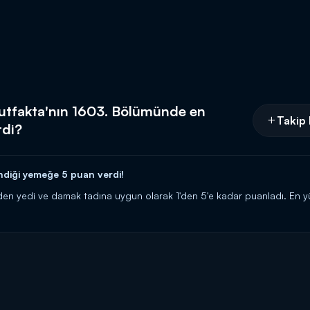
Mutfakta'nın 1603. Bölümünde en
Takip 
rdi?
ndiği yemeğe 5 puan verdi!
erden yedi ve damak tadına uygun olarak 1'den 5'e kadar puanladı. En 
nlıyor! Hangi yemek, hangi gelinin? Kimse bilmiyor! Bu yarışmada kendin
ni kaçırma!
cilerine 10 altın bilezik ödül veren yarışma programı kasasındaki diğer b
rıyor! Siz de
"İyi yemek yaparım, altınları kaparım!"
diyorsanız link
 HATTI:
0539 570 37 07