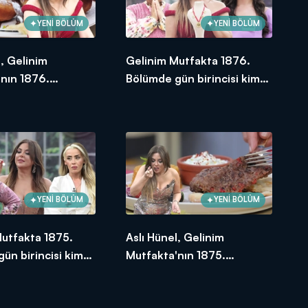
YENİ BÖLÜM
YENİ BÖLÜM
l, Gelinim
Gelinim Mutfakta 1876.
nın 1876.
Bölümde gün birincisi kim
e en yüksek
oldu?
e verdi?
YENİ BÖLÜM
YENİ BÖLÜM
Mutfakta 1875.
Aslı Hünel, Gelinim
ün birincisi kim
Mutfakta'nın 1875.
Bölümünde en yüksek
puanı kime verdi?