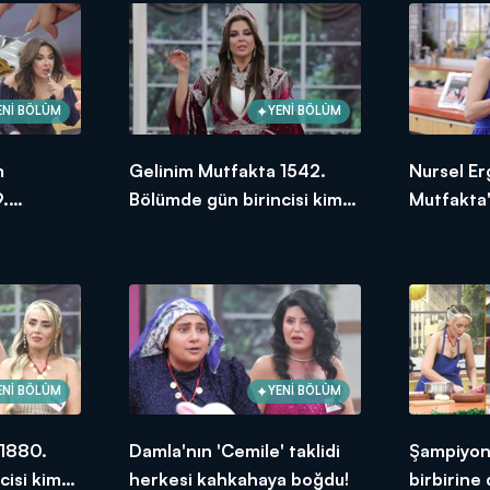
İ:
https://www.kanald.com.tr/gelinim-mutfakta-basvuru-formu
hafta içi her gün saat 13.00'da Kanal D'de!
ENİ BÖLÜM
YENİ BÖLÜM
m
Gelinim Mutfakta 1542.
Nursel Er
.
Bölümde gün birincisi kim
Mutfakta'
ksek
oldu? 21 Ocak 2025
Bölümünd
puanı kim
ENİ BÖLÜM
YENİ BÖLÜM
 1880.
Damla'nın 'Cemile' taklidi
Şampiyonl
cisi kim
herkesi kahkahaya boğdu!
birbirine