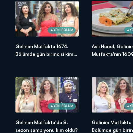
BAŞVURULARINIZ İÇİN WEB ADRES
Gelinim Mutfakta, yeni bölümleriyle 
YENİ BÖLÜM
Y
Gelinim Mutfakta 1674.
Aslı Hünel, Gelini
Bölümde gün birincisi kim
Mutfakta'nın 1609
oldu? 18 Eylül 2025
Bölümünde en yü
puanı kime verdi?
YENİ BÖLÜM
Y
Gelinim Mutfakta'da 8.
Gelinim Mutfakta
sezon şampiyonu kim oldu?
Bölümde gün birin