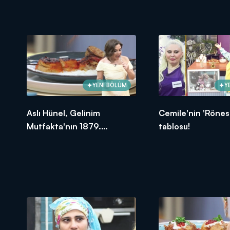
oldu?
YENİ BÖLÜM
Y
Aslı Hünel, Gelinim
Cemile'nin 'Rönes
Mutfakta'nın 1879.
tablosu!
Bölümünde en yüksek
puanı kime verdi?