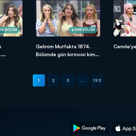
ENİ BÖLÜM
YENİ BÖLÜM
m
Gelinim Mutfakta 1874.
Cemile'ye
.
Bölümde gün birincisi kim
ksek
oldu?
1
2
3
...
193