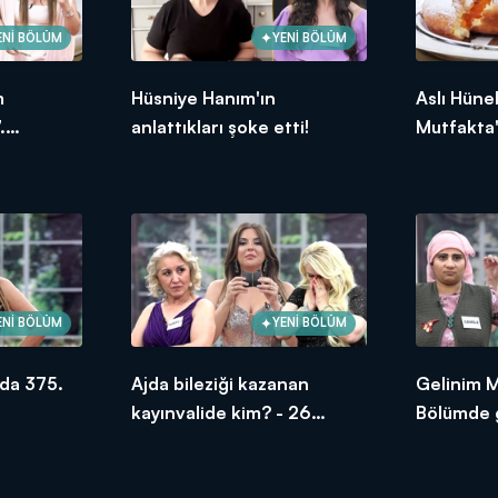
ENİ BÖLÜM
YENİ BÖLÜM
m
Hüsniye Hanım'ın
Aslı Hüne
.
anlattıkları şoke etti!
Mutfakta'
ksek
Bölümünd
puanı kim
ENİ BÖLÜM
YENİ BÖLÜM
da 375.
Ajda bileziği kazanan
Gelinim 
kayınvalide kim? - 26
Bölümde g
Haziran 2026
oldu?