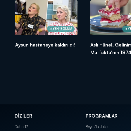
YENİ BÖLÜM
Y
Aysun hastaneye kaldırıldı!
Aslı Hünel, Gelini
Mutfakta'nın 1874
Bölümünde en yü
puanı kime verdi?
DİZİLER
PROGRAMLAR
Daha 17
Beyaz'la Joker