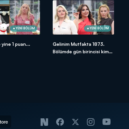
YENİ BÖLÜM
YENİ BÖLÜM
 yine 1 puan...
Gelinim Mutfakta 1873.
Bölümde gün birincisi kim
oldu?