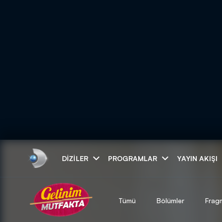
Arama
DIZILER
PROGRAMLAR
YAYIN AKIŞI
ARAMA SONUÇLAR
Tümü
Bölümler
Frag