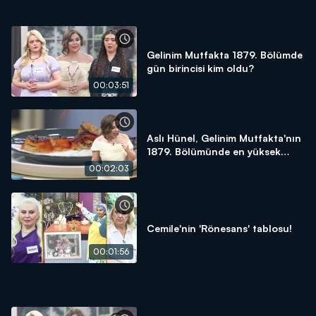
Gelinim Mutfakta 1879. Bölümde
gün birincisi kim oldu?
00:03:51
Aslı Hünel, Gelinim Mutfakta'nın
1879. Bölümünde en yüksek
puanı kime verdi?
00:02:03
Cemile'nin 'Rönesans' tablosu!
00:01:56