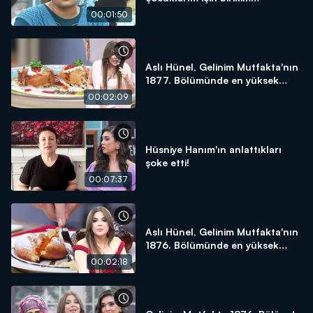
yapacağım!"
00:01:50
Aslı Hünel, Gelinim Mutfakta'nın
1877. Bölümünde en yüksek
puanı kime verdi?
00:02:09
Hüsniye Hanım'ın anlattıkları
şoke etti!
00:07:37
Aslı Hünel, Gelinim Mutfakta'nın
1876. Bölümünde en yüksek
puanı kime verdi?
00:02:18