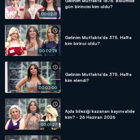
Gelinim Mutfakta 1876. Bölümde
gün birincisi kim oldu?
00:02:31
Gelinim Mutfakta'da 375. Hafta
kim birinci oldu?
00:02:28
Gelinim Mutfakta'da 375. Hafta
kim elendi?
00:02:00
Ajda bileziği kazanan kayınvalide
kim? - 26 Haziran 2026
00:01:27