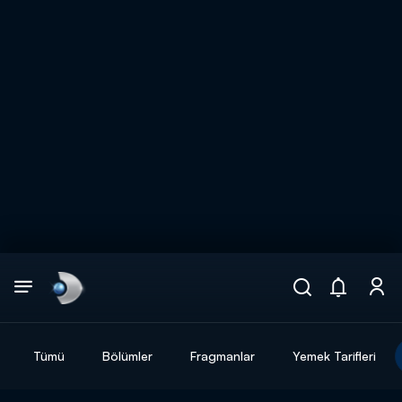
Arama
muhteşem ikili
ARAMA SONUÇLARI
Tümü
Bölümler
Fragmanlar
Yemek Tarifleri
DİĞER SONUÇLAR