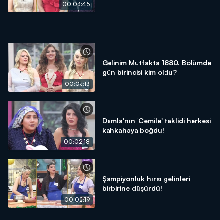
00:03:45
Gelinim Mutfakta 1880. Bölümde
gün birincisi kim oldu?
00:03:13
Damla'nın 'Cemile' taklidi herkesi
kahkahaya boğdu!
00:02:18
Şampiyonluk hırsı gelinleri
birbirine düşürdü!
00:02:19