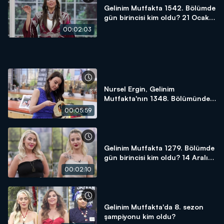
Gelinim Mutfakta 1542. Bölümde
gün birincisi kim oldu? 21 Ocak
2025
00:02:03
Nursel Ergin, Gelinim
Mutfakta'nın 1348. Bölümünde
en yüksek puanı kime verdi?
00:05:59
Gelinim Mutfakta 1279. Bölümde
gün birincisi kim oldu? 14 Aralık
2023
00:02:10
Gelinim Mutfakta'da 8. sezon
şampiyonu kim oldu?