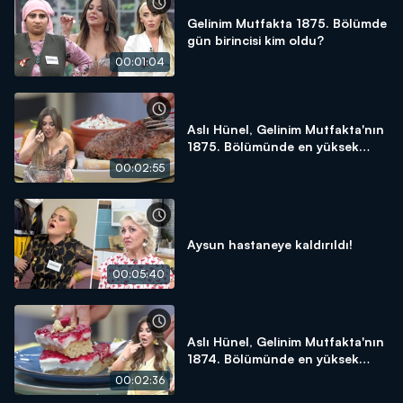
Gelinim Mutfakta 1875. Bölümde
gün birincisi kim oldu?
00:01:04
Aslı Hünel, Gelinim Mutfakta'nın
1875. Bölümünde en yüksek
puanı kime verdi?
00:02:55
Aysun hastaneye kaldırıldı!
00:05:40
Aslı Hünel, Gelinim Mutfakta'nın
1874. Bölümünde en yüksek
puanı kime verdi?
00:02:36