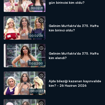
gün birincisi kim oldu?
00:02:31
Gelinim Mutfakta'da 375. Hafta
kim birinci oldu?
00:02:28
Gelinim Mutfakta'da 375. Hafta
kim elendi?
00:02:00
Ajda bileziği kazanan kayınvalide
kim? - 26 Haziran 2026
00:01:27