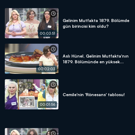
Gelinim Mutfakta 1879. Bölümde
gün birincisi kim oldu?
00:03:51
Aslı Hünel, Gelinim Mutfakta'nın
1879. Bölümünde en yüksek
puanı kime verdi?
00:02:03
Cemile'nin 'Rönesans' tablosu!
00:01:56