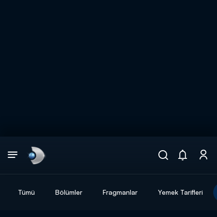
Arama
muhteşem ikili
ARAMA SONUÇLARI
Tümü
Bölümler
Fragmanlar
Yemek Tarifleri
DİĞER SONUÇLAR