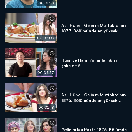
yapacağım!"
00:01:50
Aslı Hünel, Gelinim Mutfakta'nın
1877. Bölümünde en yüksek
puanı kime verdi?
00:02:09
Hüsniye Hanım'ın anlattıkları
şoke etti!
00:07:37
Aslı Hünel, Gelinim Mutfakta'nın
1876. Bölümünde en yüksek
puanı kime verdi?
00:02:18
Gelinim Mutfakta 1876. Bölümde