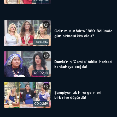
Gelinim Mutfakta 1880. Bölümde
gün birincisi kim oldu?
00:03:13
Damla'nın 'Cemile' taklidi herkesi
kahkahaya boğdu!
00:02:18
Şampiyonluk hırsı gelinleri
birbirine düşürdü!
00:02:19