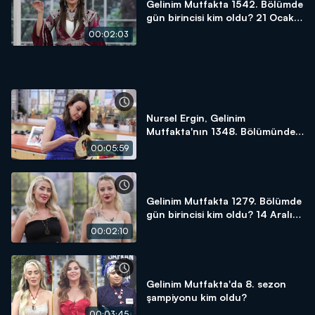
Gelinim Mutfakta 1542. Bölümde
gün birincisi kim oldu? 21 Ocak
2025
00:02:03
Nursel Ergin, Gelinim
Mutfakta'nın 1348. Bölümünde
en yüksek puanı kime verdi?
00:05:59
Gelinim Mutfakta 1279. Bölümde
gün birincisi kim oldu? 14 Aralık
2023
00:02:10
Gelinim Mutfakta'da 8. sezon
şampiyonu kim oldu?
00:03:45