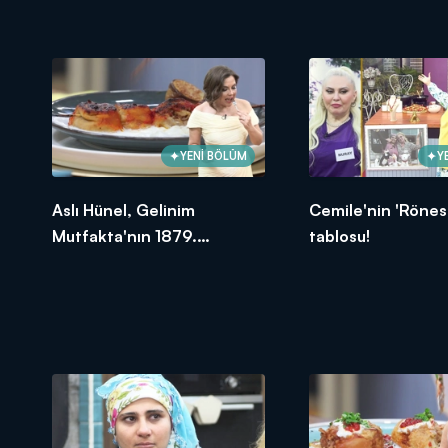
oldu?
YENİ BÖLÜM
Y
Aslı Hünel, Gelinim
Cemile'nin 'Rönes
Mutfakta'nın 1879.
tablosu!
Bölümünde en yüksek
puanı kime verdi?