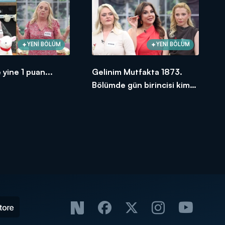
YENİ BÖLÜM
YENİ BÖLÜM
 yine 1 puan...
Gelinim Mutfakta 1873.
Bölümde gün birincisi kim
oldu?