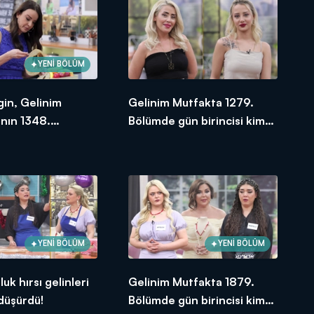
YENİ BÖLÜM
gin, Gelinim
Gelinim Mutfakta 1279.
nın 1348.
Bölümde gün birincisi kim
e en yüksek
oldu? 14 Aralık 2023
e verdi?
YENİ BÖLÜM
YENİ BÖLÜM
uk hırsı gelinleri
Gelinim Mutfakta 1879.
 düşürdü!
Bölümde gün birincisi kim