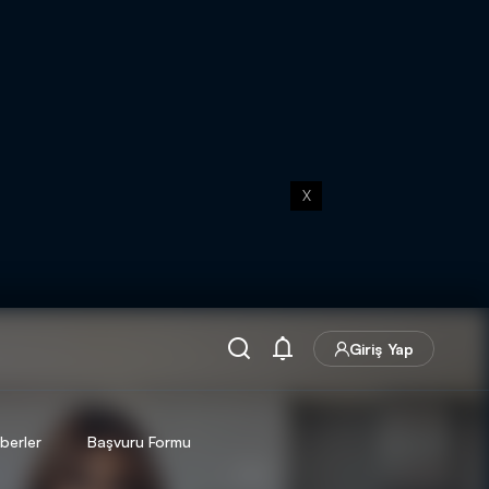
X
Giriş Yap
berler
Başvuru Formu