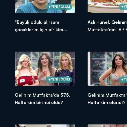
YENİ BÖLÜM
Y
"Büyük ödülü alırsam
Aslı Hünel, Gelini
çocuklarım için birikim
Mutfakta'nın 1877
yapacağım!"
Bölümünde en yü
puanı kime verdi?
YENİ BÖLÜM
Y
Gelinim Mutfakta'da 375.
Gelinim Mutfakta'
Hafta kim birinci oldu?
Hafta kim elendi?