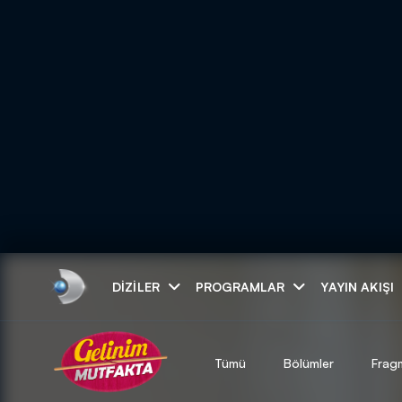
Arama
DIZILER
PROGRAMLAR
YAYIN AKIŞI
ARAMA SONUÇLAR
Tümü
Bölümler
Frag