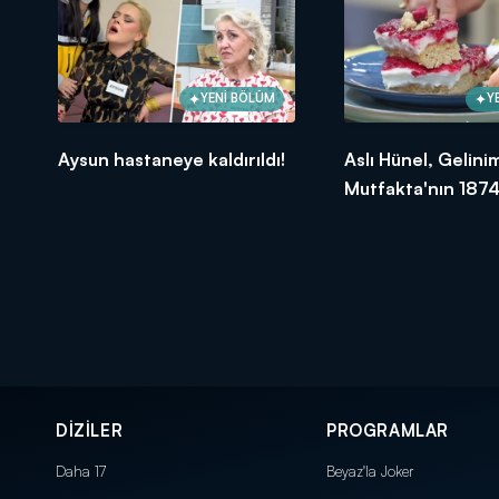
YENİ BÖLÜM
Y
Aysun hastaneye kaldırıldı!
Aslı Hünel, Gelini
Mutfakta'nın 1874
Bölümünde en yü
puanı kime verdi?
DİZİLER
PROGRAMLAR
Daha 17
Beyaz'la Joker