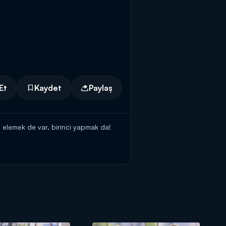
Et
Kaydet
Paylaş
i elemek de var, birinci yapmak da!
ilezikleri vermek için kendisine
teki başvuru formunu doldurmaya