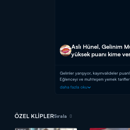
Aslı Hünel, Gelinim 
yüksek puanı kime ve
Gelinler yarışıyor, kayınvalideler pua
Eğlenceyi ve muhteşem yemek tarifleri
daha fazla oku
Başladığı tarihten itibaren hafta birin
güvenen gelin ve kaynana adaylarını a
başlayın!
BAŞVURULARINIZ İÇİN WHATSAPP
ÖZEL KLİPLER
Sırala
BAŞVURULARINIZ İÇİN WEB ADRES