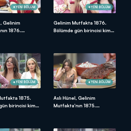
YENİ BÖLÜM
YENİ BÖLÜM
l, Gelinim
Gelinim Mutfakta 1876.
nın 1876.
Bölümde gün birincisi kim
e en yüksek
oldu?
e verdi?
YENİ BÖLÜM
YENİ BÖLÜM
Mutfakta 1875.
Aslı Hünel, Gelinim
ün birincisi kim
Mutfakta'nın 1875.
Bölümünde en yüksek
puanı kime verdi?