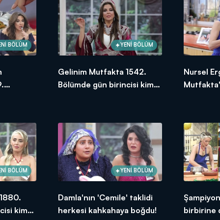
ENİ BÖLÜM
YENİ BÖLÜM
m
Gelinim Mutfakta 1542.
Nursel Er
.
Bölümde gün birincisi kim
Mutfakta'
ksek
oldu? 21 Ocak 2025
Bölümünd
puanı kim
ENİ BÖLÜM
YENİ BÖLÜM
 1880.
Damla'nın 'Cemile' taklidi
Şampiyonl
cisi kim
herkesi kahkahaya boğdu!
birbirine