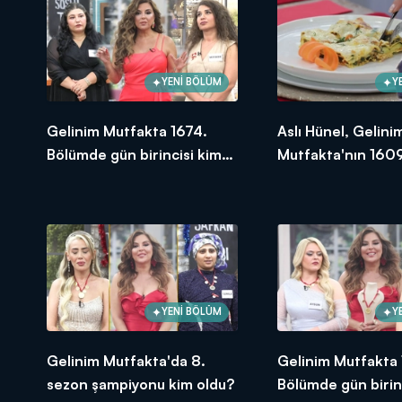
YENİ BÖLÜM
Y
Gelinim Mutfakta 1674.
Aslı Hünel, Gelini
Bölümde gün birincisi kim
Mutfakta'nın 1609
oldu? 18 Eylül 2025
Bölümünde en yü
puanı kime verdi?
YENİ BÖLÜM
Y
Gelinim Mutfakta'da 8.
Gelinim Mutfakta
sezon şampiyonu kim oldu?
Bölümde gün birin