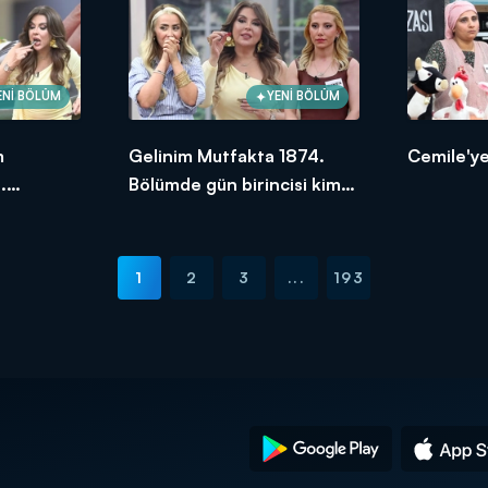
ENİ BÖLÜM
YENİ BÖLÜM
m
Gelinim Mutfakta 1874.
Cemile'ye
.
Bölümde gün birincisi kim
ksek
oldu?
1
2
3
...
193