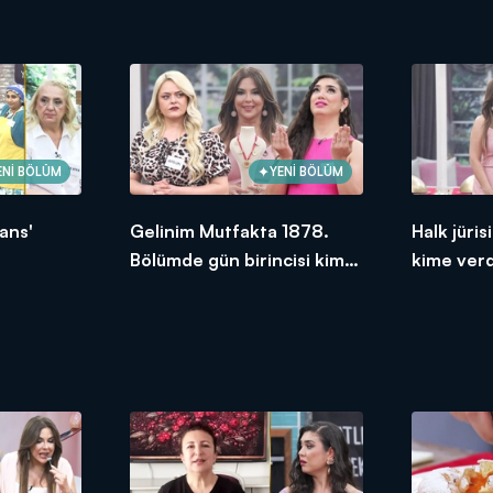
ENİ BÖLÜM
YENİ BÖLÜM
ans'
Gelinim Mutfakta 1878.
Halk jüri
Bölümde gün birincisi kim
kime ver
oldu?
2026