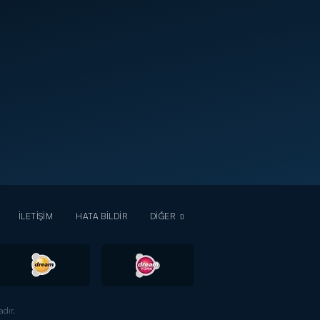
İLETİŞİM
HATA BİLDİR
DİĞER
dır.