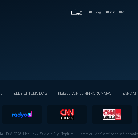
Tüm Uygulamalarımız
YE
İZLEYİCİ TEMSİLCİSİ
KİŞİSEL VERİLERİN KORUNMASI
YARDIM
AL D © 2026. Her Hakkı Saklıdır.
Bilgi Toplumu Hizmetleri MKK tarafından sağlanmakta