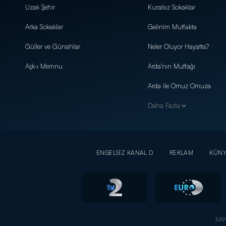
Uzak Şehir
Kuralsız Sokaklar
Arka Sokaklar
Gelinim Mutfakta
Güller ve Günahlar
Neler Oluyor Hayatta?
Aşk-ı Memnu
Arda'nın Mutfağı
Arda ile Omuz Omuza
Daha Fazla
ENGELSİZ KANAL D
REKLAM
KÜN
KAN