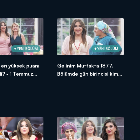
oldu?
YENİ BÖLÜM
YENİ BÖLÜM
si en yüksek puanı
Gelinim Mutfakta 1877.
di? - 1 Temmuz
Bölümde gün birincisi kim
oldu?