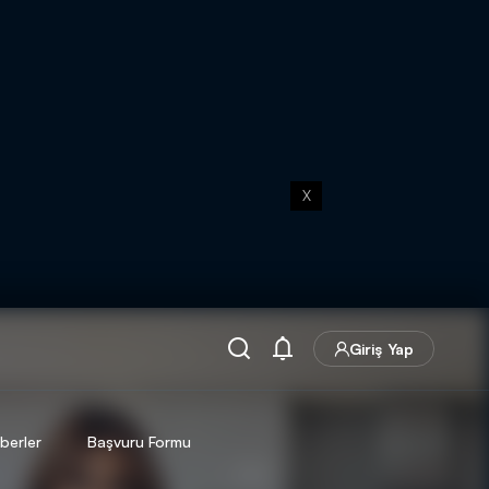
X
Giriş Yap
berler
Başvuru Formu