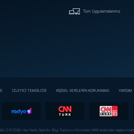
Tüm Uygulamalarımız
YE
İZLEYİCİ TEMSİLCİSİ
KİŞİSEL VERİLERİN KORUNMASI
YARDIM
AL D © 2026. Her Hakkı Saklıdır.
Bilgi Toplumu Hizmetleri MKK tarafından sağlanmakta