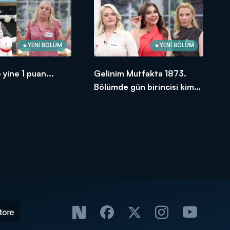
YENİ BÖLÜM
YENİ BÖLÜM
 yine 1 puan...
Gelinim Mutfakta 1873.
Bölümde gün birincisi kim
oldu?