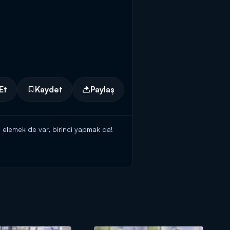
Et
Kaydet
Paylaş
i elemek de var, birinci yapmak da!
ilezikleri vermek için kendisine
teki başvuru formunu doldurmaya