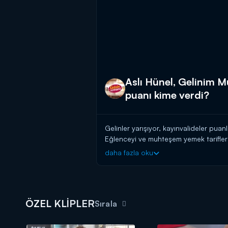
Aslı Hünel, Gelinim 
puanı kime verdi?
Gelinler yarışıyor, kayınvalideler pua
Eğlenceyi ve muhteşem yemek tarifleri
daha fazla oku
Başladığı tarihten itibaren hafta birin
güvenen gelin ve kaynana adaylarını a
başlayın!
BAŞVURULARINIZ İÇİN WHATSAPP
ÖZEL KLİPLER
Sırala
BAŞVURULARINIZ İÇİN WEB ADRES