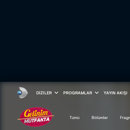
Arama
DIZILER
PROGRAMLAR
YAYIN AKIŞI
ARAMA SONUÇLAR
Tümü
Bölümler
Frag