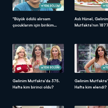
YENİ BÖLÜM
Y
"Büyük ödülü alırsam
Aslı Hünel, Gelini
çocuklarım için birikim
Mutfakta'nın 1877
yapacağım!"
Bölümünde en yü
puanı kime verdi?
YENİ BÖLÜM
Y
Gelinim Mutfakta'da 375.
Gelinim Mutfakta'
Hafta kim birinci oldu?
Hafta kim elendi?