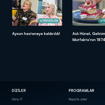
YENİ BÖLÜM
Y
Aysun hastaneye kaldırıldı!
Aslı Hünel, Gelini
Mutfakta'nın 1874
Bölümünde en yü
puanı kime verdi?
DİZİLER
PROGRAMLAR
Daha 17
Beyaz'la Joker