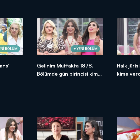
ENİ BÖLÜM
YENİ BÖLÜM
ans'
Gelinim Mutfakta 1878.
Halk jüri
Bölümde gün birincisi kim
kime ver
oldu?
2026