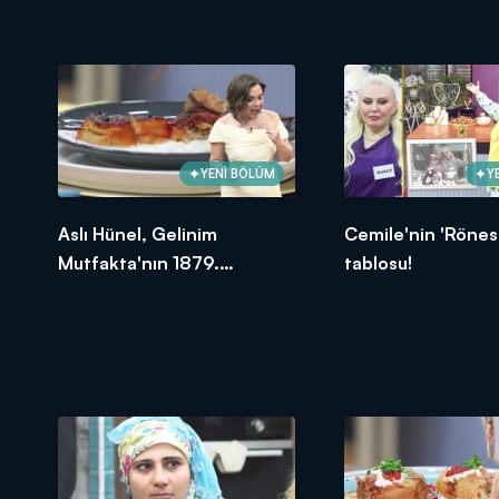
oldu?
YENİ BÖLÜM
Y
Aslı Hünel, Gelinim
Cemile'nin 'Rönes
Mutfakta'nın 1879.
tablosu!
Bölümünde en yüksek
puanı kime verdi?