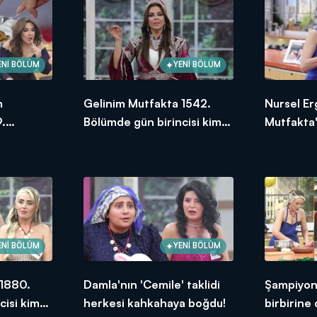
ENİ BÖLÜM
YENİ BÖLÜM
m
Gelinim Mutfakta 1542.
Nursel Er
.
Bölümde gün birincisi kim
Mutfakta'
ksek
oldu? 21 Ocak 2025
Bölümünd
puanı kim
ENİ BÖLÜM
YENİ BÖLÜM
 1880.
Damla'nın 'Cemile' taklidi
Şampiyonl
cisi kim
herkesi kahkahaya boğdu!
birbirine