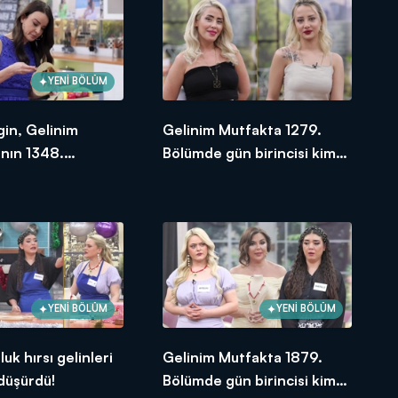
YENİ BÖLÜM
gin, Gelinim
Gelinim Mutfakta 1279.
nın 1348.
Bölümde gün birincisi kim
e en yüksek
oldu? 14 Aralık 2023
e verdi?
YENİ BÖLÜM
YENİ BÖLÜM
uk hırsı gelinleri
Gelinim Mutfakta 1879.
 düşürdü!
Bölümde gün birincisi kim