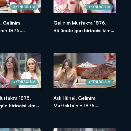
YENİ BÖLÜM
YENİ BÖLÜM
l, Gelinim
Gelinim Mutfakta 1876.
nın 1876.
Bölümde gün birincisi kim
e en yüksek
oldu?
e verdi?
YENİ BÖLÜM
YENİ BÖLÜM
Mutfakta 1875.
Aslı Hünel, Gelinim
ün birincisi kim
Mutfakta'nın 1875.
Bölümünde en yüksek
puanı kime verdi?