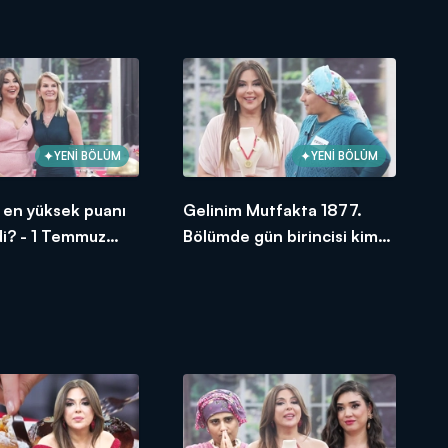
oldu?
YENİ BÖLÜM
YENİ BÖLÜM
si en yüksek puanı
Gelinim Mutfakta 1877.
di? - 1 Temmuz
Bölümde gün birincisi kim
oldu?