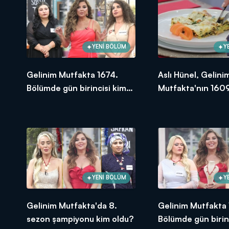
YENİ BÖLÜM
Y
Gelinim Mutfakta 1674.
Aslı Hünel, Gelini
Bölümde gün birincisi kim
Mutfakta'nın 1609
oldu? 18 Eylül 2025
Bölümünde en yü
puanı kime verdi?
YENİ BÖLÜM
Y
Gelinim Mutfakta'da 8.
Gelinim Mutfakta
sezon şampiyonu kim oldu?
Bölümde gün birin