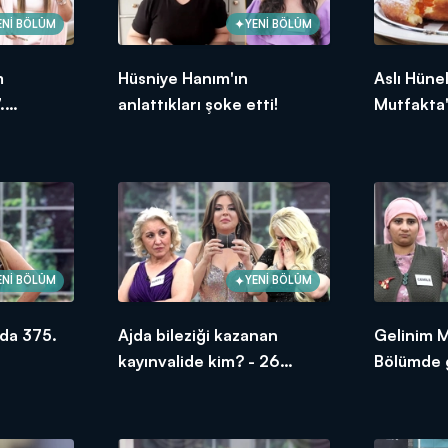
ENİ BÖLÜM
YENİ BÖLÜM
m
Hüsniye Hanım'ın
Aslı Hüne
.
anlattıkları şoke etti!
Mutfakta'
ksek
Bölümünd
puanı kim
ENİ BÖLÜM
YENİ BÖLÜM
da 375.
Ajda bileziği kazanan
Gelinim 
kayınvalide kim? - 26
Bölümde g
Haziran 2026
oldu?