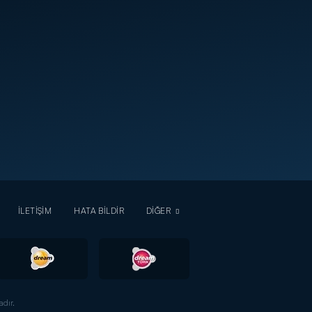
İLETİŞİM
HATA BİLDİR
DİĞER
dır.