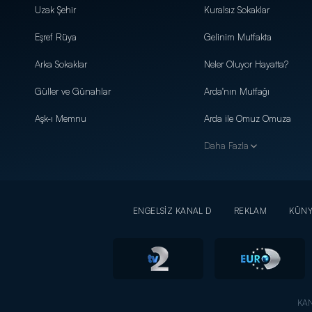
Uzak Şehir
Kuralsız Sokaklar
Eşref Rüya
Gelinim Mutfakta
Arka Sokaklar
Neler Oluyor Hayatta?
Güller ve Günahlar
Arda'nın Mutfağı
Aşk-ı Memnu
Arda ile Omuz Omuza
Daha Fazla
ENGELSİZ KANAL D
REKLAM
KÜN
KAN