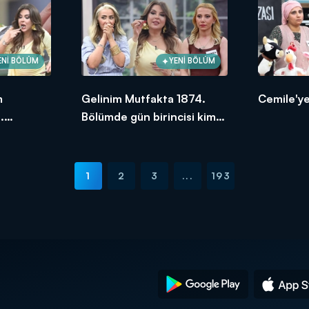
ENİ BÖLÜM
YENİ BÖLÜM
m
Gelinim Mutfakta 1874.
Cemile'ye
.
Bölümde gün birincisi kim
ksek
oldu?
1
2
3
...
193