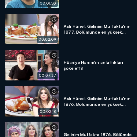
yapacağım!"
00:01:50
Aslı Hünel, Gelinim Mutfakta'nın
1877. Bölümünde en yüksek
puanı kime verdi?
00:02:09
Hüsniye Hanım'ın anlattıkları
şoke etti!
00:07:37
Aslı Hünel, Gelinim Mutfakta'nın
1876. Bölümünde en yüksek
puanı kime verdi?
00:02:18
Gelinim Mutfakta 1876. Bölümde