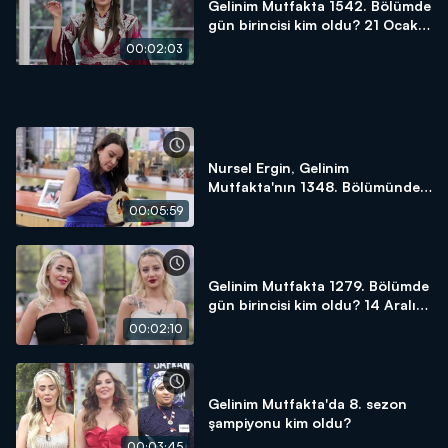
Gelinim Mutfakta 1542. Bölümde
gün birincisi kim oldu? 21 Ocak
2025
00:02:03
Nursel Ergin, Gelinim
Mutfakta'nın 1348. Bölümünde
en yüksek puanı kime verdi?
00:05:59
Gelinim Mutfakta 1279. Bölümde
gün birincisi kim oldu? 14 Aralık
2023
00:02:10
Gelinim Mutfakta'da 8. sezon
şampiyonu kim oldu?
00:03:45