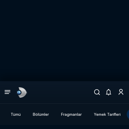
Arama
muhteşem ikili
ARAMA SONUÇLARI
Tümü
Bölümler
Fragmanlar
Yemek Tarifleri
DİĞER SONUÇLAR