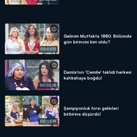
Gelinim Mutfakta 1880. Bölümde
gün birincisi kim oldu?
00:03:13
Damla'nın 'Cemile' taklidi herkesi
kahkahaya boğdu!
00:02:18
Şampiyonluk hırsı gelinleri
birbirine düşürdü!
00:02:19