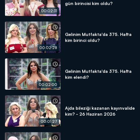
gün birincisi kim oldu?
00:02:31
Gelinim Mutfakta'da 375. Hafta
kim birinci oldu?
00:02:28
Gelinim Mutfakta'da 375. Hafta
kim elendi?
00:02:00
Ajda bileziği kazanan kayınvalide
kim? - 26 Haziran 2026
00:01:27