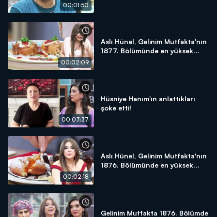
yapacağım!"
00:01:50
Aslı Hünel, Gelinim Mutfakta'nın
1877. Bölümünde en yüksek
puanı kime verdi?
00:02:09
Hüsniye Hanım'ın anlattıkları
şoke etti!
00:07:37
Aslı Hünel, Gelinim Mutfakta'nın
1876. Bölümünde en yüksek
puanı kime verdi?
00:02:18
Gelinim Mutfakta 1876. Bölümde