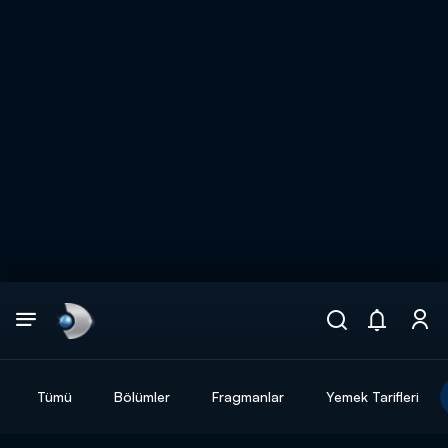
Arama
muhteşem ikili
ARAMA SONUÇLARI
Tümü
Bölümler
Fragmanlar
Yemek Tarifleri
DİĞER SONUÇLAR