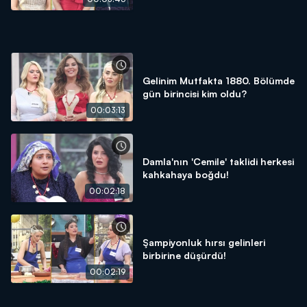
Gelinim Mutfakta 1880. Bölümde
gün birincisi kim oldu?
00:03:13
Damla'nın 'Cemile' taklidi herkesi
kahkahaya boğdu!
00:02:18
Şampiyonluk hırsı gelinleri
birbirine düşürdü!
00:02:19