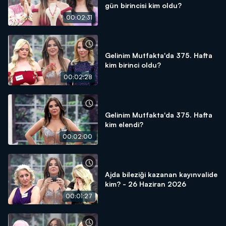
gün birincisi kim oldu?
00:02:31
Gelinim Mutfakta'da 375. Hafta
kim birinci oldu?
00:02:28
Gelinim Mutfakta'da 375. Hafta
kim elendi?
00:02:00
Ajda bileziği kazanan kayınvalide
kim? - 26 Haziran 2026
00:01:27