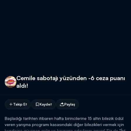
Cemile sabotajı yüzünden -6 ceza puanı
aldı!
Takip Et
Kaydet
Paylaş
Başladığı tarihten itibaren hafta birincilerine 15 altın bilezik ödül
veren yarışma programı kasasındaki diğer bilezikleri vermek için
kendisine güvenen gelin ve kaynana adaylarını arıyor! Siz de
"İyi