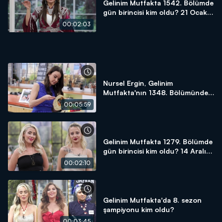
Gelinim Mutfakta 1542. Bölümde
gün birincisi kim oldu? 21 Ocak
2025
00:02:03
Nursel Ergin, Gelinim
Mutfakta'nın 1348. Bölümünde
en yüksek puanı kime verdi?
00:05:59
Gelinim Mutfakta 1279. Bölümde
gün birincisi kim oldu? 14 Aralık
2023
00:02:10
Gelinim Mutfakta'da 8. sezon
şampiyonu kim oldu?
00:03:45