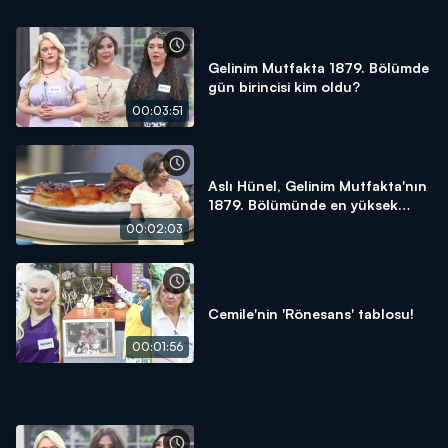
Gelinim Mutfakta 1879. Bölümde
gün birincisi kim oldu?
00:03:51
Aslı Hünel, Gelinim Mutfakta'nın
1879. Bölümünde en yüksek
puanı kime verdi?
00:02:03
Cemile'nin 'Rönesans' tablosu!
00:01:56