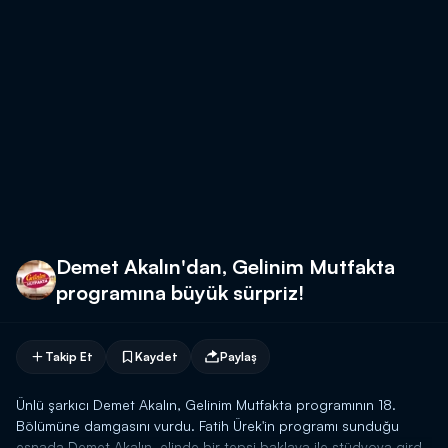
Demet Akalın'dan, Gelinim Mutfakta
programına büyük sürpriz!
Takip Et
Kaydet
Paylaş
Ünlü şarkıcı Demet Akalın, Gelinim Mutfakta programının 18.
Bölümüne damgasını vurdu. Fatih Ürek'in programı sunduğu
esnada Demet Akalın, elinde bir tepsi baklava ile stüdyoya girdi.