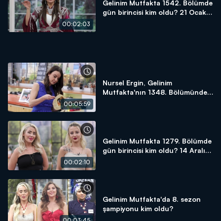
Gelinim Mutfakta 1542. Bölümde
gün birincisi kim oldu? 21 Ocak
2025
00:02:03
Nursel Ergin, Gelinim
Mutfakta'nın 1348. Bölümünde
en yüksek puanı kime verdi?
00:05:59
Gelinim Mutfakta 1279. Bölümde
gün birincisi kim oldu? 14 Aralık
2023
00:02:10
Gelinim Mutfakta'da 8. sezon
şampiyonu kim oldu?
00:03:45