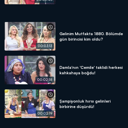
Gelinim Mutfakta 1880. Bölümde
gün birincisi kim oldu?
00:03:13
Damla'nın 'Cemile' taklidi herkesi
kahkahaya boğdu!
00:02:18
Şampiyonluk hırsı gelinleri
birbirine düşürdü!
00:02:19