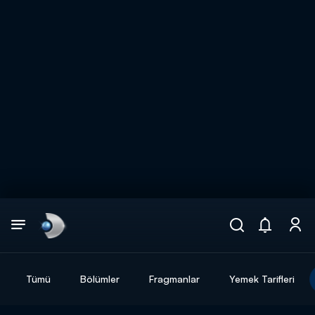
Arama
muhteşem ikili
ARAMA SONUÇLARI
Tümü
Bölümler
Fragmanlar
Yemek Tarifleri
DİĞER SONUÇLAR