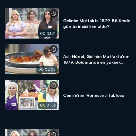
Gelinim Mutfakta 1879. Bölümde
gün birincisi kim oldu?
00:03:51
Aslı Hünel, Gelinim Mutfakta'nın
1879. Bölümünde en yüksek
puanı kime verdi?
00:02:03
Cemile'nin 'Rönesans' tablosu!
00:01:56