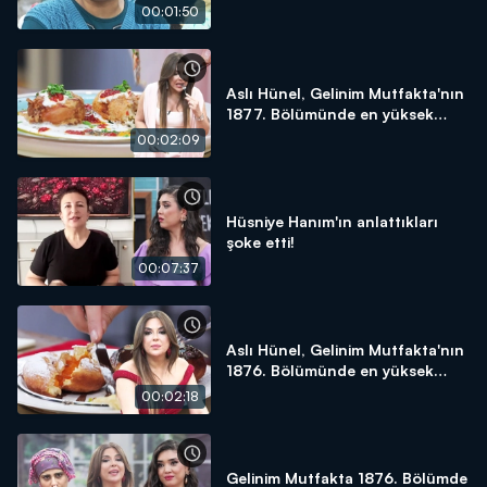
yapacağım!"
00:01:50
Aslı Hünel, Gelinim Mutfakta'nın
1877. Bölümünde en yüksek
puanı kime verdi?
00:02:09
Hüsniye Hanım'ın anlattıkları
şoke etti!
00:07:37
Aslı Hünel, Gelinim Mutfakta'nın
1876. Bölümünde en yüksek
puanı kime verdi?
00:02:18
Gelinim Mutfakta 1876. Bölümde