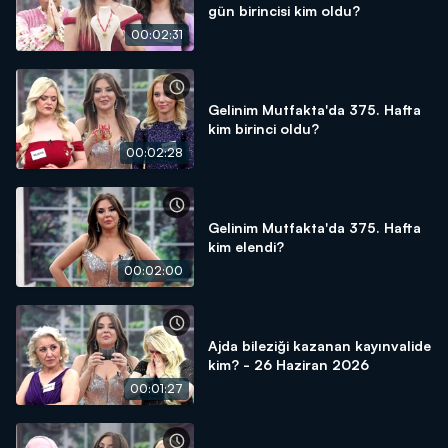
gün birincisi kim oldu?
00:02:31
Gelinim Mutfakta'da 375. Hafta
kim birinci oldu?
00:02:28
Gelinim Mutfakta'da 375. Hafta
kim elendi?
00:02:00
Ajda bileziği kazanan kayınvalide
kim? - 26 Haziran 2026
00:01:27