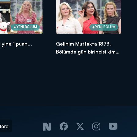
YENİ BÖLÜM
YENİ BÖLÜM
 yine 1 puan...
Gelinim Mutfakta 1873.
Bölümde gün birincisi kim
oldu?