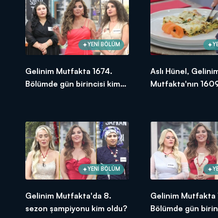
YENİ BÖLÜM
Y
Gelinim Mutfakta 1674.
Aslı Hünel, Gelini
Bölümde gün birincisi kim
Mutfakta'nın 1609
oldu? 18 Eylül 2025
Bölümünde en yü
puanı kime verdi?
YENİ BÖLÜM
Y
Gelinim Mutfakta'da 8.
Gelinim Mutfakta
sezon şampiyonu kim oldu?
Bölümde gün birin