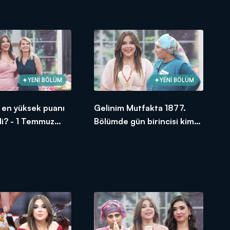
oldu?
YENİ BÖLÜM
YENİ BÖLÜM
si en yüksek puanı
Gelinim Mutfakta 1877.
di? - 1 Temmuz
Bölümde gün birincisi kim
oldu?