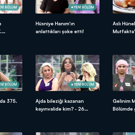
ENİ BÖLÜM
YENİ BÖLÜM
m
Hüsniye Hanım'ın
Aslı Hüne
.
anlattıkları şoke etti!
Mutfakta'
ksek
Bölümünd
puanı kim
ENİ BÖLÜM
YENİ BÖLÜM
da 375.
Ajda bileziği kazanan
Gelinim 
kayınvalide kim? - 26
Bölümde g
Haziran 2026
oldu?