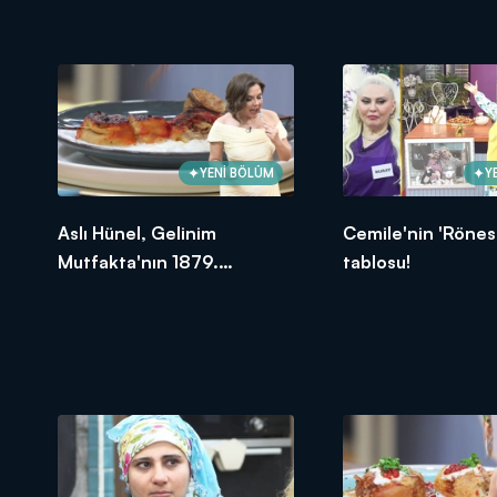
oldu?
YENİ BÖLÜM
Y
Aslı Hünel, Gelinim
Cemile'nin 'Rönes
Mutfakta'nın 1879.
tablosu!
Bölümünde en yüksek
puanı kime verdi?