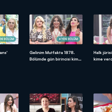
ENİ BÖLÜM
YENİ BÖLÜM
ans'
Gelinim Mutfakta 1878.
Halk jüri
Bölümde gün birincisi kim
kime ver
oldu?
2026