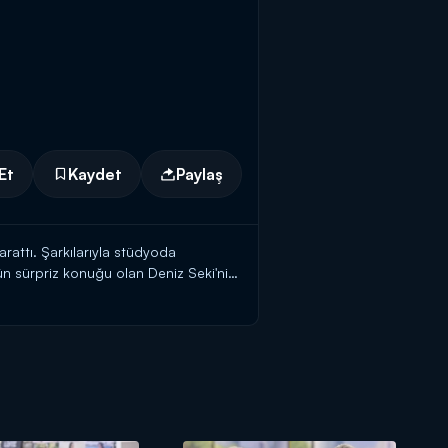
Et
Kaydet
Paylaş
rattı. Şarkılarıyla stüdyoda
'ün sürpriz konuğu olan Deniz Seki'nin