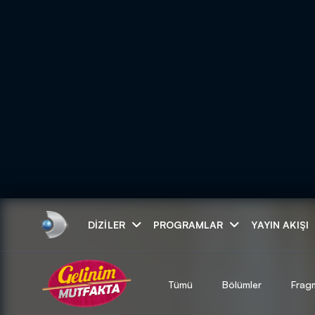
Arama
DIZILER
PROGRAMLAR
YAYIN AKIŞI
ARAMA SONUÇLAR
Tümü
Bölümler
Frag