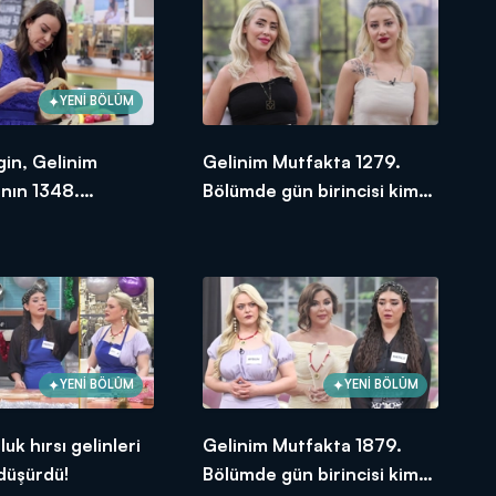
YENİ BÖLÜM
gin, Gelinim
Gelinim Mutfakta 1279.
nın 1348.
Bölümde gün birincisi kim
e en yüksek
oldu? 14 Aralık 2023
e verdi?
YENİ BÖLÜM
YENİ BÖLÜM
uk hırsı gelinleri
Gelinim Mutfakta 1879.
 düşürdü!
Bölümde gün birincisi kim