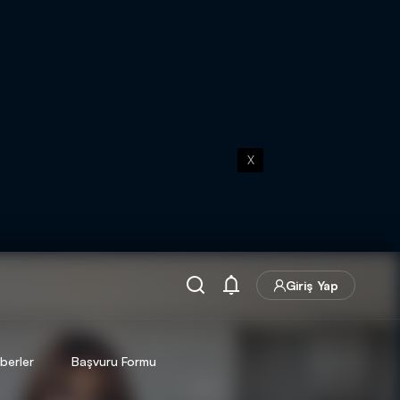
X
Giriş Yap
berler
Başvuru Formu