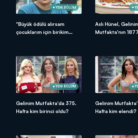
YENİ BÖLÜM
Y
"Büyük ödülü alırsam
Aslı Hünel, Gelini
çocuklarım için birikim
Mutfakta'nın 1877
yapacağım!"
Bölümünde en yü
puanı kime verdi?
YENİ BÖLÜM
Y
Gelinim Mutfakta'da 375.
Gelinim Mutfakta'
Hafta kim birinci oldu?
Hafta kim elendi?