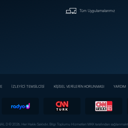
Tüm Uygulamalarımız
YE
İZLEYİCİ TEMSİLCİSİ
KİŞİSEL VERİLERİN KORUNMASI
YARDIM
AL D © 2026. Her Hakkı Saklıdır.
Bilgi Toplumu Hizmetleri MKK tarafından sağlanmakta