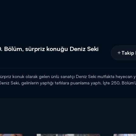
. Bölüm, sürpriz konuğu Deniz Seki
Takip 
ürpriz konuk olarak gelen ünlü sanatçı Deniz Seki mutfakta heyecan ya
eniz Seki, gelinlerin yaptığı tatlılara puanlama yaptı. İşte 250. Bölüm
 ve kayınvalideleriyle olan eğlenceli anları!