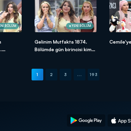
ENİ BÖLÜM
YENİ BÖLÜM
m
Gelinim Mutfakta 1874.
Cemile'ye
.
Bölümde gün birincisi kim
ksek
oldu?
1
2
3
...
193