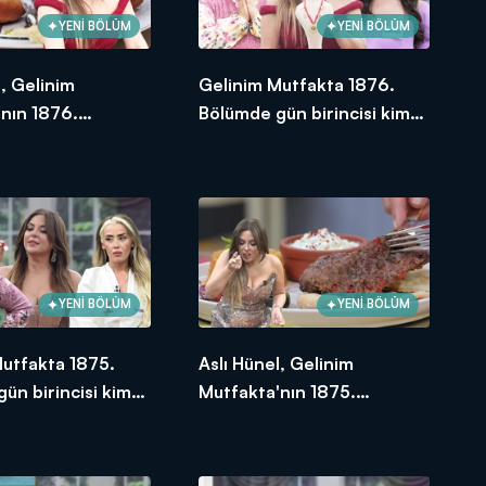
YENİ BÖLÜM
YENİ BÖLÜM
l, Gelinim
Gelinim Mutfakta 1876.
nın 1876.
Bölümde gün birincisi kim
e en yüksek
oldu?
e verdi?
YENİ BÖLÜM
YENİ BÖLÜM
Mutfakta 1875.
Aslı Hünel, Gelinim
ün birincisi kim
Mutfakta'nın 1875.
Bölümünde en yüksek
puanı kime verdi?