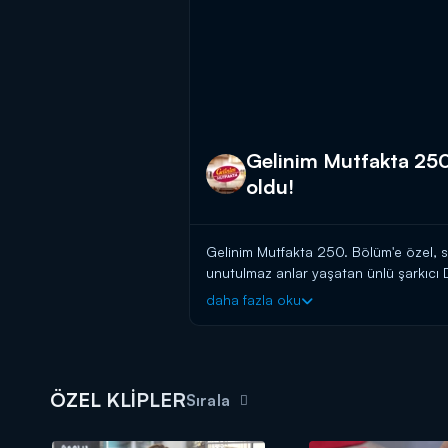
Gelinim Mutfakta 250
oldu!
Gelinim Mutfakta 250. Bölüm'e özel, s
unutulmaz anlar yaşatan ünlü şarkıcı D
Gelinim Mutfakta yarışmacıları gelinler
daha fazla oku
ÖZEL KLİPLER
Sırala