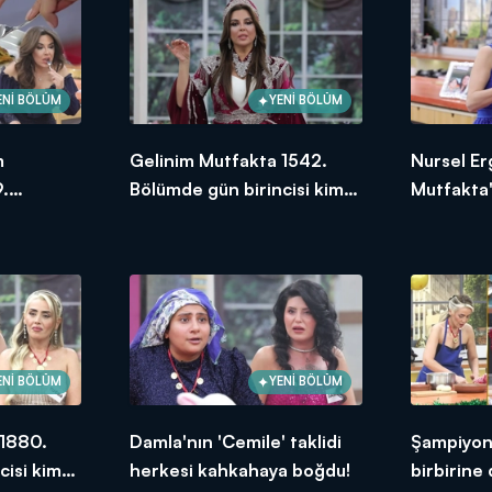
ENİ BÖLÜM
YENİ BÖLÜM
m
Gelinim Mutfakta 1542.
Nursel Er
.
Bölümde gün birincisi kim
Mutfakta'
ksek
oldu? 21 Ocak 2025
Bölümünd
puanı kim
ENİ BÖLÜM
YENİ BÖLÜM
 1880.
Damla'nın 'Cemile' taklidi
Şampiyonl
cisi kim
herkesi kahkahaya boğdu!
birbirine