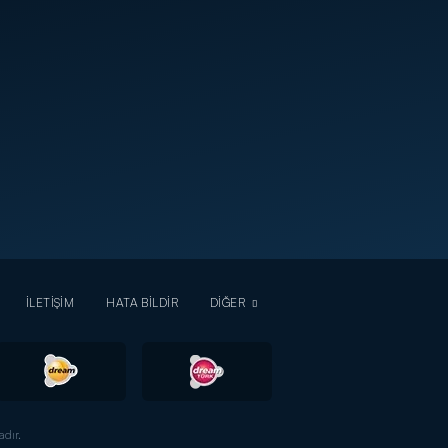
İLETİŞİM
HATA BİLDİR
DİĞER
dır.