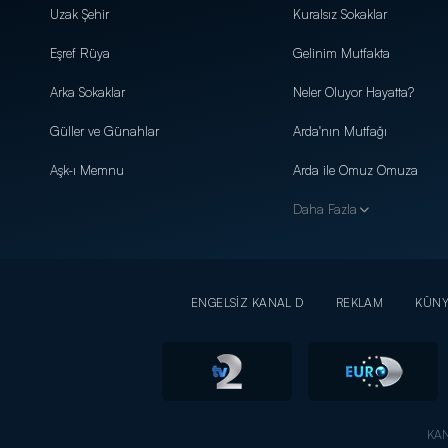
Uzak Şehir
Kuralsız Sokaklar
Eşref Rüya
Gelinim Mutfakta
Arka Sokaklar
Neler Oluyor Hayatta?
Güller ve Günahlar
Arda'nın Mutfağı
Aşk-ı Memnu
Arda ile Omuz Omuza
Daha Fazla
ENGELSİZ KANAL D
REKLAM
KÜN
KAN