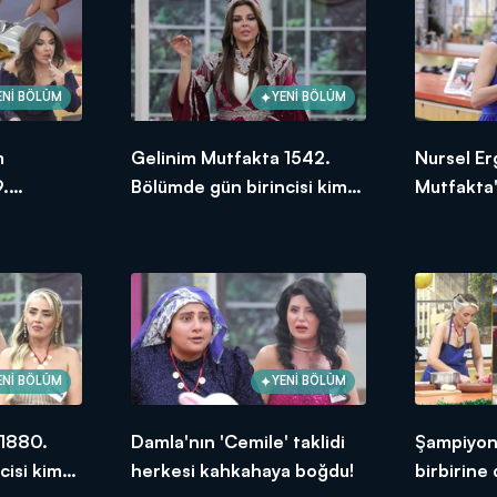
ENİ BÖLÜM
YENİ BÖLÜM
m
Gelinim Mutfakta 1542.
Nursel Er
.
Bölümde gün birincisi kim
Mutfakta'
ksek
oldu? 21 Ocak 2025
Bölümünd
puanı kim
ENİ BÖLÜM
YENİ BÖLÜM
 1880.
Damla'nın 'Cemile' taklidi
Şampiyonl
cisi kim
herkesi kahkahaya boğdu!
birbirine