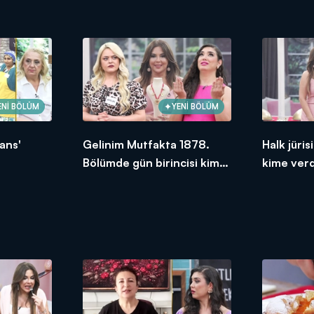
ENİ BÖLÜM
YENİ BÖLÜM
ans'
Gelinim Mutfakta 1878.
Halk jüri
Bölümde gün birincisi kim
kime ver
oldu?
2026