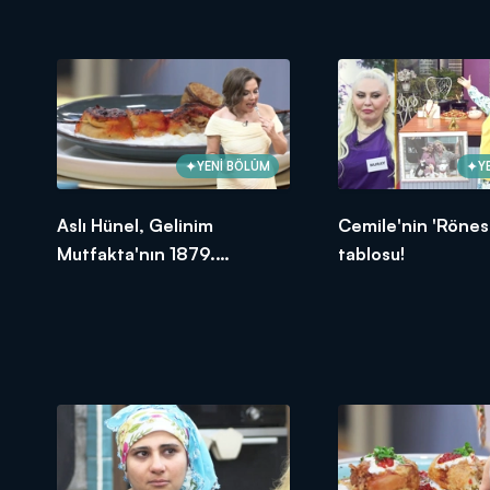
oldu?
YENİ BÖLÜM
Y
Aslı Hünel, Gelinim
Cemile'nin 'Rönes
Mutfakta'nın 1879.
tablosu!
Bölümünde en yüksek
puanı kime verdi?