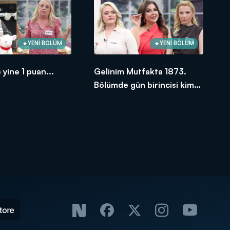
YENİ BÖLÜM
YENİ BÖLÜM
 yine 1 puan...
Gelinim Mutfakta 1873.
Bölümde gün birincisi kim
oldu?