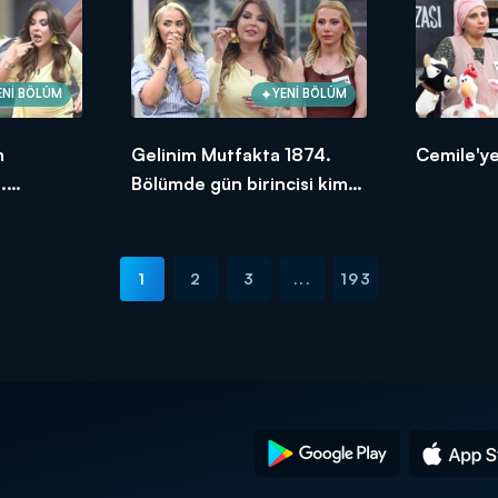
ENİ BÖLÜM
YENİ BÖLÜM
m
Gelinim Mutfakta 1874.
Cemile'ye
.
Bölümde gün birincisi kim
ksek
oldu?
1
2
3
...
193