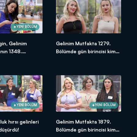
YENİ BÖLÜM
gin, Gelinim
Gelinim Mutfakta 1279.
nın 1348.
Bölümde gün birincisi kim
e en yüksek
oldu? 14 Aralık 2023
e verdi?
YENİ BÖLÜM
YENİ BÖLÜM
uk hırsı gelinleri
Gelinim Mutfakta 1879.
 düşürdü!
Bölümde gün birincisi kim