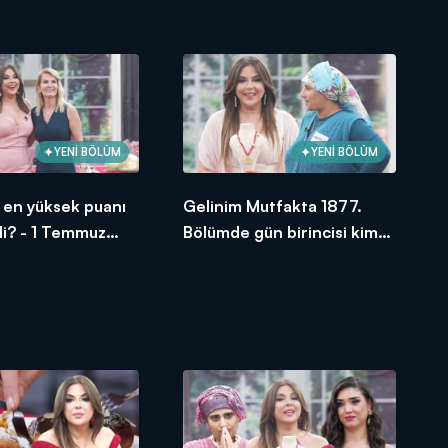
oldu?
YENİ BÖLÜM
YENİ BÖLÜM
si en yüksek puanı
Gelinim Mutfakta 1877.
di? - 1 Temmuz
Bölümde gün birincisi kim
oldu?