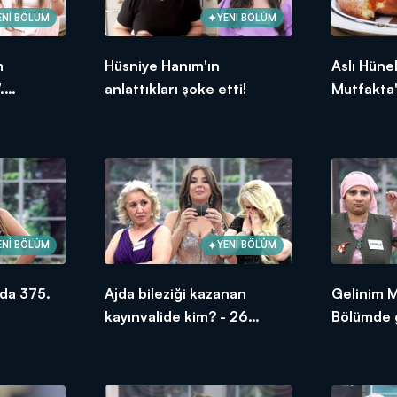
ENİ BÖLÜM
YENİ BÖLÜM
m
Hüsniye Hanım'ın
Aslı Hüne
.
anlattıkları şoke etti!
Mutfakta'
ksek
Bölümünd
puanı kim
ENİ BÖLÜM
YENİ BÖLÜM
da 375.
Ajda bileziği kazanan
Gelinim 
kayınvalide kim? - 26
Bölümde g
Haziran 2026
oldu?