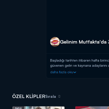
Gelinim Mutfakta'da 3
Başladığı tarihten itibaren hafta birin
güvenen gelin ve kaynana adaylarını a
başlayın!
daha fazla oku
BAŞVURULARINIZ İÇİN WHATSAPP
BAŞVURULARINIZ İÇİN WEB ADRES
Gelinim Mutfakta, yeni bölümleriyle 
ÖZEL KLİPLER
Sırala