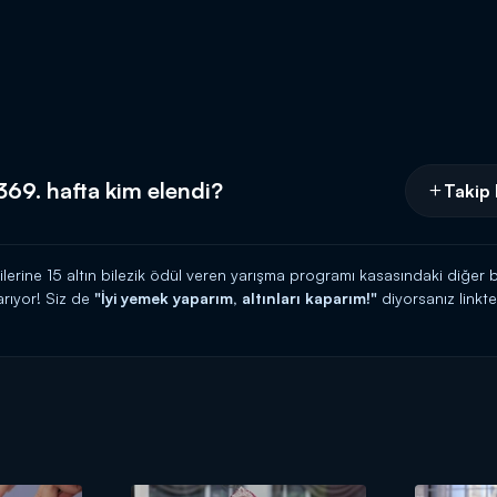
69. hafta kim elendi?
Takip 
cilerine 15 altın bilezik ödül veren yarışma programı kasasındaki diğer b
rıyor! Siz de
"İyi yemek yaparım, altınları kaparım!"
diyorsanız link
 HATTI:
0539 570 37 07
İ:
https://www.kanald.com.tr/gelinim-mutfakta-basvuru-formu
hafta içi her gün saat 14.00'da Kanal D'de!