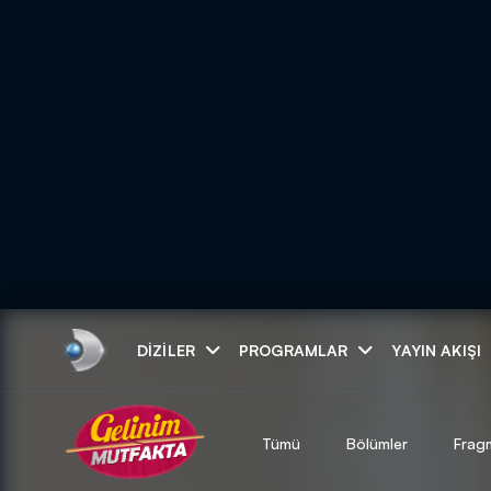
Arama
DIZILER
PROGRAMLAR
YAYIN AKIŞI
ARAMA SONUÇLAR
Tümü
Bölümler
Frag