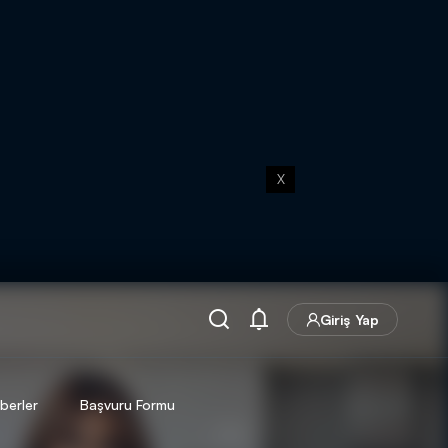
X
Giriş Yap
berler
Başvuru Formu