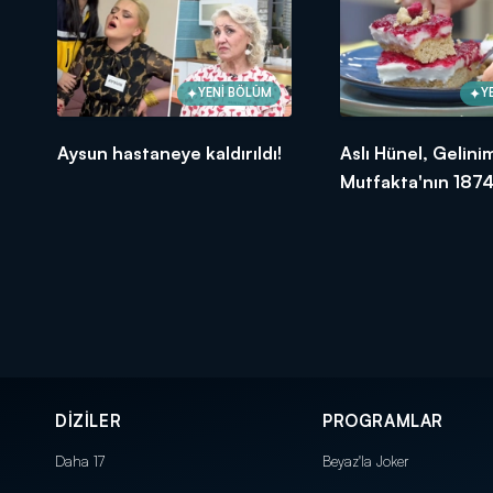
YENİ BÖLÜM
Y
Aysun hastaneye kaldırıldı!
Aslı Hünel, Gelini
Mutfakta'nın 1874
Bölümünde en yü
puanı kime verdi?
DİZİLER
PROGRAMLAR
Daha 17
Beyaz'la Joker