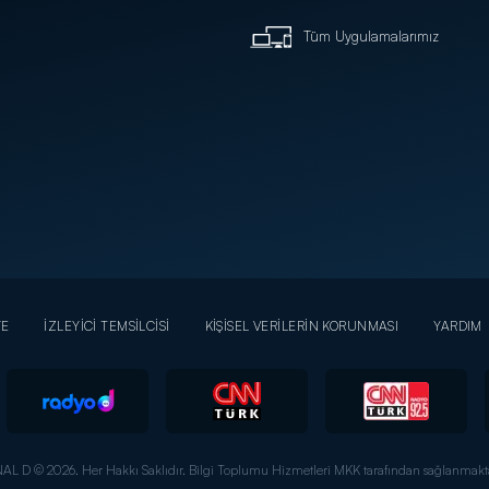
Tüm Uygulamalarımız
YE
İZLEYİCİ TEMSİLCİSİ
KİŞİSEL VERİLERİN KORUNMASI
YARDIM
AL D © 2026. Her Hakkı Saklıdır.
Bilgi Toplumu Hizmetleri MKK tarafından sağlanmakta