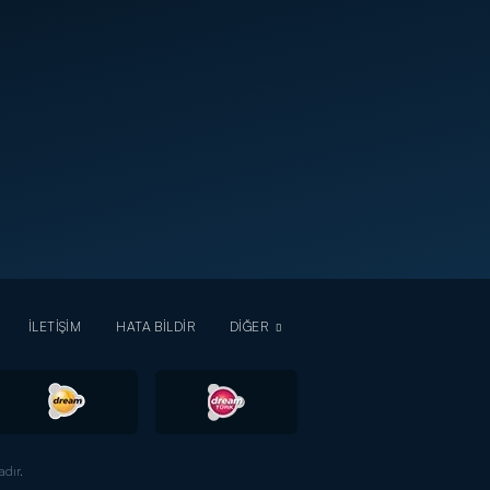
İLETİŞİM
HATA BİLDİR
DİĞER
dır.