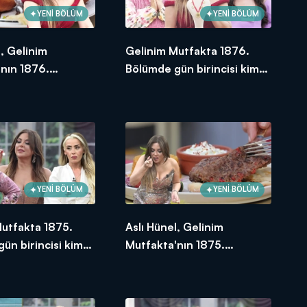
YENİ BÖLÜM
YENİ BÖLÜM
l, Gelinim
Gelinim Mutfakta 1876.
nın 1876.
Bölümde gün birincisi kim
e en yüksek
oldu?
e verdi?
YENİ BÖLÜM
YENİ BÖLÜM
Mutfakta 1875.
Aslı Hünel, Gelinim
ün birincisi kim
Mutfakta'nın 1875.
Bölümünde en yüksek
puanı kime verdi?