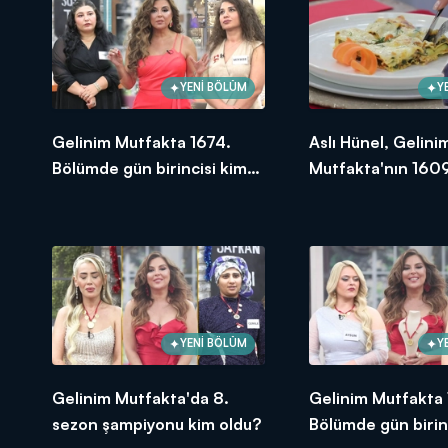
YENİ BÖLÜM
Y
Gelinim Mutfakta 1674.
Aslı Hünel, Gelini
Bölümde gün birincisi kim
Mutfakta'nın 1609
oldu? 18 Eylül 2025
Bölümünde en yü
puanı kime verdi?
YENİ BÖLÜM
Y
Gelinim Mutfakta'da 8.
Gelinim Mutfakta
sezon şampiyonu kim oldu?
Bölümde gün birin