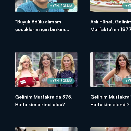
YENİ BÖLÜM
Y
"Büyük ödülü alırsam
Aslı Hünel, Gelini
çocuklarım için birikim
Mutfakta'nın 1877
yapacağım!"
Bölümünde en yü
puanı kime verdi?
YENİ BÖLÜM
Y
Gelinim Mutfakta'da 375.
Gelinim Mutfakta'
Hafta kim birinci oldu?
Hafta kim elendi?