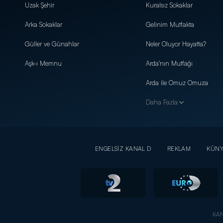
Uzak Şehir
Kuralsız Sokaklar
Arka Sokaklar
Gelinim Mutfakta
Güller ve Günahlar
Neler Oluyor Hayatta?
Aşk-ı Memnu
Arda'nın Mutfağı
Arda ile Omuz Omuza
Daha Fazla
ENGELSİZ KANAL D
REKLAM
KÜN
KAN