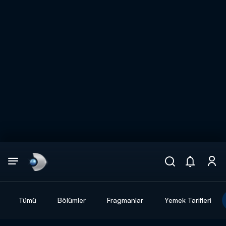
Arama
muhteşem ikili
ARAMA SONUÇLARI
Tümü
Bölümler
Fragmanlar
Yemek Tarifleri
DİĞER SONUÇLAR