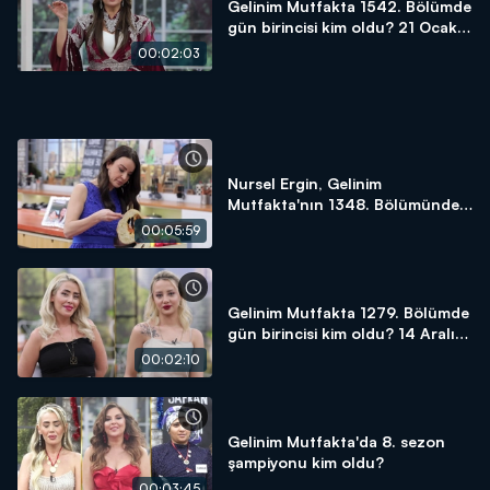
Gelinim Mutfakta 1542. Bölümde
gün birincisi kim oldu? 21 Ocak
2025
00:02:03
Nursel Ergin, Gelinim
Mutfakta'nın 1348. Bölümünde
en yüksek puanı kime verdi?
00:05:59
Gelinim Mutfakta 1279. Bölümde
gün birincisi kim oldu? 14 Aralık
2023
00:02:10
Gelinim Mutfakta'da 8. sezon
şampiyonu kim oldu?
00:03:45