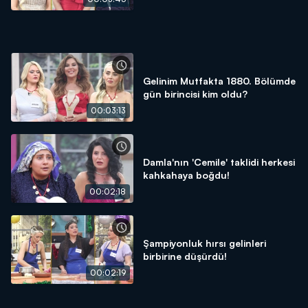
Gelinim Mutfakta 1880. Bölümde
gün birincisi kim oldu?
00:03:13
Damla'nın 'Cemile' taklidi herkesi
kahkahaya boğdu!
00:02:18
Şampiyonluk hırsı gelinleri
birbirine düşürdü!
00:02:19