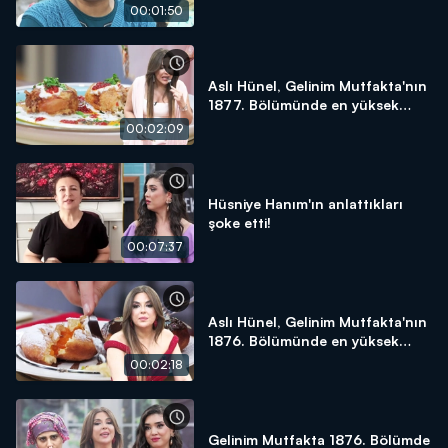
yapacağım!"
00:01:50
Aslı Hünel, Gelinim Mutfakta'nın
1877. Bölümünde en yüksek
puanı kime verdi?
00:02:09
Hüsniye Hanım'ın anlattıkları
şoke etti!
00:07:37
Aslı Hünel, Gelinim Mutfakta'nın
1876. Bölümünde en yüksek
puanı kime verdi?
00:02:18
Gelinim Mutfakta 1876. Bölümde