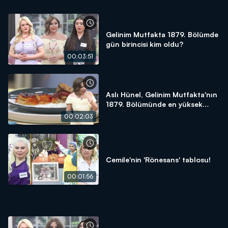
Gelinim Mutfakta 1879. Bölümde
gün birincisi kim oldu?
00:03:51
Aslı Hünel, Gelinim Mutfakta'nın
1879. Bölümünde en yüksek
puanı kime verdi?
00:02:03
Cemile'nin 'Rönesans' tablosu!
00:01:56