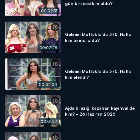
gün birincisi kim oldu?
00:02:31
Gelinim Mutfakta'da 375. Hafta
kim birinci oldu?
00:02:28
Gelinim Mutfakta'da 375. Hafta
kim elendi?
00:02:00
Ajda bileziği kazanan kayınvalide
kim? - 26 Haziran 2026
00:01:27