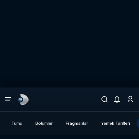
Arama
muhteşem ikili
ARAMA SONUÇLARI
Tümü
Bölümler
Fragmanlar
Yemek Tarifleri
DİĞER SONUÇLAR