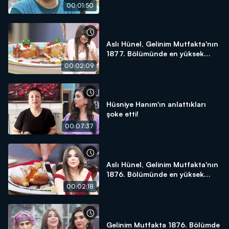
yapacağım!"
00:01:50
Aslı Hünel, Gelinim Mutfakta'nın
1877. Bölümünde en yüksek
puanı kime verdi?
00:02:09
Hüsniye Hanım'ın anlattıkları
şoke etti!
00:07:37
Aslı Hünel, Gelinim Mutfakta'nın
1876. Bölümünde en yüksek
puanı kime verdi?
00:02:18
Gelinim Mutfakta 1876. Bölümde