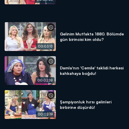
Gelinim Mutfakta 1880. Bölümde
gün birincisi kim oldu?
00:03:13
Damla'nın 'Cemile' taklidi herkesi
kahkahaya boğdu!
00:02:18
Şampiyonluk hırsı gelinleri
birbirine düşürdü!
00:02:19