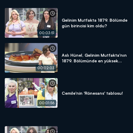
Gelinim Mutfakta 1879. Bölümde
gün birincisi kim oldu?
00:03:51
Aslı Hünel, Gelinim Mutfakta'nın
1879. Bölümünde en yüksek
puanı kime verdi?
00:02:03
Cemile'nin 'Rönesans' tablosu!
00:01:56