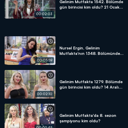
Gelinim Mutfakta 1542. Bölümde
gün birincisi kim oldu? 21 Ocak
2025
00:02:03
Nursel Ergin, Gelinim
Mutfakta'nın 1348. Bölümünde
en yüksek puanı kime verdi?
00:05:59
Gelinim Mutfakta 1279. Bölümde
gün birincisi kim oldu? 14 Aralık
2023
00:02:10
Gelinim Mutfakta'da 8. sezon
şampiyonu kim oldu?
00:03:45