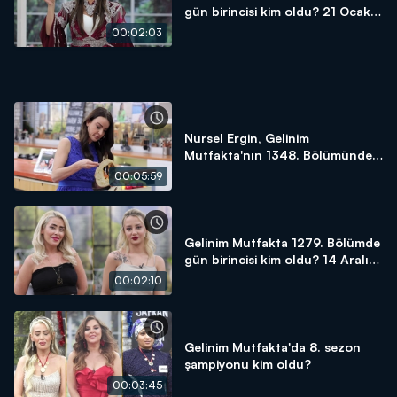
gün birincisi kim oldu? 21 Ocak
2025
00:02:03
Nursel Ergin, Gelinim
Mutfakta'nın 1348. Bölümünde
en yüksek puanı kime verdi?
00:05:59
Gelinim Mutfakta 1279. Bölümde
gün birincisi kim oldu? 14 Aralık
2023
00:02:10
Gelinim Mutfakta'da 8. sezon
şampiyonu kim oldu?
00:03:45