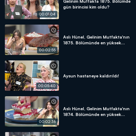
Gelinim Mutfakta 1875. Bölümde
gün birincisi kim oldu?
00:01:04
Aslı Hünel, Gelinim Mutfakta'nın
1875. Bölümünde en yüksek
puanı kime verdi?
00:02:55
Aysun hastaneye kaldırıldı!
00:05:40
Aslı Hünel, Gelinim Mutfakta'nın
1874. Bölümünde en yüksek
puanı kime verdi?
00:02:36