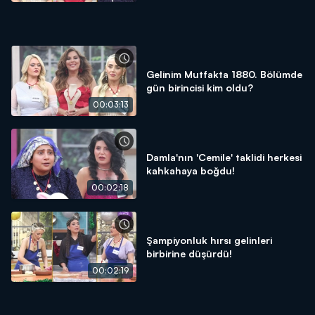
Gelinim Mutfakta 1880. Bölümde
gün birincisi kim oldu?
00:03:13
Damla'nın 'Cemile' taklidi herkesi
kahkahaya boğdu!
00:02:18
Şampiyonluk hırsı gelinleri
birbirine düşürdü!
00:02:19