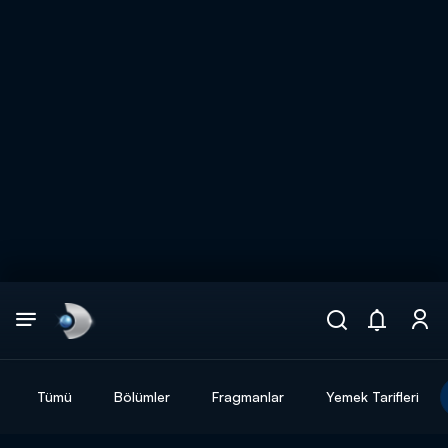
Arama
muhteşem ikili
ARAMA SONUÇLARI
Tümü
Bölümler
Fragmanlar
Yemek Tarifleri
DİĞER SONUÇLAR