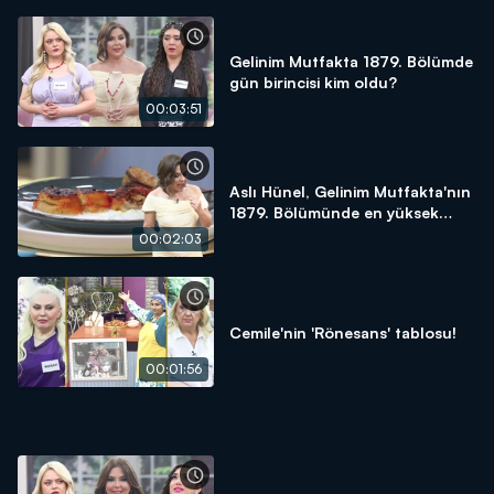
Gelinim Mutfakta 1879. Bölümde
gün birincisi kim oldu?
00:03:51
Aslı Hünel, Gelinim Mutfakta'nın
1879. Bölümünde en yüksek
puanı kime verdi?
00:02:03
Cemile'nin 'Rönesans' tablosu!
00:01:56