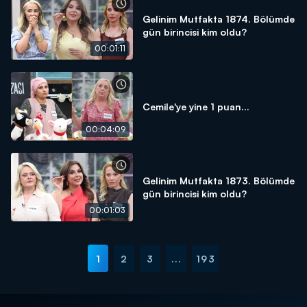
Gelinim Mutfakta 1874. Bölümde
gün birincisi kim oldu?
00:01:11
Cemile'ye yine 1 puan...
00:04:09
Gelinim Mutfakta 1873. Bölümde
gün birincisi kim oldu?
00:01:03
1
2
3
...
193