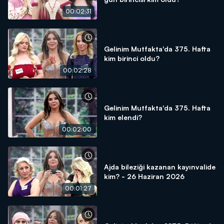
00:02:31
Gelinim Mutfakta'da 375. Hafta
kim birinci oldu?
00:02:28
Gelinim Mutfakta'da 375. Hafta
kim elendi?
00:02:00
Ajda bileziği kazanan kayınvalide
kim? - 26 Haziran 2026
00:01:27