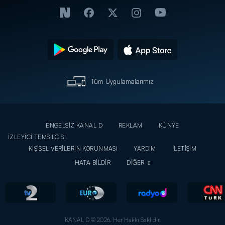
Tüm Uygulamalarımız
ENGELSİZ KANAL D
REKLAM
KÜNYE
İZLEYİCİ TEMSİLCİSİ
KİŞİSEL VERİLERİN KORUNMASI
YARDIM
İLETİŞİM
HATA BİLDİR
DİĞER
KANAL D © 2026. Her Hakkı Saklıdır.