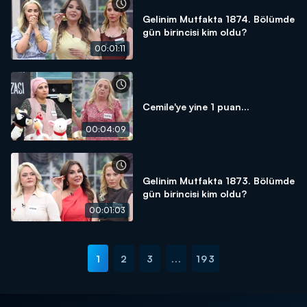
Gelinim Mutfakta 1874. Bölümde
gün birincisi kim oldu?
00:01:11
Cemile'ye yine 1 puan...
00:04:09
Gelinim Mutfakta 1873. Bölümde
gün birincisi kim oldu?
00:01:03
1
2
3
...
193