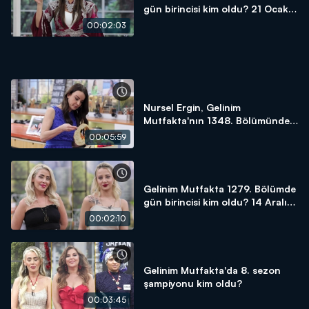
gün birincisi kim oldu? 21 Ocak
2025
00:02:03
Nursel Ergin, Gelinim
Mutfakta'nın 1348. Bölümünde
en yüksek puanı kime verdi?
00:05:59
Gelinim Mutfakta 1279. Bölümde
gün birincisi kim oldu? 14 Aralık
2023
00:02:10
Gelinim Mutfakta'da 8. sezon
şampiyonu kim oldu?
00:03:45