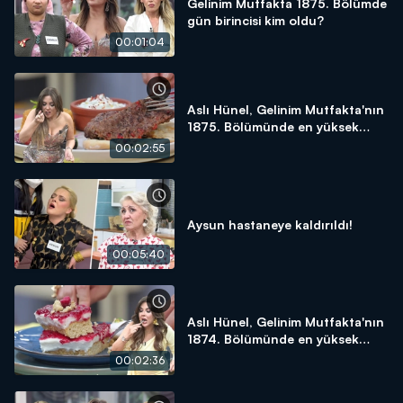
Gelinim Mutfakta 1875. Bölümde
gün birincisi kim oldu?
00:01:04
Aslı Hünel, Gelinim Mutfakta'nın
1875. Bölümünde en yüksek
puanı kime verdi?
00:02:55
Aysun hastaneye kaldırıldı!
00:05:40
Aslı Hünel, Gelinim Mutfakta'nın
1874. Bölümünde en yüksek
puanı kime verdi?
00:02:36