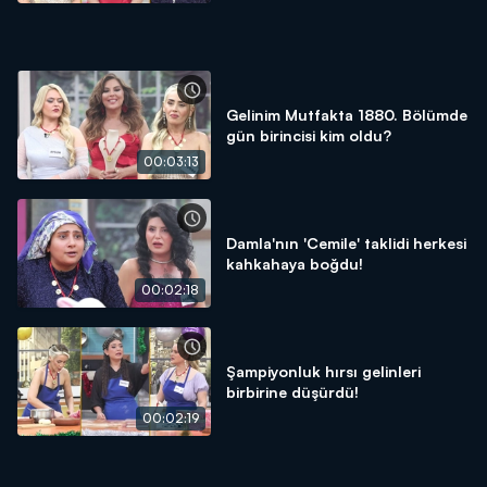
Gelinim Mutfakta 1880. Bölümde
gün birincisi kim oldu?
00:03:13
Damla'nın 'Cemile' taklidi herkesi
kahkahaya boğdu!
00:02:18
Şampiyonluk hırsı gelinleri
birbirine düşürdü!
00:02:19