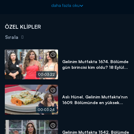
Başladığı tarihten itibaren hafta birincilerine 10 altın bilezik ödül
daha fazla oku
veren yarışma programı kasasındaki diğer bilezikleri vermek için
kendisine güvenen gelin ve kaynana adaylarını arıyor! Siz de
"İyi
yemek yaparım, altınları kaparım!"
diyorsanız linkteki başvuru
ÖZEL KLİPLER
formunu doldurmaya başlayın!
Sırala
BAŞVURULARINIZ İÇİN WHATSAPP HATTI:
0539 570 37 07
BAŞVURULARINIZ İÇİN WEB
ADRESİ:
https://www.kanald.com.tr/gelinim-mutfakta-basvuru-
Gelinim Mutfakta 1674. Bölümde
formu
gün birincisi kim oldu? 18 Eylül
2025
Gelinim Mutfakta, yeni bölümleriyle hafta içi her gün
00:03:22
saat 13.00'da Kanal D'de!
Aslı Hünel, Gelinim Mutfakta'nın
1609. Bölümünde en yüksek
puanı kime verdi?
00:03:24
Gelinim Mutfakta 1542. Bölümde