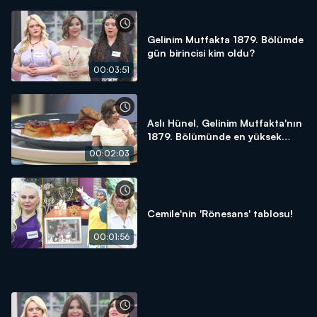
Gelinim Mutfakta 1879. Bölümde
gün birincisi kim oldu?
00:03:51
Aslı Hünel, Gelinim Mutfakta'nın
1879. Bölümünde en yüksek
puanı kime verdi?
00:02:03
Cemile'nin 'Rönesans' tablosu!
00:01:56