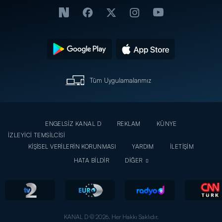
Tüm Uygulamalarımız
ENGELSİZ KANAL D
REKLAM
KÜNYE
İZLEYİCİ TEMSİLCİSİ
KİŞİSEL VERİLERİN KORUNMASI
YARDIM
İLETİŞİM
HATA BİLDİR
DİĞER
KANAL D © 2026. Her Hakkı Saklıdır.