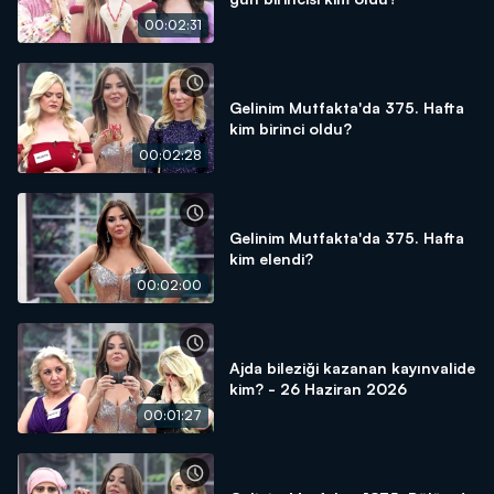
00:02:31
Gelinim Mutfakta'da 375. Hafta
kim birinci oldu?
00:02:28
Gelinim Mutfakta'da 375. Hafta
kim elendi?
00:02:00
Ajda bileziği kazanan kayınvalide
kim? - 26 Haziran 2026
00:01:27