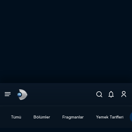
Arama
muhteşem ikili
ARAMA SONUÇLARI
Tümü
Bölümler
Fragmanlar
Yemek Tarifleri
DİĞER SONUÇLAR