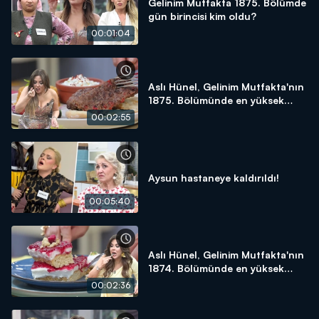
Gelinim Mutfakta 1875. Bölümde
gün birincisi kim oldu?
00:01:04
Aslı Hünel, Gelinim Mutfakta'nın
1875. Bölümünde en yüksek
puanı kime verdi?
00:02:55
Aysun hastaneye kaldırıldı!
00:05:40
Aslı Hünel, Gelinim Mutfakta'nın
1874. Bölümünde en yüksek
puanı kime verdi?
00:02:36