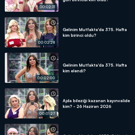
00:02:31
Gelinim Mutfakta'da 375. Hafta
kim birinci oldu?
00:02:28
Gelinim Mutfakta'da 375. Hafta
kim elendi?
00:02:00
Ajda bileziği kazanan kayınvalide
kim? - 26 Haziran 2026
00:01:27