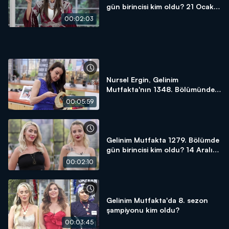
gün birincisi kim oldu? 21 Ocak
2025
00:02:03
Nursel Ergin, Gelinim
Mutfakta'nın 1348. Bölümünde
en yüksek puanı kime verdi?
00:05:59
Gelinim Mutfakta 1279. Bölümde
gün birincisi kim oldu? 14 Aralık
2023
00:02:10
Gelinim Mutfakta'da 8. sezon
şampiyonu kim oldu?
00:03:45