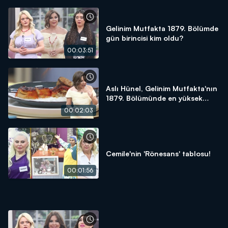
Gelinim Mutfakta 1879. Bölümde
gün birincisi kim oldu?
00:03:51
Aslı Hünel, Gelinim Mutfakta'nın
1879. Bölümünde en yüksek
puanı kime verdi?
00:02:03
Cemile'nin 'Rönesans' tablosu!
00:01:56