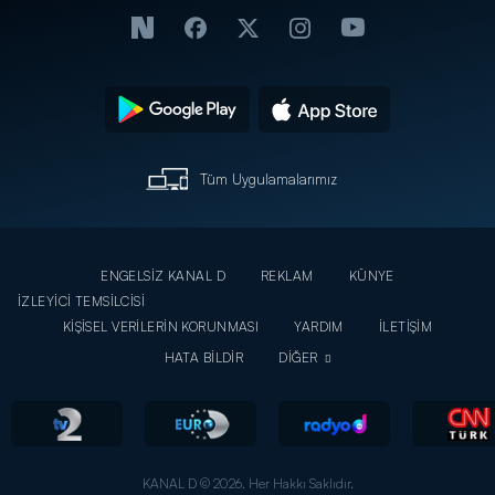
Tüm Uygulamalarımız
ENGELSİZ KANAL D
REKLAM
KÜNYE
İZLEYİCİ TEMSİLCİSİ
KİŞİSEL VERİLERİN KORUNMASI
YARDIM
İLETİŞİM
HATA BİLDİR
DİĞER
KANAL D © 2026. Her Hakkı Saklıdır.