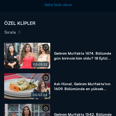
Başladığı tarihten itibaren hafta birincilerine 10 altın bilezik ödül
daha fazla oku
veren yarışma programı kasasındaki diğer bilezikleri vermek için
kendisine güvenen gelin ve kaynana adaylarını arıyor! Siz de
"İyi
yemek yaparım, altınları kaparım!"
diyorsanız linkteki başvuru
ÖZEL KLİPLER
formunu doldurmaya başlayın!
Sırala
BAŞVURULARINIZ İÇİN WHATSAPP HATTI:
0539 570 37 07
BAŞVURULARINIZ İÇİN WEB
ADRESİ:
https://www.kanald.com.tr/gelinim-mutfakta-basvuru-
Gelinim Mutfakta 1674. Bölümde
formu
gün birincisi kim oldu? 18 Eylül
2025
Gelinim Mutfakta, yeni bölümleriyle hafta içi her gün saat
00:03:22
14.00'te Kanal D'de
Aslı Hünel, Gelinim Mutfakta'nın
1609. Bölümünde en yüksek
puanı kime verdi?
00:03:24
Gelinim Mutfakta 1542. Bölümde