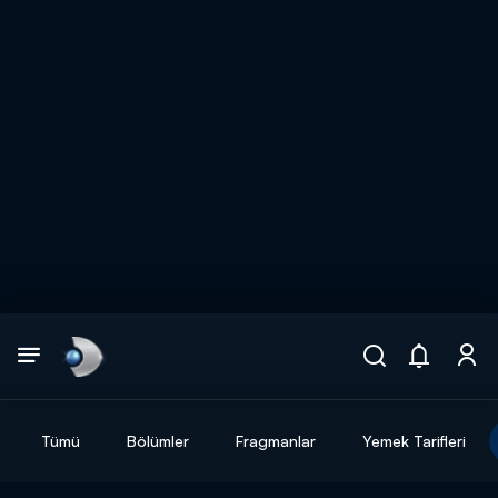
Arama
muhteşem ikili
ARAMA SONUÇLARI
Tümü
Bölümler
Fragmanlar
Yemek Tarifleri
DİĞER SONUÇLAR