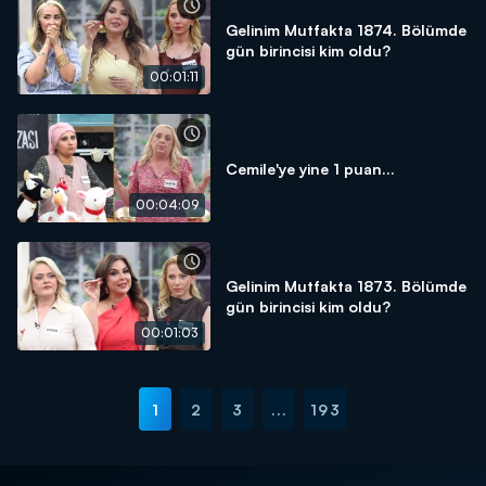
Gelinim Mutfakta 1874. Bölümde
gün birincisi kim oldu?
00:01:11
Cemile'ye yine 1 puan...
00:04:09
Gelinim Mutfakta 1873. Bölümde
gün birincisi kim oldu?
00:01:03
1
2
3
...
193