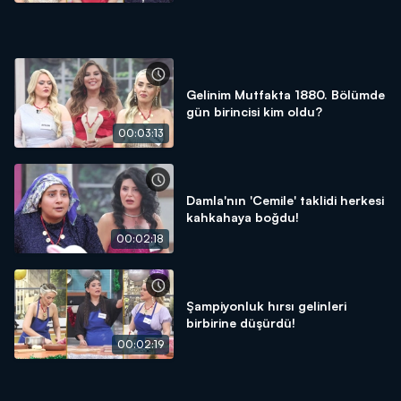
Gelinim Mutfakta 1880. Bölümde
gün birincisi kim oldu?
00:03:13
Damla'nın 'Cemile' taklidi herkesi
kahkahaya boğdu!
00:02:18
Şampiyonluk hırsı gelinleri
birbirine düşürdü!
00:02:19