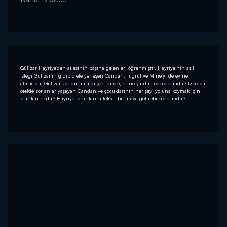
Gülizar Hayriye’den ailesinin başına gelenleri öğrenmiştir. Hayriye’nin asıl
isteği Gülizar’ın gidip otele yerleşen Candan, Tuğrul ve Mine’yi de evine
almasıdır. Gülizar zor duruma düşen kardeşlerine yardım edecek midir? İzbe bir
otelde zor anlar yaşayan Candan ve çocuklarının her şeyi yoluna koymak için
planları nedir? Hayriye torunlarını tekrar bir araya getirebilecek midir?