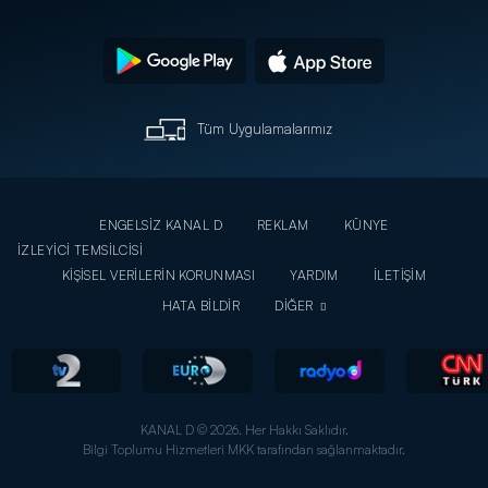
Tüm Uygulamalarımız
ENGELSİZ KANAL D
REKLAM
KÜNYE
İZLEYİCİ TEMSİLCİSİ
KİŞİSEL VERİLERİN KORUNMASI
YARDIM
İLETİŞİM
HATA BİLDİR
DİĞER
KANAL D © 2026. Her Hakkı Saklıdır.
Bilgi Toplumu Hizmetleri MKK tarafından sağlanmaktadır.