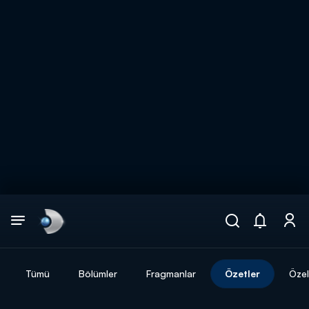
Arama
muhteşem ikili
ARAMA SONUÇLARI
Tümü
Bölümler
Fragmanlar
Özetler
Özel
DİĞER SONUÇLAR