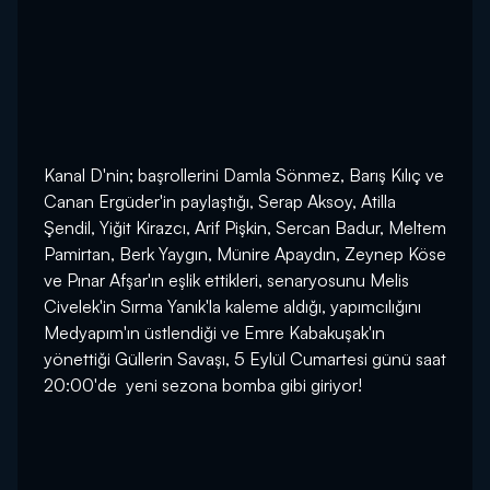
Kanal D'nin; başrollerini Damla Sönmez, Barış Kılıç ve
Canan Ergüder'in paylaştığı, Serap Aksoy, Atilla
Şendil, Yiğit Kirazcı, Arif Pişkin, Sercan Badur, Meltem
Pamirtan, Berk Yaygın, Münire Apaydın, Zeynep Köse
ve Pınar Afşar'ın eşlik ettikleri, senaryosunu Melis
Civelek'in Sırma Yanık'la kaleme aldığı, yapımcılığını
Medyapım'ın üstlendiği ve Emre Kabakuşak'ın
yönettiği Güllerin Savaşı, 5 Eylül Cumartesi günü saat
20:00'de yeni sezona bomba gibi giriyor!