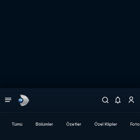
Arama
muhteşem ikili
ARAMA SONUÇLARI
Tümü
Bölümler
Özetler
Özel Klipler
Foto
DİĞER SONUÇLAR