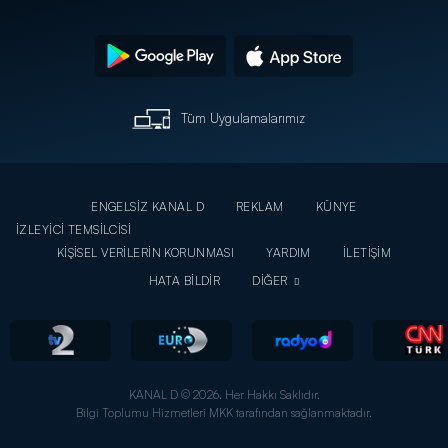
Tüm Uygulamalarımız
ENGELSİZ KANAL D
REKLAM
KÜNYE
İZLEYİCİ TEMSİLCİSİ
KİŞİSEL VERİLERİN KORUNMASI
YARDIM
İLETİŞİM
HATA BİLDİR
DİĞER
KANAL D © 2026. Her Hakkı Saklıdır.
Bilgi Toplumu Hizmetleri MKK tarafından sağlanmaktadır.