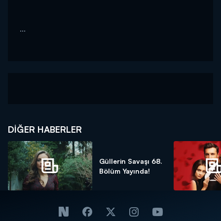
...
DIĞER HABERLER
Güllerin Savaşı 68.
Bölüm Yayında!