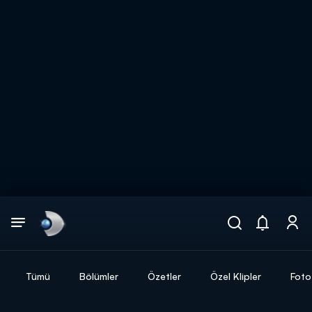
Arama
muhteşem ikili
ARAMA SONUÇLARI
Tümü
Bölümler
Özetler
Özel Klipler
Foto
DİĞER SONUÇLAR