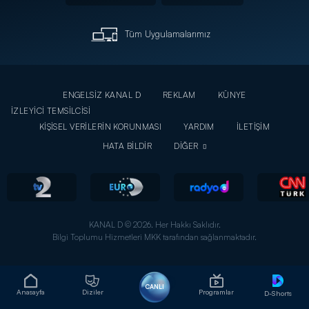
Tüm Uygulamalarımız
ENGELSİZ KANAL D
REKLAM
KÜNYE
İZLEYİCİ TEMSİLCİSİ
KİŞİSEL VERİLERİN KORUNMASI
YARDIM
İLETİŞİM
HATA BİLDİR
DİĞER
KANAL D © 2026. Her Hakkı Saklıdır.
Bilgi Toplumu Hizmetleri MKK tarafından sağlanmaktadır.
CANLI
Anasayfa
Diziler
Programlar
D-Shorts