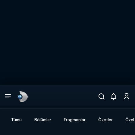
Arama
muhteşem ikili
ARAMA SONUÇLARI
Tümü
Bölümler
Fragmanlar
Özetler
Özel 
DİĞER SONUÇLAR