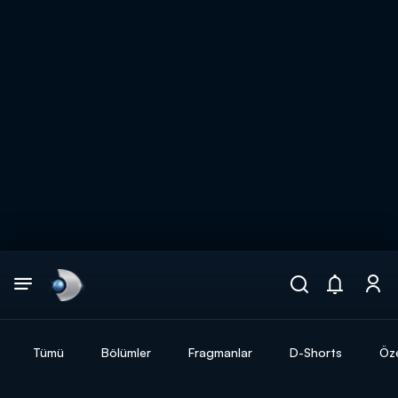
Arama
muhteşem ikili
ARAMA SONUÇLARI
Tümü
Bölümler
Fragmanlar
D-Shorts
Öze
DİĞER SONUÇLAR