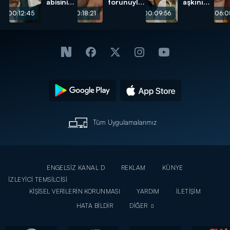
abisini
torunuyla
aşkını
öldüren
öpüşürken
görünce
00:12:45
00:18:21
00:09:56
00:06:0
gerçeğin
bastı!
kalbi
peşine
ağzına
düştü!
geldi!
Tüm Uygulamalarımız
ENGELSİZ KANAL D
REKLAM
KÜNYE
İZLEYİCİ TEMSİLCİSİ
KİŞİSEL VERİLERİN KORUNMASI
YARDIM
İLETİŞİM
HATA BİLDİR
DİĞER