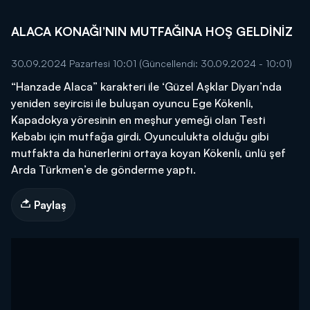
ALACA KONAĞI’NIN MUTFAĞINA HOŞ GELDİNİZ
30.09.2024 Pazartesi 10:01
(Güncellendi: 30.09.2024 - 10:01)
“Hanzade Alaca” karakteri ile ‘Güzel Aşklar Diyarı’nda
yeniden seyircisi ile buluşan oyuncu Ege Kökenli,
Kapadokya yöresinin en meşhur yemeği olan Testi
Kebabı için mutfağa girdi. Oyunculukta olduğu gibi
mutfakta da hünerlerini ortaya koyan Kökenli, ünlü şef
Arda Türkmen’e de gönderme yaptı.
Paylaş