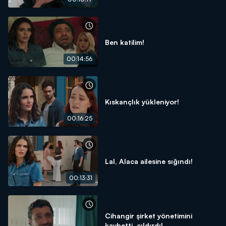
Ben katilim!
00:14:56
Kıskançlık yükleniyor!
00:16:25
Lal, Alaca ailesine sığındı!
00:13:31
Cihangir şirket yönetimini
kaybetti, çıldırdı!