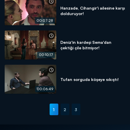
Hanzade, Cihangir'i ailesine karşı
dolduruyor!
00:07:28
Deniz'in kardeşi Sema'dan
çektiği çile bitmiyor!
00:10:17
Tufan sorguda köşeye sıkıştı!
00:06:49
1
2
3