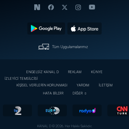
Tüm Uygulamalarımız
ENGELSİZ KANAL D
REKLAM
KÜNYE
İZLEYİCİ TEMSİLCİSİ
KİŞİSEL VERİLERİN KORUNMASI
YARDIM
İLETİŞİM
HATA BİLDİR
DİĞER
KANAL D © 2026. Her Hakkı Saklıdır.