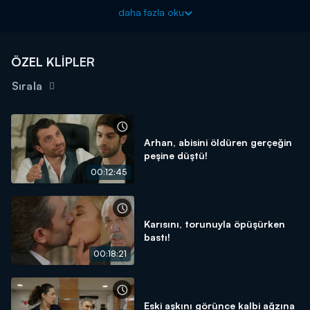
Güzel Aşklar Diyarı yeni bölümleriyle Kanal D'de!
daha fazla oku
ÖZEL KLİPLER
Sırala
Arhan, abisini öldüren gerçeğin
peşine düştü!
00:12:45
Karısını, torunuyla öpüşürken
bastı!
00:18:21
Eski aşkını görünce kalbi ağzına