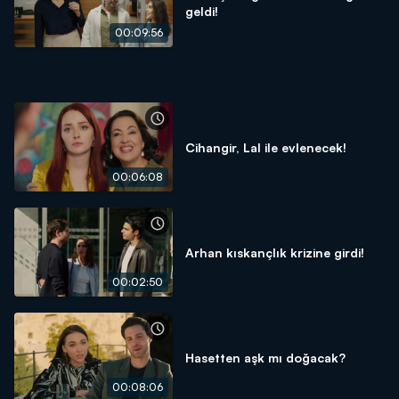
geldi!
00:09:56
Cihangir, Lal ile evlenecek!
00:06:08
Arhan kıskançlık krizine girdi!
00:02:50
Hasetten aşk mı doğacak?
00:08:06