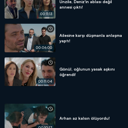
Ünzile, Deniz'in ablası değil
annesi çıktı!
00:11:13
Ailesine karşı düşmanla anlaşma
yaptı!
00:06:00
Gönül, oğlunun yasak aşkını
öğrendi!
00:11:04
Arhan az kalsın ölüyordu!
00:10:17