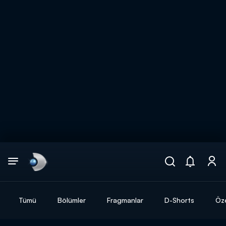
Arama
muhteşem ikili
ARAMA SONUÇLARI
Tümü
Bölümler
Fragmanlar
D-Shorts
Öze
DİĞER SONUÇLAR