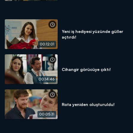
Yeni iş hediyesi yüzünde güller
açtırdı!
00:12:01
Cihangir görücüye çıktı!
00:14:46
Rota yeniden oluşturuldu!
00:05:31