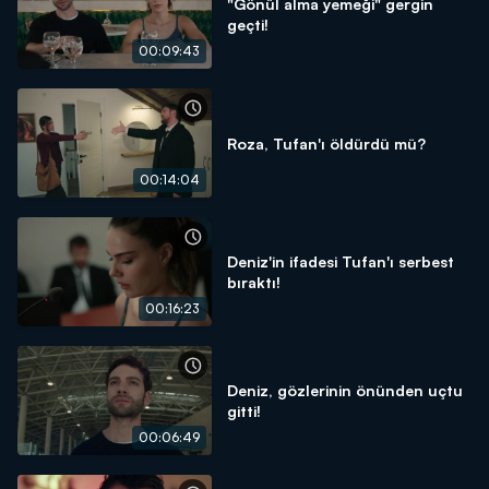
"Gönül alma yemeği" gergin
geçti!
00:09:43
Roza, Tufan'ı öldürdü mü?
00:14:04
Deniz'in ifadesi Tufan'ı serbest
bıraktı!
00:16:23
Deniz, gözlerinin önünden uçtu
gitti!
00:06:49