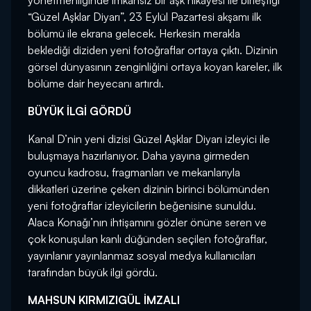
yönetmenliğinde imkânsız bir aşk hikayesi ile birleştiği
“Güzel Aşklar Diyarı”, 23 Eylül Pazartesi akşamı ilk
bölümü ile ekrana gelecek. Herkesin merakla
beklediği diziden yeni fotoğraflar ortaya çıktı. Dizinin
görsel dünyasının zenginliğini ortaya koyan kareler, ilk
bölüme dair heyecanı artırdı.
BÜYÜK İLGİ GÖRDÜ
Kanal D’nin yeni dizisi Güzel Aşklar Diyarı izleyici ile
buluşmaya hazırlanıyor. Daha yayına girmeden
oyuncu kadrosu, fragmanları ve mekanlarıyla
dikkatleri üzerine çeken dizinin birinci bölümünden
yeni fotoğraflar izleyicilerin beğenisine sunuldu.
Alaca Konağı’nın ihtişamını gözler önüne seren ve
çok konuşulan kanlı düğünden seçilen fotoğraflar,
yayınlanır yayınlanmaz sosyal medya kullanıcıları
tarafından büyük ilgi gördü.
MAHSUN KIRMIZIGÜL İMZALI