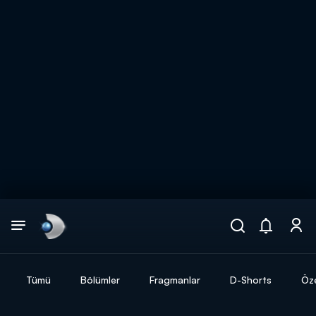
Arama
muhteşem ikili
ARAMA SONUÇLARI
Tümü
Bölümler
Fragmanlar
D-Shorts
Öze
DİĞER SONUÇLAR