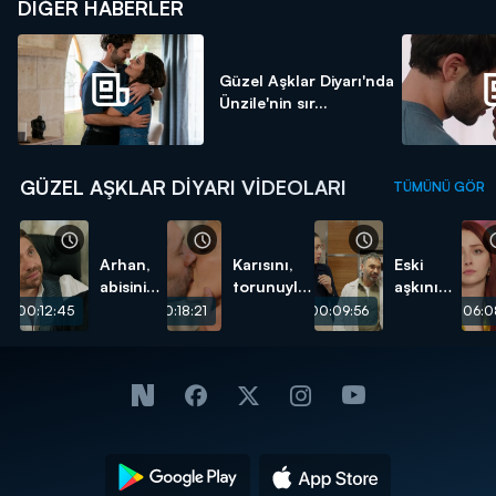
DIĞER HABERLER
Güzel Aşklar Diyarı'nda
Ünzile'nin sır...
GÜZEL AŞKLAR DIYARI VIDEOLARI
TÜMÜNÜ GÖR
Arhan,
Karısını,
Eski
abisini
torunuyla
aşkını
öldüren
öpüşürken
görünce
00:12:45
00:18:21
00:09:56
00:06:0
gerçeğin
bastı!
kalbi
peşine
ağzına
düştü!
geldi!