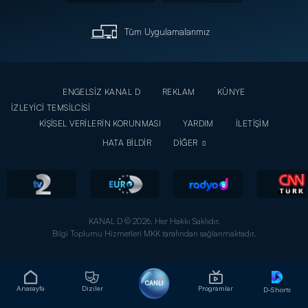
Tüm Uygulamalarımız
ENGELSİZ KANAL D
REKLAM
KÜNYE
İZLEYİCİ TEMSİLCİSİ
KİŞİSEL VERİLERİN KORUNMASI
YARDIM
İLETİŞİM
HATA BİLDİR
DİĞER
KANAL D © 2026. Her Hakkı Saklıdır.
Bilgi Toplumu Hizmetleri MKK tarafından sağlanmaktadır.
CANLI
Anasayfa
Diziler
Programlar
D-Shorts