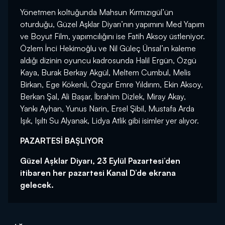
Yönetmen koltuğunda Mahsun Kırmızıgül’ün
oturduğu, Güzel Aşklar Diyarı’nın yapımını Med Yapım
ve Boyut Film, yapımcılığını ise Fatih Aksoy üstleniyor.
Özlem İnci Hekimoğlu ve Nil Güleç Ünsal’ın kaleme
aldığı dizinin oyuncu kadrosunda Halil Ergün, Özgü
Kaya, Burak Berkay Akgül, Meltem Cumbul, Melis
Birkan, Ege Kökenli, Özgür Emre Yıldırım, Ekin Aksoy,
Berkan Şal, Ali Başar, İbrahim Dizlek, Miray Akay,
Yankı Ayhan, Yunus Narin, Ersel Şibil, Mustafa Arda
Işık, Işıltı Su Alyanak, Lidya Atlik gibi isimler yer alıyor.
PAZARTESİ BAŞLIYOR
Güzel Aşklar Diyarı, 23 Eylül Pazartesi’den
itibaren her pazartesi Kanal D’de ekrana
gelecek.