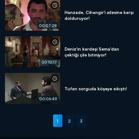
Hanzade, Cihangir'i ailesine karşı
dolduruyor!
00:07:28
Deniz'in kardeşi Sema'dan
çektiği çile bitmiyor!
00:10:17
Tufan sorguda köşeye sıkıştı!
00:06:49
1
2
3