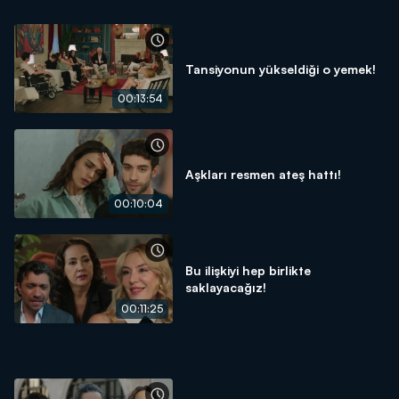
Tansiyonun yükseldiği o yemek!
00:13:54
Aşkları resmen ateş hattı!
00:10:04
Bu ilişkiyi hep birlikte
saklayacağız!
00:11:25