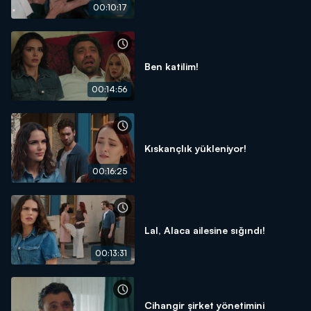
00:10:17
Ben katilim!
00:14:56
Kıskançlık yükleniyor!
00:16:25
Lal, Alaca ailesine sığındı!
00:13:31
Cihangir şirket yönetimini