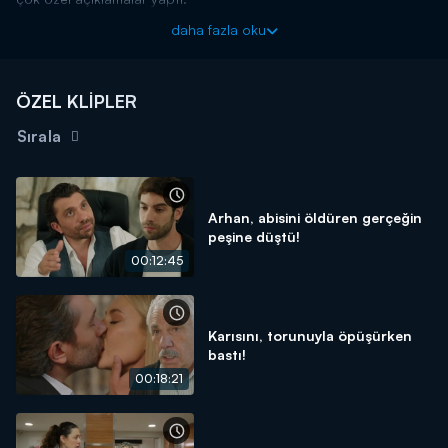
Usta oyuncu Halil Ergün ile Edip Akbayram'ı buluşturan çok özel
daha fazla oku
tesadüf...
Burak Berkay Akgül ve Özgü Kaya ile masalsı bir keşif...
ÖZEL KLİPLER
Set arkasından eğlence dolu anlar...
Sırala
Güzel Aşklar Diyarı Kanal D'de başlıyor!
Arhan, abisini öldüren gerçeğin
peşine düştü!
00:12:45
Karısını, torunuyla öpüşürken
bastı!
00:18:21