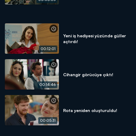
Yeni iş hediyesi yüzünde güller
açtırdı!
00:12:01
Cihangir görücüye çıktı!
00:14:46
Rota yeniden oluşturuldu!
00:05:31