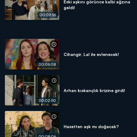
Eski aşkını görünce kalbi ağzına
geldi!
00:09:56
Cihangir, Lal ile evlenecek!
00:06:08
Arhan kıskançlık krizine girdi!
00:02:50
Hasetten aşk mı doğacak?
00:08:06