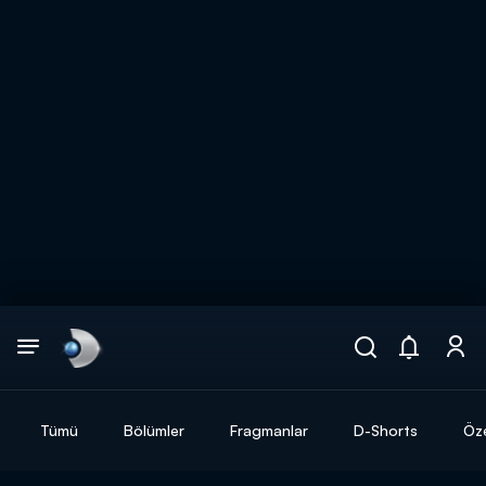
Arama
muhteşem ikili
ARAMA SONUÇLARI
Tümü
Bölümler
Fragmanlar
D-Shorts
Öze
DİĞER SONUÇLAR