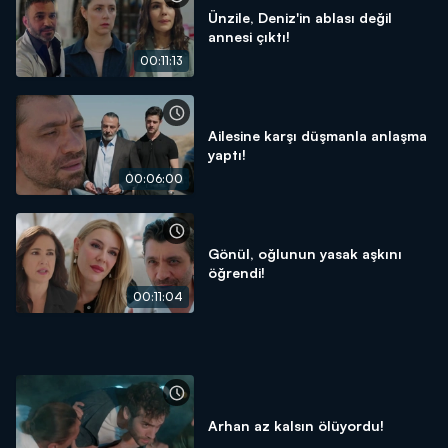
Ünzile, Deniz'in ablası değil
annesi çıktı!
00:11:13
Ailesine karşı düşmanla anlaşma
yaptı!
00:06:00
Gönül, oğlunun yasak aşkını
öğrendi!
00:11:04
Arhan az kalsın ölüyordu!