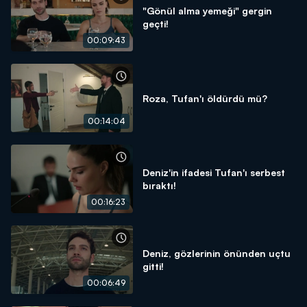
"Gönül alma yemeği" gergin
geçti!
00:09:43
Roza, Tufan'ı öldürdü mü?
00:14:04
Deniz'in ifadesi Tufan'ı serbest
bıraktı!
00:16:23
Deniz, gözlerinin önünden uçtu
gitti!
00:06:49