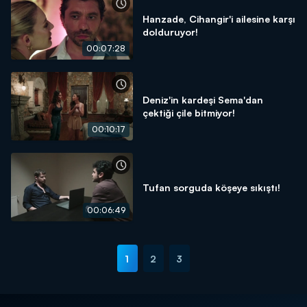
Hanzade, Cihangir'i ailesine karşı
dolduruyor!
00:07:28
Deniz'in kardeşi Sema'dan
çektiği çile bitmiyor!
00:10:17
Tufan sorguda köşeye sıkıştı!
00:06:49
1
2
3