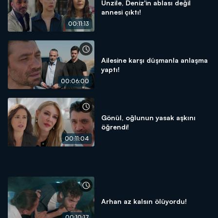
Ünzile, Deniz'in ablası değil
annesi çıktı!
00:11:13
Ailesine karşı düşmanla anlaşma
yaptı!
00:06:00
Gönül, oğlunun yasak aşkını
öğrendi!
00:11:04
Arhan az kalsın ölüyordu!
00:10:17