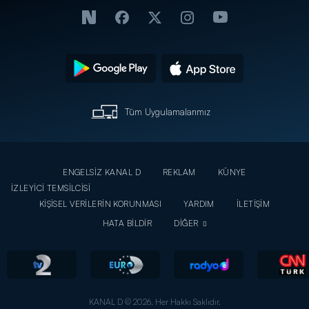
Tüm Uygulamalarımız
ENGELSİZ KANAL D
REKLAM
KÜNYE
İZLEYİCİ TEMSİLCİSİ
KİŞİSEL VERİLERİN KORUNMASI
YARDIM
İLETİŞİM
HATA BİLDİR
DİĞER
KANAL D © 2026. Her Hakkı Saklıdır.