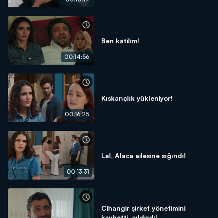
Ben katilim!
00:14:56
Kıskançlık yükleniyor!
00:16:25
Lal, Alaca ailesine sığındı!
00:13:31
Cihangir şirket yönetimini
kaybetti, çıldırdı!