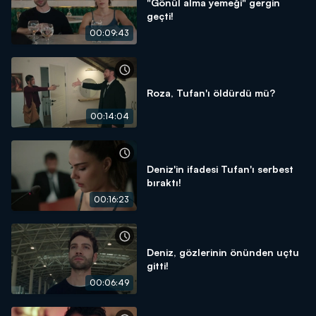
"Gönül alma yemeği" gergin
geçti!
00:09:43
Roza, Tufan'ı öldürdü mü?
00:14:04
Deniz'in ifadesi Tufan'ı serbest
bıraktı!
00:16:23
Deniz, gözlerinin önünden uçtu
gitti!
00:06:49