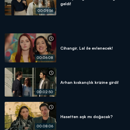
geldi!
00:09:56
Cihangir, Lal ile evlenecek!
00:06:08
Arhan kıskançlık krizine girdi!
00:02:50
Hasetten aşk mı doğacak?
00:08:06