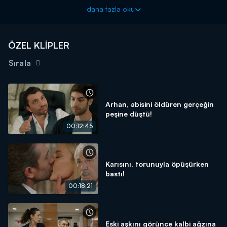
Güzel Aşklar Diyarı yeni bölümleriyle Kanal D'de!
daha fazla oku
ÖZEL KLİPLER
Sırala
Arhan, abisini öldüren gerçeğin
peşine düştü!
00:12:45
Karısını, torunuyla öpüşürken
bastı!
00:18:21
Eski aşkını görünce kalbi ağzına