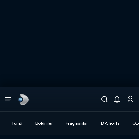
Arama
muhteşem ikili
ARAMA SONUÇLARI
Tümü
Bölümler
Fragmanlar
D-Shorts
Öze
DİĞER SONUÇLAR