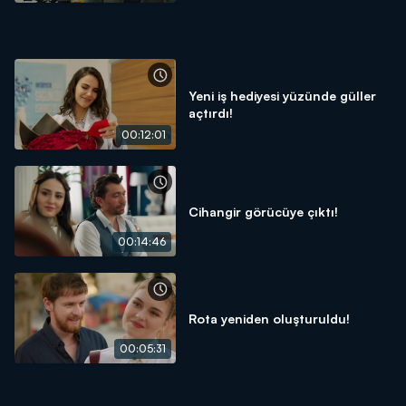
Yeni iş hediyesi yüzünde güller
açtırdı!
00:12:01
Cihangir görücüye çıktı!
00:14:46
Rota yeniden oluşturuldu!
00:05:31