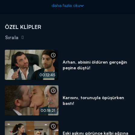
kıyıyor!
daha fazla oku
Güzel Aşklar Diyarı yeni bölümleriyle Kanal D'de!
ÖZEL KLİPLER
Sırala
Arhan, abisini öldüren gerçeğin
peşine düştü!
00:12:45
Karısını, torunuyla öpüşürken
bastı!
00:18:21
Eski aşkını görünce kalbi ağzına