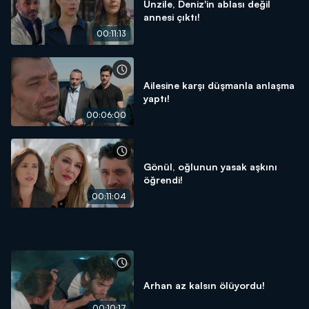
Ünzile, Deniz'in ablası değil
annesi çıktı!
00:11:13
Ailesine karşı düşmanla anlaşma
yaptı!
00:06:00
Gönül, oğlunun yasak aşkını
öğrendi!
00:11:04
Arhan az kalsın ölüyordu!
00:10:17