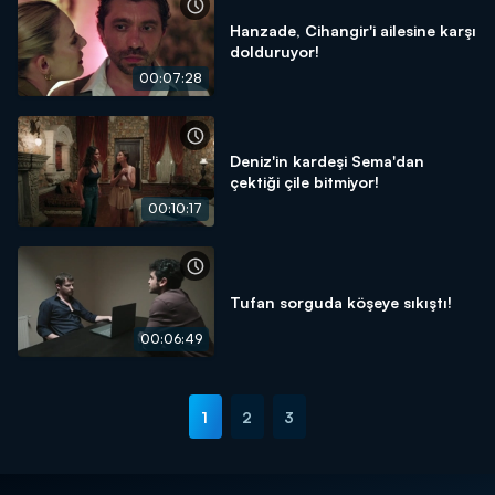
Hanzade, Cihangir'i ailesine karşı
dolduruyor!
00:07:28
Deniz'in kardeşi Sema'dan
çektiği çile bitmiyor!
00:10:17
Tufan sorguda köşeye sıkıştı!
00:06:49
1
2
3