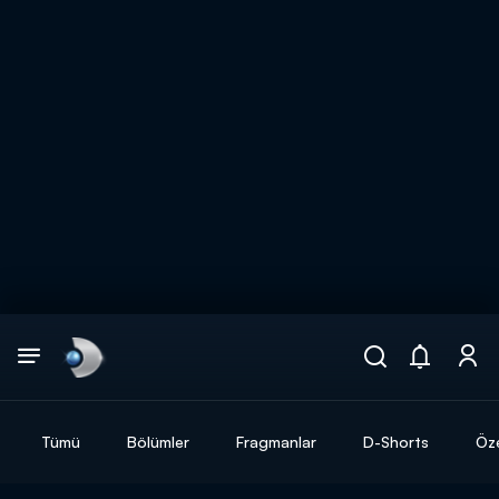
Arama
muhteşem ikili
ARAMA SONUÇLARI
Tümü
Bölümler
Fragmanlar
D-Shorts
Öze
DİĞER SONUÇLAR