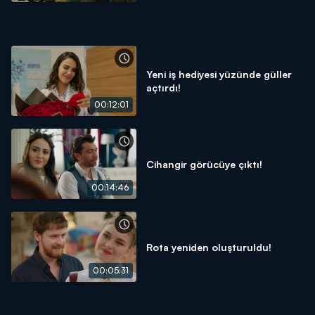
Yeni iş hediyesi yüzünde güller
açtırdı!
00:12:01
Cihangir görücüye çıktı!
00:14:46
Rota yeniden oluşturuldu!
00:05:31