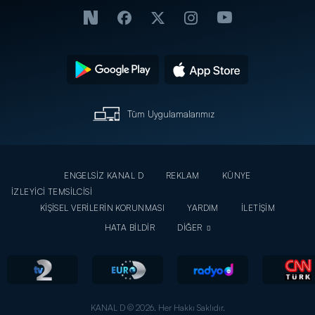
Tüm Uygulamalarımız
ENGELSİZ KANAL D
REKLAM
KÜNYE
İZLEYİCİ TEMSİLCİSİ
KİŞİSEL VERİLERİN KORUNMASI
YARDIM
İLETİŞİM
HATA BİLDİR
DİĞER
KANAL D © 2026. Her Hakkı Saklıdır.