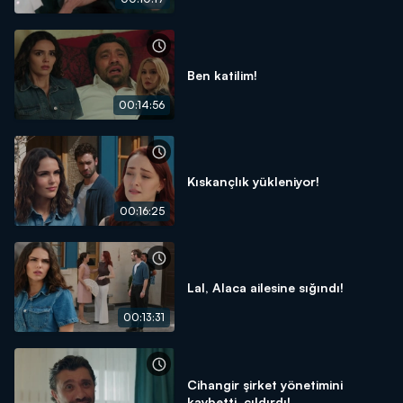
Ben katilim!
00:14:56
Kıskançlık yükleniyor!
00:16:25
Lal, Alaca ailesine sığındı!
00:13:31
Cihangir şirket yönetimini
kaybetti, çıldırdı!