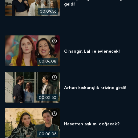
geldi!
00:09:56
Cihangir, Lal ile evlenecek!
00:06:08
Arhan kıskançlık krizine girdi!
00:02:50
Hasetten aşk mı doğacak?
00:08:06