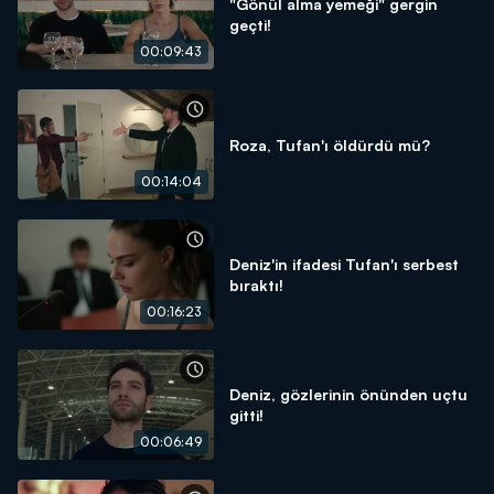
"Gönül alma yemeği" gergin
geçti!
00:09:43
Roza, Tufan'ı öldürdü mü?
00:14:04
Deniz'in ifadesi Tufan'ı serbest
bıraktı!
00:16:23
Deniz, gözlerinin önünden uçtu
gitti!
00:06:49