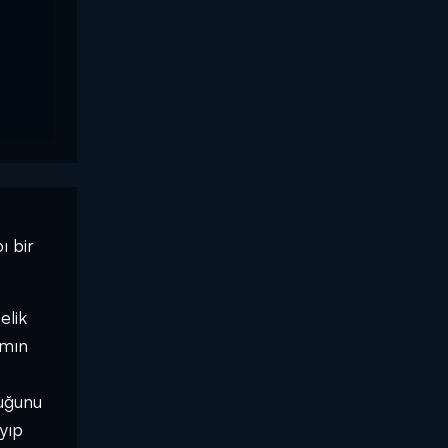
ı bir
elik
amın
duğunu
yıp