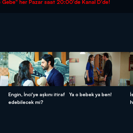
e Gebe" her Pazar saat 20:00'de Kanal D'de!
Engin, İnci'ye aşkını itiraf
Ya o bebek ya ben!
İ
edebilecek mi?
h
ç