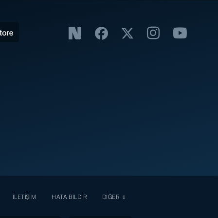
İLETİŞİM
HATA BİLDİR
DİĞER