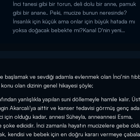
İnci tanesi gibi bir torun, deli dolu bir anne, pamuk
gibi bir anane.. Peki, mucize bunun neresinde?
İnsanlık için küçük ama onlar için büyük hatada mı
yoksa doğacak bebekte mi?Kanal D'nin yeni
bombası "Hayat Mucizelere Gebe" her Pazar saat
21:00'de Kanal D'de!...
 başlamak ve sevdiği adamla evlenmek olan İnci’nin tıbb
konu olan dizinin genel hikayesi şöyle;
rafından yanlışlıkla yapılan suni döllemeyle hamile kalır. Üst
Engin Akarcalı’ya aittir ve kanser tedavisi görmüş genç ad
nci için olduğu kadar, annesi Süheyla, anneannesi Esma,
 şoke edicidir. İnci zamanla hayatın mucizelere gebe ol
k, kendisi ve bebek için en doğru kararı vermeye çabala