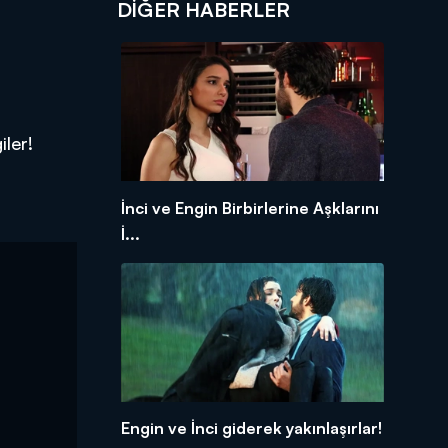
DIĞER HABERLER
iler!
İnci ve Engin Birbirlerine Aşklarını
İ...
Engin ve İnci giderek yakınlaşırlar!