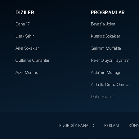
DİZİLER
PROGRAMLAR
Daha 17
Beyaz'la Joker
Uzak Şehir
Kuralsız Sokaklar
Arka Sokaklar
Gelinim Mutfakta
Güller ve Günahlar
Neler Oluyor Hayatta?
Aşk-ı Memnu
Arda'nın Mutfağı
Arda ile Omuz Omuza
Daha Fazla
ENGELSİZ KANAL D
REKLAM
KÜN