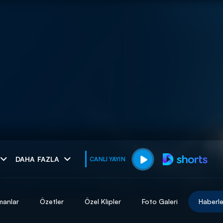
muhteşem ikili
DAHA FAZLA
CANLI YAYIN
I
manlar
Özetler
Özel Klipler
Foto Galeri
Haberle