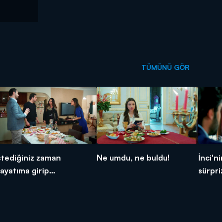
TÜMÜNÜ GÖR
stediğiniz zaman
Ne umdu, ne buldu!
İnci'n
ayatıma girip
sürpri
ıkamazsınız!