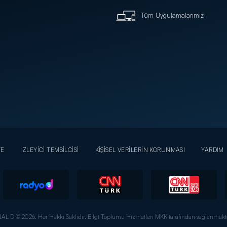
Tüm Uygulamalarımız
YE
İZLEYİCİ TEMSİLCİSİ
KİŞİSEL VERİLERİN KORUNMASI
YARDIM
AL D © 2026. Her Hakkı Saklıdır.
Bilgi Toplumu Hizmetleri MKK tarafından sağlanmakta