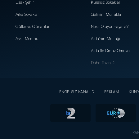
Uzak Şehir
Kuralsız Sokaklar
Arka Sokaklar
Gelinim Mutfakta
Güller ve Günahlar
Neler Oluyor Hayatta?
Aşk-ı Memnu
Arda'nın Mutfağı
Arda ile Omuz Omuza
Daha Fazla
ENGELSİZ KANAL D
REKLAM
KÜN
KAN