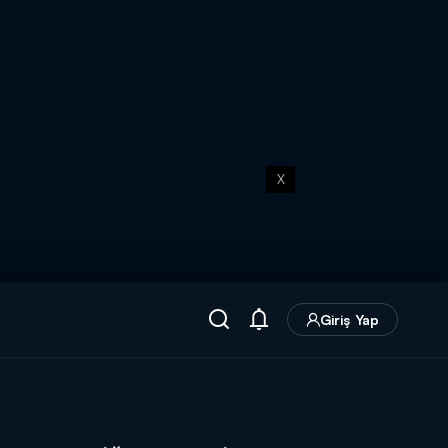
X
Giriş Yap