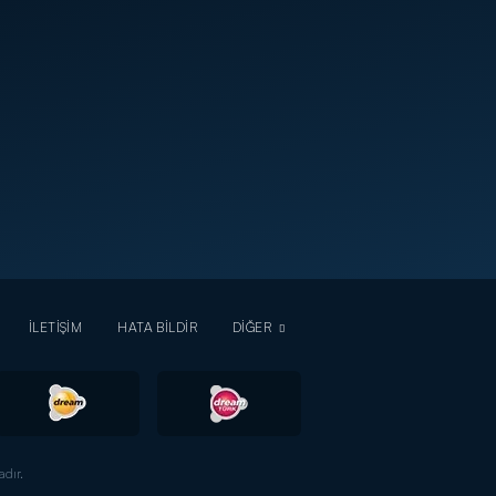
İLETİŞİM
HATA BİLDİR
DİĞER
dır.