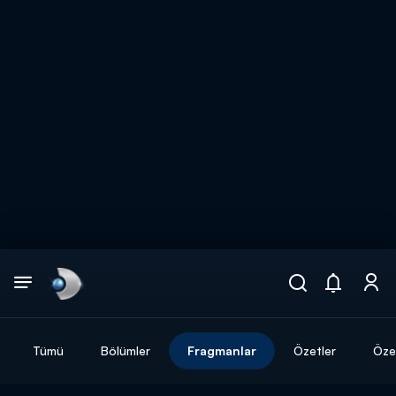
Arama
muhteşem ikili
ARAMA SONUÇLARI
Tümü
Bölümler
Fragmanlar
Özetler
Özel
DİĞER SONUÇLAR